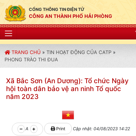
CỔNG THÔNG TIN ĐIỆN TỬ
CÔNG AN THÀNH PHỐ HẢI PHÒNG
"CÔNG AN THÀNH PHỐ
TRANG CHỦ
»
TIN HOẠT ĐỘNG CỦA CATP
»
PHONG TRÀO THI ĐUA
Xã Bắc Sơn (An Dương): Tổ chức Ngày
hội toàn dân bảo vệ an ninh Tổ quốc
năm 2023
A
Print
Cập nhật: 04/08/2023 14:22