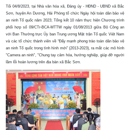
Tối 04/8/2023, tại Nhà văn hóa xã, Đảng ủy - HĐND - UBND xã Bắc
Sơn, huyện An Dương, Hải Phòng tổ chức Ngày hội toàn dân bảo vệ
an ninh Tổ quốc năm 2023; Tổng kết 10 năm thực hiện Chương trình
phối hợp số 09/CTr-BCA-MTTW ngày 01/08/2013 giữa Bộ Công an
với Ban Thường trực Ủy ban Trung ương Mặt trận Tổ quốc Việt Nam
và các tổ chức thành viên về “Đẩy mạnh phong trào toàn dân bảo vệ
an ninh Tổ quốc trong tình hình mới” (2013-2023), ra mắt các mô hình
"Camera an ninh", "Chung tay cảm hóa, hướng nghiệp, giúp đỡ người
lầm lỗi hoàn lương trên địa bàn xã Bắc Sơn.