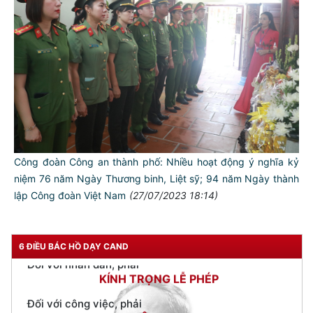
TƯ CÁCH
NGƯỜI CÔNG AN CÁCH MỆNH LÀ:
Đối với tự mình, phải
CẦN, KIỆM, LIÊM, CHÍNH
Đối với đồng sự, phải
THÂN ÁI GIÚP ĐỠ
Công đoàn Công an thành phố: Nhiều hoạt động ý nghĩa kỷ
Đối với chính phủ, phải
niệm 76 năm Ngày Thương binh, Liệt sỹ; 94 năm Ngày thành
TUYỆT ĐỐI TRUNG THÀNH
lập Công đoàn Việt Nam
(27/07/2023 18:14)
Đối với nhân dân, phải
KÍNH TRỌNG LỄ PHÉP
Đối với công việc, phải
6 ĐIỀU BÁC HỒ DẠY CAND
TẬN TỤY
Đối với địch, phải
CƯƠNG QUYẾT, KHÔN KHÉO