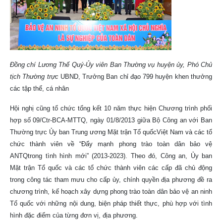
Đồng chí Lương Thế Quý-Ủy viên Ban Thường vụ huyện ủy, Phó Chủ
tịch Thường trực
UBND, Trưởng Ban chỉ đạo 799 huyện khen thưởng
các tập thể, cá nhân
Hội nghị cũng tổ chức tổng kết 10 năm thực hiện Chương trình phối
hợp số 09/Ctr-BCA-MTTQ, ngày 01/8/2013 giữa Bộ Công an với Ban
Thường trực Ủy ban Trung ương Mặt trận Tổ quốcViệt Nam và các tổ
chức thành viên về “Đẩy mạnh phong trào toàn dân bảo vệ
ANTQtrong tình hình mới” (2013-2023). Theo đó, Công an, Ủy ban
Mặt trận Tổ quốc và các tổ chức thành viên các cấp đã chủ động
trong công tác tham mưu cho cấp ủy, chính quyền địa phương đề ra
chương trình, kế hoạch xây dựng phong trào toàn dân bảo vệ an ninh
Tổ quốc với những nội dung, biện pháp thiết thực, phù hợp với tình
hình đặc điểm của từng đơn vị, địa phương.