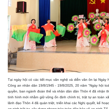
Tại ngày hội có các tiết mục văn nghệ và diễn văn ôn lại Ngày
Công an nhân dân 19/8/1945 - 19/8/2025, 20 năm “Ngày hội to
quyền, ban ngành đoàn thể và nhân dân dân Thôn 4 đã nhận th
tình hình mới nhằm giữ vững ổn định chính trị, trật tự an toàn 
lãnh đạo Thôn 4 đã quán triệt, triển khai các Nghị quyết, kế h
an ninh trật tự, xây dựng phong trào toàn dân bảo vệ an ninh Tổ q