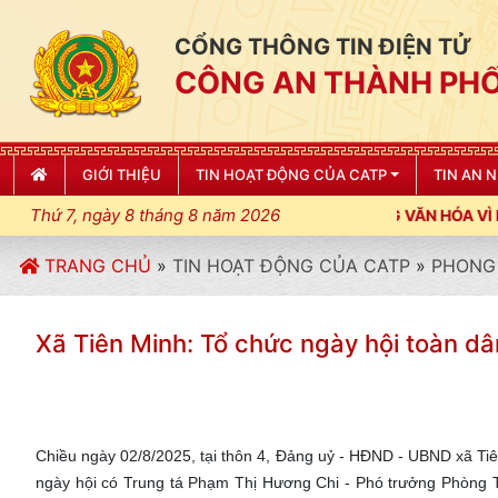
CỔNG THÔNG TIN ĐIỆN TỬ
CÔNG AN THÀNH PHỐ
GIỚI THIỆU
TIN HOẠT ĐỘNG CỦA CATP
TIN AN 
Thứ 7, ngày 8 tháng 8 năm 2026
TRANG CHỦ
»
TIN HOẠT ĐỘNG CỦA CATP
»
PHONG 
Xã Tiên Minh: Tổ chức ngày hội toàn dâ
Chiều ngày 02/8/2025, tại thôn 4, Đảng uỷ - HĐND - UBND xã Tiê
ngày hội có Trung tá Phạm Thị Hương Chi - Phó trưởng Phòng 