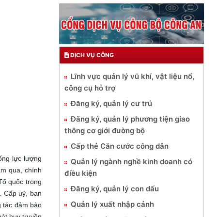
DỊCH VỤ CÔNG
Lĩnh vực quản lý vũ khí, vật liệu nổ,
công cụ hỗ trợ
Đăng ký, quản lý cư trú
Đăng ký, quản lý phương tiện giao
thông cơ giới đường bộ
Cấp thẻ Căn cước công dân
ống lực lượng
Quản lý ngành nghề kinh doanh có
ăm qua, chính
điều kiện
Tổ quốc trong
Đăng ký, quản lý con dấu
ự. Cấp uỷ, ban
Quản lý xuất nhập cảnh
g tác đảm bảo
hát huy truyền