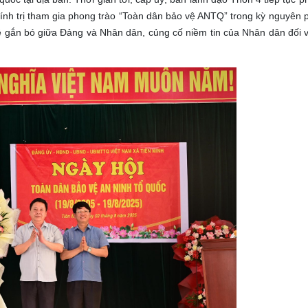
nh trị tham gia phong trào “Toàn dân bảo vệ ANTQ” trong kỳ nguyên p
ệ gắn bó giữa Đảng và Nhân dân, củng cố niềm tin của Nhân dân đối 