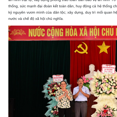
thống, sức mạnh đại đoàn kết toàn dân, huy động cả hệ thống chí
kỷ nguyên vươn mình của dân tộc; xây dựng, duy trì mối quan h
nước và chế độ xã hội chủ nghĩa.