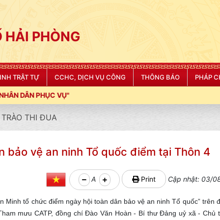
 HẢI PHÒNG
NINH TRẬT TỰ
CCHC, DỊCH VỤ CÔNG
THÔNG BÁO
PHÁP C
TRÀO THI ĐUA
n bảo vệ an ninh Tổ quốc điểm tại Thôn 4
A
Print
Cập nhật: 03/0
n Minh tổ chức điểm ngày hội toàn dân bảo vệ an ninh Tổ quốc” trên đ
Tham mưu CATP, đồng chí Đào Văn Hoàn - Bí thư Đảng uỷ xã - Chủ 