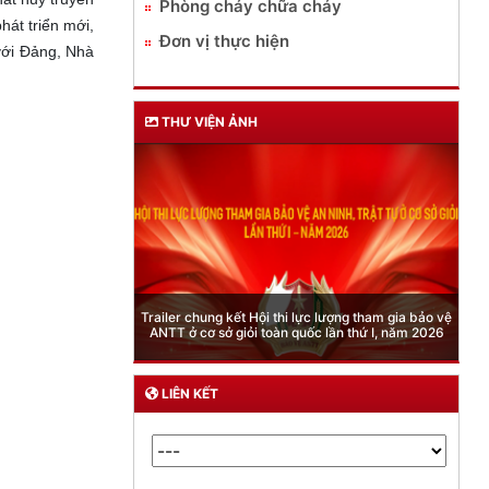
Phòng cháy chữa cháy
hát triển mới,
Đơn vị thực hiện
với Đảng, Nhà
THƯ VIỆN ẢNH
Phòng Quản lý xuất nhập cảnh: Hướng dẫn những
quy định mới trong lĩnh vực xuất cảnh, nhập cảnh
của công dân việt nam từ ngày 01/7/2026
LIÊN KẾT