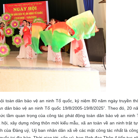
 hội toàn dân bảo vệ an ninh Tổ quốc, kỷ niệm 80 năm ngày truyền th
àn dân bảo vệ an ninh Tổ quốc 19/8/2005-19/8/2025”. Theo đó, 20 n
ức tầm quan trọng của công tác phát động toàn dân bảo vệ an ninh 
xã hội, xây dựng nông thôn mới kiểu mẫu, xã an toàn về an ninh trật t
oạch của Đảng uỷ, Uỷ ban nhân dân xã về các mặt công tác nhất là côn
uốc tại địa bàn. Thời gian tới, cấp uỷ, ban lãnh đạo Thôn 4 tiếp tục p