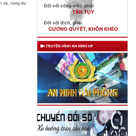
n xã, cùng dự
Trích thư Chủ tịch Hồ Chí Minh
gửi Công an Khu XII,
ngày 11 tháng 3 năm 1948.
TRUYỀN HÌNH AN NINH HP