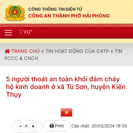
CỔNG THÔNG TIN ĐIỆN TỬ
CÔNG AN THÀNH PHỐ HẢI PHÒNG
"CÔNG AN TH
TRANG CHỦ
»
TIN HOẠT ĐỘNG CỦA CATP
»
TIN
PCCC & CNCH
5 người thoát an toàn khỏi đám cháy
hộ kinh doanh ở xã Tú Sơn, huyện Kiến
Thụy
A
Print
Cập nhật: 20/02/2024 18:35