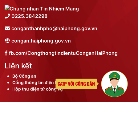
0225.3842298
conganthanhpho@haiphong.gov.vn
congan.haiphong.gov.vn
fb.com/CongthongtindientuConganHaiPhong
Liên kết
Bộ Công an
Cổng thông tin điện tử thành phố
Hộp thư điện tử công vụ
©
2026 Bản quyền nội dung thuộc Công an thành phố
Hải Phòng