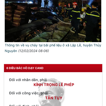
TƯ CÁCH
NGƯỜI CÔNG AN CÁCH MỆNH LÀ:
Đối với tự mình, phải
CẦN, KIỆM, LIÊM, CHÍNH
Đối với đồng sự, phải
THÂN ÁI GIÚP ĐỠ
Thông tin về vụ cháy tại bãi phế liệu ở xã Lập Lễ, huyện Thủy
Đối với chính phủ, phải
Nguyên
(12/02/2024 08:06)
TUYỆT ĐỐI TRUNG THÀNH
Đối với nhân dân, phải
KÍNH TRỌNG LỄ PHÉP
6 ĐIỀU BÁC HỒ DẠY CAND
Đối với công việc, phải
TẬN TỤY
Đối với địch, phải
CƯƠNG QUYẾT, KHÔN KHÉO
Trích thư Chủ tịch Hồ Chí Minh