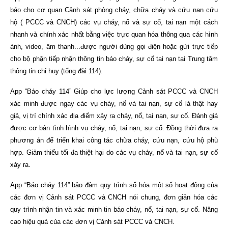
báo cho cơ quan Cảnh sát phòng cháy, chữa cháy và cứu nạn cứu
hộ ( PCCC và CNCH) các vụ cháy, nổ và sự cố, tai nạn một cách
nhanh và chính xác nhất bằng việc trực quan hóa thông qua các hình
ảnh, video, âm thanh...được người dùng gọi điện hoặc gửi trực tiếp
cho bộ phận tiếp nhận thông tin báo cháy, sự cố tai nạn tại Trung tâm
thông tin chỉ huy (tổng đài 114).
App “Báo cháy 114” Giúp cho lực lượng Cảnh sát PCCC và CNCH
xác minh được ngay các vụ cháy, nổ và tai nạn, sự cố là thật hay
giả, vị trí chính xác địa điểm xảy ra cháy, nổ, tai nạn, sự cố. Đánh giá
được cơ bản tình hình vụ cháy, nổ, tai nạn, sự cố. Đồng thời đưa ra
phương án để triển khai công tác chữa cháy, cứu nạn, cứu hộ phù
hợp. Giảm thiểu tối đa thiệt hại do các vụ cháy, nổ và tai nạn, sự cố
xảy ra.
App “Báo cháy 114” bảo đảm quy trình số hóa một số hoạt động của
các đơn vị Cảnh sát PCCC và CNCH nói chung, đơn giản hóa các
quy trình nhận tin và xác minh tin báo cháy, nổ, tai nạn, sự cố. Nâng
cao hiệu quả của các đơn vị Cảnh sát PCCC và CNCH.