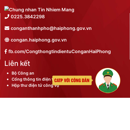
0225.3842298
conganthanhpho@haiphong.gov.vn
congan.haiphong.gov.vn
fb.com/CongthongtindientuConganHaiPhong
Liên kết
Bộ Công an
Cổng thông tin điện tử thành phố
Hộp thư điện tử công vụ
©
2026 Bản quyền nội dung thuộc Công an thành phố
Hải Phòng