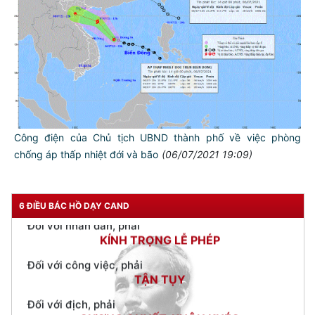
TƯ CÁCH
NGƯỜI CÔNG AN CÁCH MỆNH LÀ:
Đối với tự mình, phải
CẦN, KIỆM, LIÊM, CHÍNH
Đối với đồng sự, phải
THÂN ÁI GIÚP ĐỠ
Đối với chính phủ, phải
Công điện của Chủ tịch UBND thành phố về việc phòng
TUYỆT ĐỐI TRUNG THÀNH
chống áp thấp nhiệt đới và bão
(06/07/2021 19:09)
Đối với nhân dân, phải
KÍNH TRỌNG LỄ PHÉP
6 ĐIỀU BÁC HỒ DẠY CAND
Đối với công việc, phải
TẬN TỤY
Đối với địch, phải
CƯƠNG QUYẾT, KHÔN KHÉO
Trích thư Chủ tịch Hồ Chí Minh
gửi Công an Khu XII,