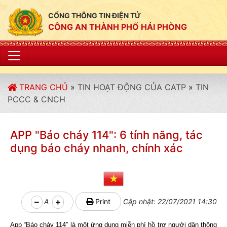
CỔNG THÔNG TIN ĐIỆN TỬ
CÔNG AN THÀNH PHỐ HẢI PHÒNG
"CÔNG AN THÀNH PH
TRANG CHỦ
»
TIN HOẠT ĐỘNG CỦA CATP
»
TIN
PCCC & CNCH
APP "Báo cháy 114": 6 tính năng, tác
dụng báo cháy nhanh, chính xác
A
Print
Cập nhật: 22/07/2021 14:30
App “Báo cháy 114” là một ứng dụng miễn phí hồ trợ người dân thông