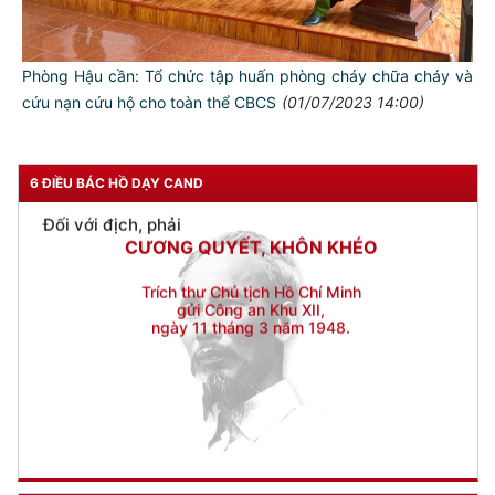
Đối với nhân dân, phải
KÍNH TRỌNG LỄ PHÉP
Phòng Hậu cần: Tổ chức tập huấn phòng cháy chữa cháy và
Đối với công việc, phải
TẬN TỤY
cứu nạn cứu hộ cho toàn thể CBCS
(01/07/2023 14:00)
Đối với địch, phải
CƯƠNG QUYẾT, KHÔN KHÉO
6 ĐIỀU BÁC HỒ DẠY CAND
Trích thư Chủ tịch Hồ Chí Minh
gửi Công an Khu XII,
ngày 11 tháng 3 năm 1948.