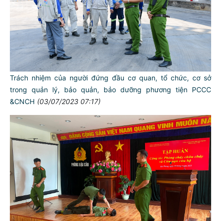
Trách nhiệm của người đứng đầu cơ quan, tổ chức, cơ sở
trong quản lý, bảo quản, bảo dưỡng phương tiện PCCC
&CNCH
(03/07/2023 07:17)
TƯ CÁCH
NGƯỜI CÔNG AN CÁCH MỆNH LÀ:
Đối với tự mình, phải
CẦN, KIỆM, LIÊM, CHÍNH
Đối với đồng sự, phải
THÂN ÁI GIÚP ĐỠ
Đối với chính phủ, phải
TUYỆT ĐỐI TRUNG THÀNH