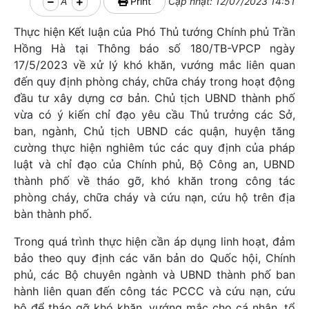
A
Print
Cập nhật: 12/07/2023 14:51
Thực hiện Kết luận của Phó Thủ tướng Chính phủ Trần
Hồng Hà tại Thông báo số 180/TB-VPCP ngày
17/5/2023 về xử lý khó khăn, vướng mắc liên quan
đến quy định phòng cháy, chữa cháy trong hoạt động
đầu tư xây dựng cơ bản. Chủ tịch UBND thành phố
vừa có ý kiến chỉ đạo yêu cầu Thủ trưởng các Sở,
ban, ngành, Chủ tịch UBND các quận, huyện tăng
cường thực hiện nghiêm túc các quy định của pháp
luật và chỉ đạo của Chính phủ, Bộ Công an, UBND
thành phố về tháo gỡ, khó khăn trong công tác
phòng cháy, chữa cháy và cứu nạn, cứu hộ trên địa
bàn thành phố.
Trong quá trình thực hiện cần áp dụng linh hoạt, đảm
bảo theo quy định các văn bản do Quốc hội, Chính
phủ, các Bộ chuyên ngành và UBND thành phố ban
hành liên quan đến công tác PCCC và cứu nạn, cứu
hộ để tháo gỡ khó khăn, vướng mắc cho cá nhân, tổ