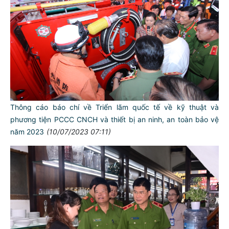
Thông cáo báo chí về Triển lãm quốc tế về kỹ thuật và
phương tiện PCCC CNCH và thiết bị an ninh, an toàn bảo vệ
năm 2023
(10/07/2023 07:11)