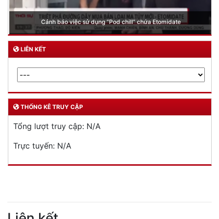
Cảnh báo việc sử dụng “Pod chill” chứa Etomidate
LIÊN KẾT
THỐNG KÊ TRUY CẬP
Tổng lượt truy cập:
N/A
Trực tuyến:
N/A
Liên kết