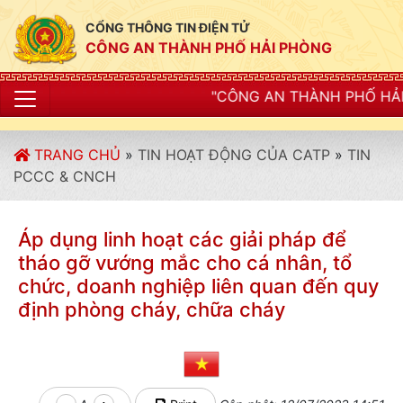
CỔNG THÔNG TIN ĐIỆN TỬ
CÔNG AN THÀNH PHỐ HẢI PHÒNG
"CÔNG AN THÀNH PHỐ HẢI PHÒNG SIẾT CHẶT
TRANG CHỦ
»
TIN HOẠT ĐỘNG CỦA CATP
»
TIN
PCCC & CNCH
Áp dụng linh hoạt các giải pháp để
tháo gỡ vướng mắc cho cá nhân, tổ
chức, doanh nghiệp liên quan đến quy
định phòng cháy, chữa cháy