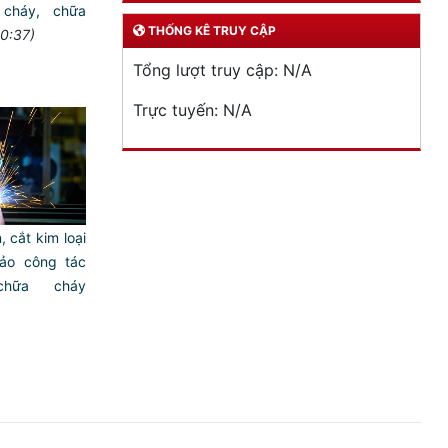
cháy, chữa
THỐNG KÊ TRUY CẬP
0:37)
Tổng lượt truy cập:
N/A
Trực tuyến:
N/A
, cắt kim loại
ảo công tác
hữa cháy