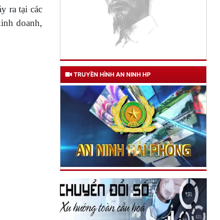
 ra tại các
kinh doanh,
TRUYỀN HÌNH AN NINH HP