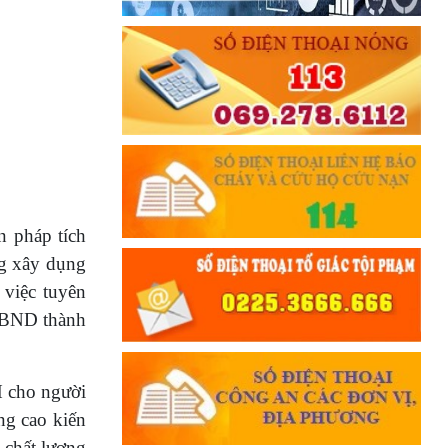
n pháp tích
ng xây dụng
 việc tuyên
 UBND thành
H cho người
ng cao kiến
 chất lượng