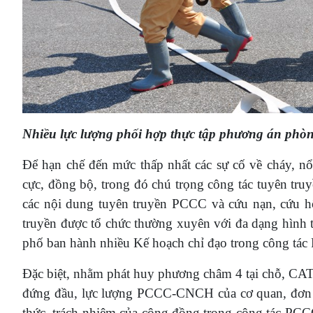
Nhiều lực lượng phối hợp thực tập phương án phò
Để hạn chế đến mức thấp nhất các sự cố về cháy, nổ,
cực, đồng bộ, trong đó chú trọng công tác tuyên tr
các nội dung tuyên truyền PCCC và cứu nạn, cứu hộ
truyền được tổ chức thường xuyên với đa dạng hình
phố ban hành nhiều Kế hoạch chỉ đạo trong công t
Đặc biệt, nhằm phát huy phương châm 4 tại chỗ, C
đứng đầu, lực lượng PCCC-CNCH của cơ quan, đơn vị
thức, trách nhiệm của cộng đồng trong công tác PCCC