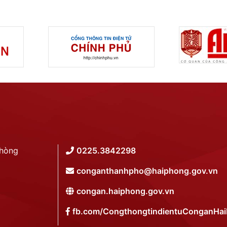
Phòng
0225.3842298
conganthanhpho@haiphong.gov.vn
congan.haiphong.gov.vn
fb.com/CongthongtindientuConganHa