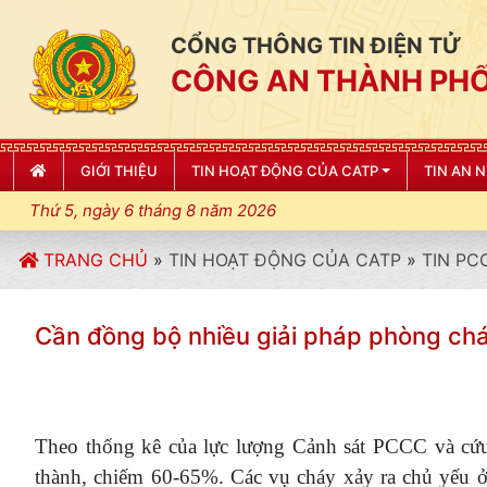
CỔNG THÔNG TIN ĐIỆN TỬ
CÔNG AN THÀNH PHỐ
GIỚI THIỆU
TIN HOẠT ĐỘNG CỦA CATP
TIN AN 
Thứ 5, ngày 6 tháng 8 năm 2026
TRANG CHỦ
»
TIN HOẠT ĐỘNG CỦA CATP
»
TIN PC
Cần đồng bộ nhiều giải pháp phòng ch
Theo thống kê của lực lượng Cảnh sát PCCC và cứu 
thành, chiếm 60-65%. Các vụ cháy xảy ra chủ yếu ở