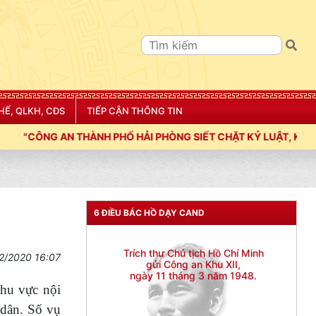
Đối với đồng sự, phải
THÂN ÁI GIÚP ĐỠ
Đối với chính phủ, phải
TUYỆT ĐỐI TRUNG THÀNH
Đối với nhân dân, phải
KÍNH TRỌNG LỄ PHÉP
HẾ, QLKH, CĐS
TIẾP CẬN THÔNG TIN
Đối với công việc, phải
H PHỐ HẢI PHÒNG SIẾT CHẶT KỶ LUẬT, KỶ CƯƠNG, ĐIỀU LỆNH; 
TẬN TỤY
Đối với địch, phải
CƯƠNG QUYẾT, KHÔN KHÉO
6 ĐIỀU BÁC HỒ DẠY CAND
Trích thư Chủ tịch Hồ Chí Minh
gửi Công an Khu XII,
ngày 11 tháng 3 năm 1948.
2/2020 16:07
khu vực nội
 dân. Số vụ