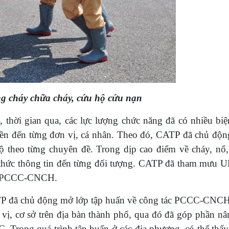
ng cháy chữa cháy, cứu hộ cứu nạn
 thời gian qua, các lực lượng chức năng đã có nhiều biệ
uyền đến từng đơn vị, cá nhân. Theo đó, CATP đã chủ độ
 theo từng chuyên đề. Trong dịp cao điểm về cháy, nổ,
 thức thông tin đến từng đối tượng. CATP đã tham mưu
ác PCCC-CNCH.
ATP đã chủ động mở lớp tập huấn về công tác PCCC-CNC
, cơ sở trên địa bàn thành phố, qua đó đã góp phần nâ
. Trong quá trình tập huấn ở các địa phương, có thể thấy