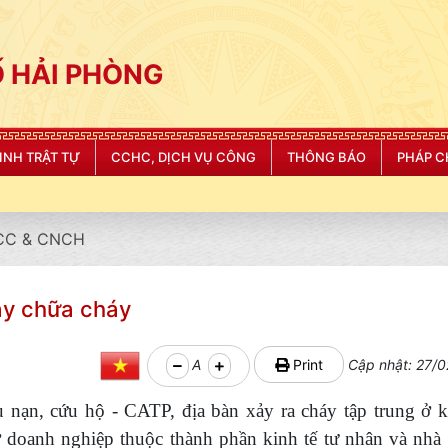
 HẢI PHÒNG
NINH TRẬT TỰ
CCHC, DỊCH VỤ CÔNG
THÔNG BÁO
PHÁP C
"CÔNG AN THÀN
CC & CNCH
áy chữa cháy
A
Print
Cập nhật: 27/0
nạn, cứu hộ - CATP, địa bàn xảy ra cháy tập trung ở 
 doanh nghiệp thuộc thành phần kinh tế tư nhân và nhà