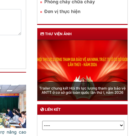
Phòng cháy chữa cháy
Đơn vị thực hiện
THƯ VIỆN ẢNH
Phòng Quản lý xuất nhập cảnh: Hướng dẫn những
quy định mới trong lĩnh vực xuất cảnh, nhập cảnh
của công dân việt nam từ ngày 01/7/2026
LIÊN KẾT
trợ nâng cao