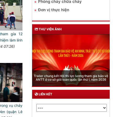
Phòng cháy chữa cháy
Đơn vị thực hiện
THƯ VIỆN ẢNH
tham gia 12
ghiệm làm lính
24 07:26)
Phòng Quản lý xuất nhập cảnh: Hướng dẫn những
 lượng tham gia bảo vệ
quy định mới trong lĩnh vực xuất cảnh, nhập cảnh
 lần thứ I, năm 2026
của công dân việt nam từ ngày 01/7/2026
LIÊN KẾT
ong vụ cháy
èn (quận Lê