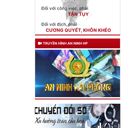
Đối với địch, phải
CƯƠNG QUYẾT, KHÔN KHÉO
Trích thư Chủ tịch Hồ Chí Minh
gửi Công an Khu XII,
ngày 11 tháng 3 năm 1948.
TRUYỀN HÌNH AN NINH HP