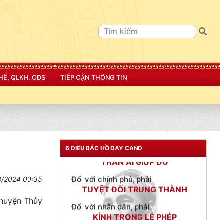
TƯ CÁCH
NGƯỜI CÔNG AN CÁCH MỆNH LÀ:
HẾ, QLKH, CĐS
TIẾP CẬN THÔNG TIN
Đối với tự mình, phải
CẦN, KIỆM, LIÊM, CHÍNH
Đối với đồng sự, phải
THÂN ÁI GIÚP ĐỠ
6 ĐIỀU BÁC HỒ DẠY CAND
Đối với chính phủ, phải
TUYỆT ĐỐI TRUNG THÀNH
3/2024 00:35
Đối với nhân dân, phải
KÍNH TRỌNG LỄ PHÉP
(huyện Thủy
Đối với công việc, phải
TẬN TỤY