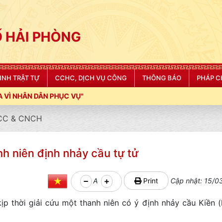
 HẢI PHÒNG
NINH TRẬT TỰ
CCHC, DỊCH VỤ CÔNG
THÔNG BÁO
PHÁP C
 VỤ"
CC & CNCH
h niên định nhảy cầu tự tử
A
Print
Cập nhật: 15/0
 thời giải cứu một thanh niên có ý định nhảy cầu Kiền 