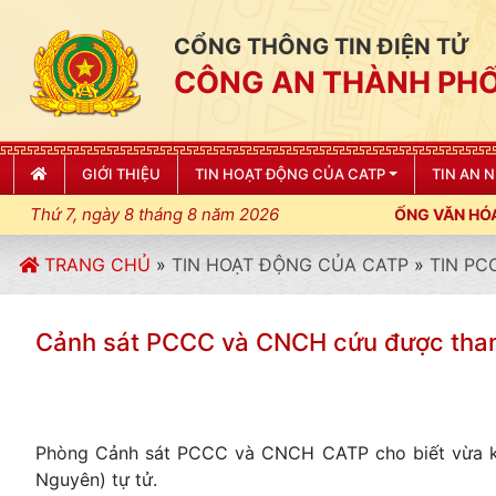
CỔNG THÔNG TIN ĐIỆN TỬ
CÔNG AN THÀNH PHỐ
GIỚI THIỆU
TIN HOẠT ĐỘNG CỦA CATP
TIN AN 
Thứ 7, ngày 8 tháng 8 năm 2026
, ĐIỀU LỆNH; XÂY DỰNG NẾP SỐNG VĂN HÓA VÌ NHÂN DÂN PHỤC
TRANG CHỦ
»
TIN HOẠT ĐỘNG CỦA CATP
»
TIN PC
Cảnh sát PCCC và CNCH cứu được than
Phòng Cảnh sát PCCC và CNCH CATP cho biết vừa kịp
Nguyên) tự tử.