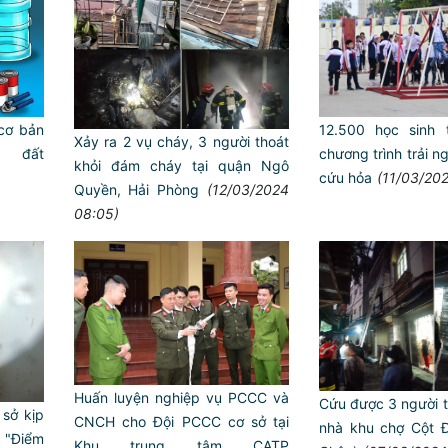
 cơ bản
12.500 học sinh 
Xảy ra 2 vụ cháy, 3 người thoát
 đất
chương trình trải n
khỏi đám cháy tại quận Ngô
cứu hỏa
(11/03/20
Quyền, Hải Phòng
(12/03/2024
08:05)
Trailer chung kết Hội thi lực
ANTT ở cơ sở giỏi toàn quốc
Huấn luyện nghiệp vụ PCCC và
Cứu được 3 người tr
sở kịp
CNCH cho Đội PCCC cơ sở tại
nhà khu chợ Cột Đ
n "Điểm
Khu trung tâm CATP