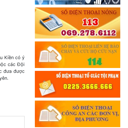
u Kiền có ý
uộc các Đội
ục đưa được
yên.