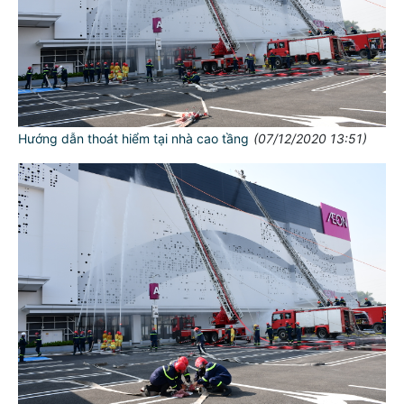
Hướng dẫn thoát hiểm tại nhà cao tầng
(07/12/2020 13:51)
TƯ CÁCH
NGƯỜI CÔNG AN CÁCH MỆNH LÀ:
Đối với tự mình, phải
CẦN, KIỆM, LIÊM, CHÍNH
Đối với đồng sự, phải
THÂN ÁI GIÚP ĐỠ