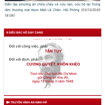
Diễn tập phương án chữa cháy và cứu nạn, cứu hộ tại Trung
Đối với chính phủ, phải
TUYỆT ĐỐI TRUNG THÀNH
tâm thương mại Aeon Mall Lê Chân- Hải Phòng
(03/12/2020
18:06)
Đối với nhân dân, phải
KÍNH TRỌNG LỄ PHÉP
Đối với công việc, phải
6 ĐIỀU BÁC HỒ DẠY CAND
TẬN TỤY
Đối với địch, phải
CƯƠNG QUYẾT, KHÔN KHÉO
Trích thư Chủ tịch Hồ Chí Minh
gửi Công an Khu XII,
ngày 11 tháng 3 năm 1948.
TRUYỀN HÌNH AN NINH HP