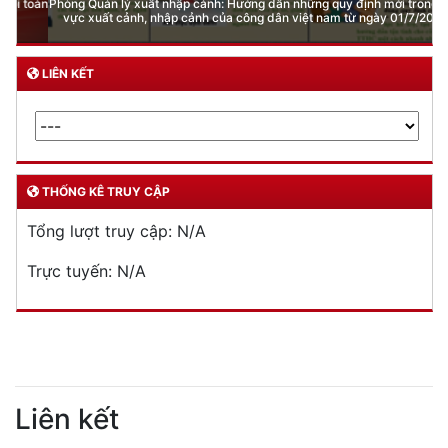
Phòng Quản lý xuất nhập cảnh: Hướng dẫn những quy định mới trong lĩnh
vực xuất cảnh, nhập cảnh của công dân việt nam từ ngày 01/7/2026
LIÊN KẾT
THỐNG KÊ TRUY CẬP
Tổng lượt truy cập:
N/A
Trực tuyến:
N/A
Liên kết