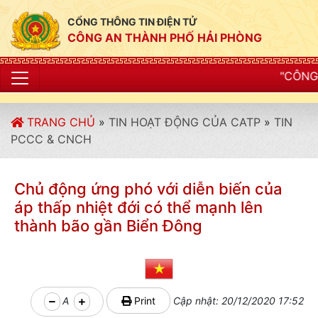
CỔNG THÔNG TIN ĐIỆN TỬ
CÔNG AN THÀNH PHỐ HẢI PHÒNG
"CÔNG AN THÀNH PHỐ H
TRANG CHỦ
»
TIN HOẠT ĐỘNG CỦA CATP
»
TIN
PCCC & CNCH
Chủ động ứng phó với diễn biến của
áp thấp nhiệt đới có thể mạnh lên
thành bão gần Biển Đông
A
Print
Cập nhật: 20/12/2020 17:52