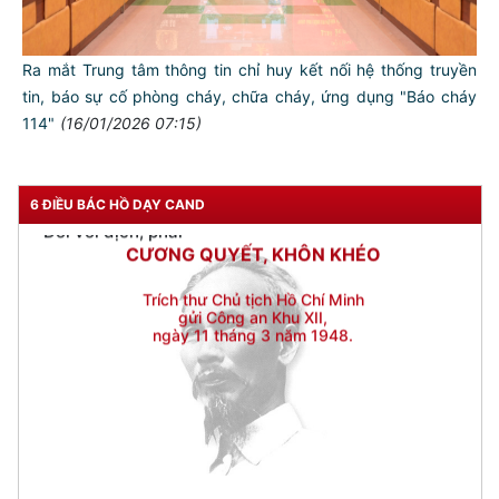
Đối với nhân dân, phải
KÍNH TRỌNG LỄ PHÉP
Ra mắt Trung tâm thông tin chỉ huy kết nối hệ thống truyền
Đối với công việc, phải
tin, báo sự cố phòng cháy, chữa cháy, ứng dụng "Báo cháy
TẬN TỤY
114"
(16/01/2026 07:15)
Đối với địch, phải
CƯƠNG QUYẾT, KHÔN KHÉO
6 ĐIỀU BÁC HỒ DẠY CAND
Trích thư Chủ tịch Hồ Chí Minh
gửi Công an Khu XII,
ngày 11 tháng 3 năm 1948.