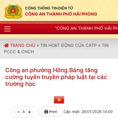
CỔNG THÔNG TIN ĐIỆN TỬ
CÔNG AN THÀNH PHỐ HẢI PHÒNG
"CÔNG AN THÀNH PHỐ HẢI PHÒNG SIẾT CHẶT K
TRANG CHỦ
»
TIN HOẠT ĐỘNG CỦA CATP
»
TIN
PCCC & CNCH
Công an phường Hồng Bàng tăng
cường tuyên truyền pháp luật tại các
trường học
A
Print
Cập nhật: 28/01/2026 14:00