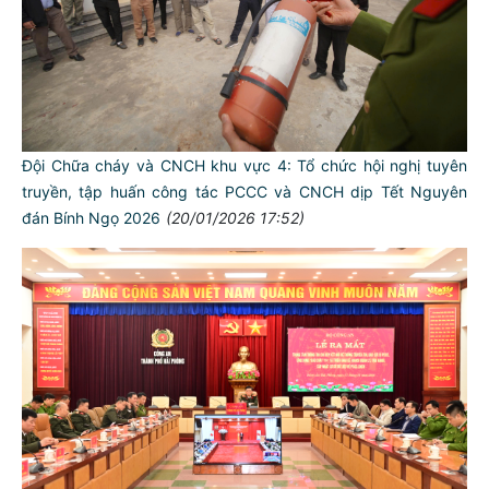
Đội Chữa cháy và CNCH khu vực 4: Tổ chức hội nghị tuyên
truyền, tập huấn công tác PCCC và CNCH dịp Tết Nguyên
đán Bính Ngọ 2026
(20/01/2026 17:52)
TƯ CÁCH
NGƯỜI CÔNG AN CÁCH MỆNH LÀ:
Đối với tự mình, phải
CẦN, KIỆM, LIÊM, CHÍNH
Đối với đồng sự, phải
THÂN ÁI GIÚP ĐỠ
Đối với chính phủ, phải
TUYỆT ĐỐI TRUNG THÀNH