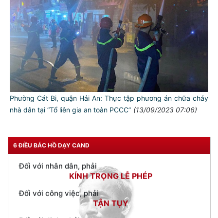
TƯ CÁCH
NGƯỜI CÔNG AN CÁCH MỆNH LÀ:
Đối với tự mình, phải
CẦN, KIỆM, LIÊM, CHÍNH
Đối với đồng sự, phải
THÂN ÁI GIÚP ĐỠ
Phường Cát Bi, quận Hải An: Thực tập phương án chữa cháy
Đối với chính phủ, phải
nhà dân tại “Tổ liên gia an toàn PCCC”
(13/09/2023 07:06)
TUYỆT ĐỐI TRUNG THÀNH
Đối với nhân dân, phải
KÍNH TRỌNG LỄ PHÉP
6 ĐIỀU BÁC HỒ DẠY CAND
Đối với công việc, phải
TẬN TỤY
Đối với địch, phải
CƯƠNG QUYẾT, KHÔN KHÉO
Trích thư Chủ tịch Hồ Chí Minh