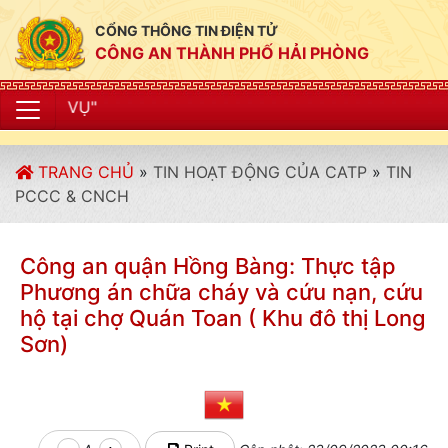
CỔNG THÔNG TIN ĐIỆN TỬ
CÔNG AN THÀNH PHỐ HẢI PHÒNG
"CÔNG AN THÀN
TRANG CHỦ
»
TIN HOẠT ĐỘNG CỦA CATP
»
TIN
PCCC & CNCH
Công an quận Hồng Bàng: Thực tập
Phương án chữa cháy và cứu nạn, cứu
hộ tại chợ Quán Toan ( Khu đô thị Long
Sơn)