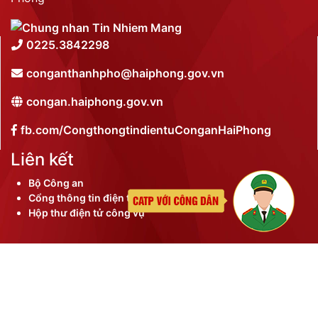
0225.3842298
conganthanhpho@haiphong.gov.vn
congan.haiphong.gov.vn
fb.com/CongthongtindientuConganHaiPhong
Liên kết
Bộ Công an
Cổng thông tin điện tử thành phố
Hộp thư điện tử công vụ
©
2026 Bản quyền nội dung thuộc Công an thành phố
Hải Phòng