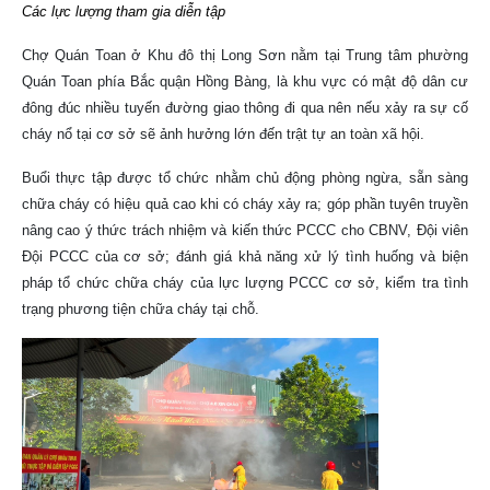
Các lực lượng tham gia diễn tập
Chợ Quán Toan ở Khu đô thị Long Sơn nằm tại Trung tâm phường
Quán Toan phía Bắc quận Hồng Bàng, là khu vực có mật độ dân cư
đông đúc nhiều tuyến đường giao thông đi qua nên nếu xảy ra sự cố
cháy nổ tại cơ sở sẽ ảnh hưởng lớn đến trật tự an toàn xã hội.
Buổi thực tập được tổ chức nhằm chủ động phòng ngừa, sẵn sàng
chữa cháy có hiệu quả cao khi có cháy xảy ra; góp phần tuyên truyền
nâng cao ý thức trách nhiệm và kiến thức PCCC cho CBNV, Đội viên
Đội PCCC của cơ sở; đánh giá khả năng xử lý tình huống và biện
pháp tổ chức chữa cháy của lực lượng PCCC cơ sở, kiểm tra tình
trạng phương tiện chữa cháy tại chỗ.