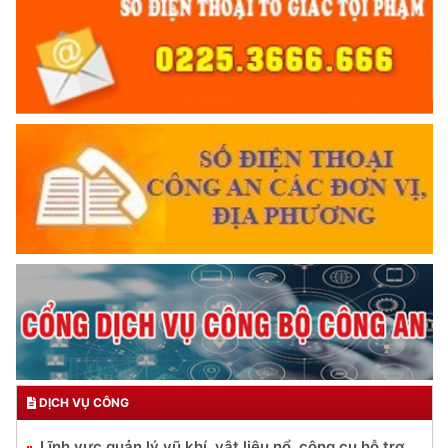
DỊCH VỤ CÔNG
Lĩnh vực quản lý vũ khí, vật liệu nổ, công cụ hỗ trợ