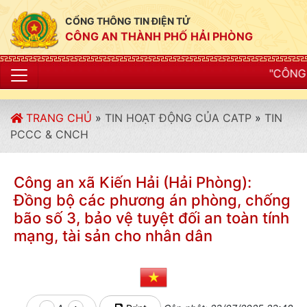
CỔNG THÔNG TIN ĐIỆN TỬ
CÔNG AN THÀNH PHỐ HẢI PHÒNG
"CÔNG AN THÀNH PHỐ HẢI
TRANG CHỦ
»
TIN HOẠT ĐỘNG CỦA CATP
»
TIN
PCCC & CNCH
Công an xã Kiến Hải (Hải Phòng):
Đồng bộ các phương án phòng, chống
bão số 3, bảo vệ tuyệt đối an toàn tính
mạng, tài sản cho nhân dân