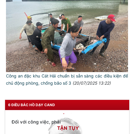
TƯ CÁCH
NGƯỜI CÔNG AN CÁCH MỆNH LÀ:
Đối với tự mình, phải
CẦN, KIỆM, LIÊM, CHÍNH
Đối với đồng sự, phải
THÂN ÁI GIÚP ĐỠ
Đối với chính phủ, phải
TUYỆT ĐỐI TRUNG THÀNH
Công an đặc khu Cát Hải chuẩn bị sẵn sàng các điều kiện để
Đối với nhân dân, phải
chủ động phòng, chống bão số 3
(20/07/2025 13:22)
KÍNH TRỌNG LỄ PHÉP
Đối với công việc, phải
6 ĐIỀU BÁC HỒ DẠY CAND
TẬN TỤY
Đối với địch, phải
CƯƠNG QUYẾT, KHÔN KHÉO