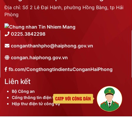
Địa chỉ: Số 2 Lê Đại Hành, phường Hồng Bàng, tp Hải
Phòng
0225.3842298
conganthanhpho@haiphong.gov.vn
congan.haiphong.gov.vn
fb.com/CongthongtindientuConganHaiPhong
Liên kết
Bộ Công an
Cổng thông tin điện tử thành phố
Hộp thư điện tử công vụ
©
2026 Bản quyền nội dung thuộc Công an thành phố