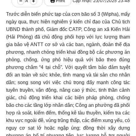
A
Print
Cập nhật: 23/07/2025 23:48
Trước diễn biến phức tạp của cơn bão số 3 (Wipha), mấy
ngày qua, thực hiện nghiêm ý kiến chỉ đạo của Chủ tịch
UBND thành phố, Giám đốc CATP, Công an xã Kiến Hải
(Hải Phòng) đã chủ động phối hợp với lực lượng tham
gia bảo vệ ANTT cơ sở và các ban, ngành, đoàn thể địa
phương, nhanh chóng triển khai đồng bộ các phương án
phòng, chống, ứng phó hiệu quả với bão theo đúng
phương châm “4 tại chỗ”.
Với quyết tâm bảo đảm tuyệt
đối an toàn về sức khỏe, tính mạng và tài sản cho nhân
dân; song song với việc chú trọng đẩy mạnh công tác
tuyên truyền, vận động, nâng cao ý thức, tinh thần cảnh
giác, chủ động triển khai các biện pháp phòng, chống
bão cho các tầng lớp nhân dân; Công an phường đã phối
hợp rà soát, kiểm đếm, thống kê tàu thuyền, kiểm tra các
khu vực ngoài đê, vùng trũng thấp, các điểm xung yếu, có
nguy cơ sạt lở hoặc ngập úng; đồng thời xây dựng
phương án bố trí phương tiện, lực lượng hỗ trợ người