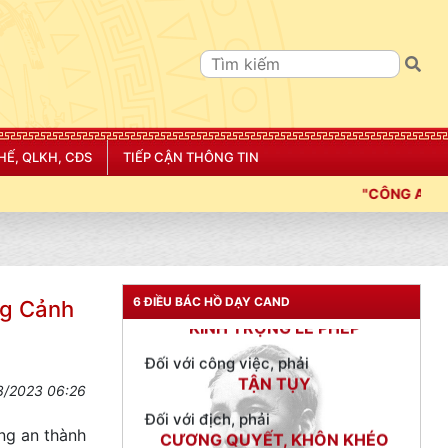
NGƯỜI CÔNG AN CÁCH MỆNH LÀ:
Đối với tự mình, phải
CẦN, KIỆM, LIÊM, CHÍNH
Đối với đồng sự, phải
THÂN ÁI GIÚP ĐỠ
HẾ, QLKH, CĐS
TIẾP CẬN THÔNG TIN
Đối với chính phủ, phải
TUYỆT ĐỐI TRUNG THÀNH
"CÔNG AN THÀNH PHỐ HẢI PHÒNG SIẾT CHẶT K
Đối với nhân dân, phải
KÍNH TRỌNG LỄ PHÉP
Đối với công việc, phải
TẬN TỤY
6 ĐIỀU BÁC HỒ DẠY CAND
ng Cảnh
Đối với địch, phải
CƯƠNG QUYẾT, KHÔN KHÉO
Trích thư Chủ tịch Hồ Chí Minh
3/2023 06:26
gửi Công an Khu XII,
ngày 11 tháng 3 năm 1948.
ng an thành