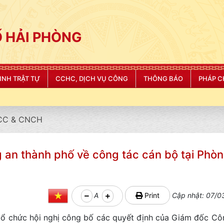
 HẢI PHÒNG
NINH TRẬT TỰ
CCHC, DỊCH VỤ CÔNG
THÔNG BÁO
PHÁP C
CC & CNCH
 an thành phố về công tác cán bộ tại Phò
A
Print
Cập nhật: 07/0
chức hội nghị công bố các quyết định của Giám đốc Cô