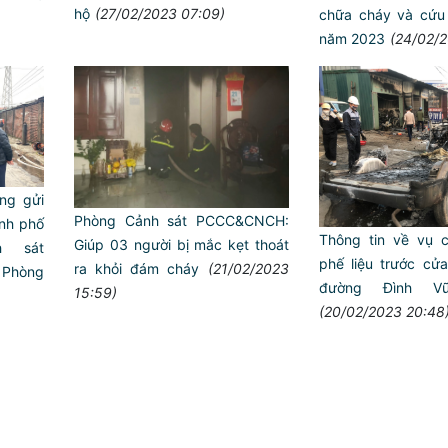
hộ
(27/02/2023 07:09)
chữa cháy và cứu
năm 2023
(24/02/2
ng gửi
Phòng Cảnh sát PCCC&CNCH:
nh phố
Thông tin về vụ 
Giúp 03 người bị mắc kẹt thoát
h sát
phế liệu trước c
ra khỏi đám cháy
(21/02/2023
Phòng
đường Đình V
15:59)
(20/02/2023 20:48