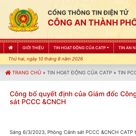
CỔNG THÔNG TIN ĐIỆN TỬ
CÔNG AN THÀNH PHỐ
GIỚI THIỆU
TIN HOẠT ĐỘNG CỦA CATP
TIN AN 
Thứ hai, ngày 10 tháng 8 năm 2026
TRANG CHỦ
»
TIN HOẠT ĐỘNG CỦA CATP
»
TIN PC
Công bố quyết định của Giám đốc Công
sát PCCC &CNCH
Sáng 6/3/2023, Phòng Cảnh sát PCCC &CNCH CATP tổ 