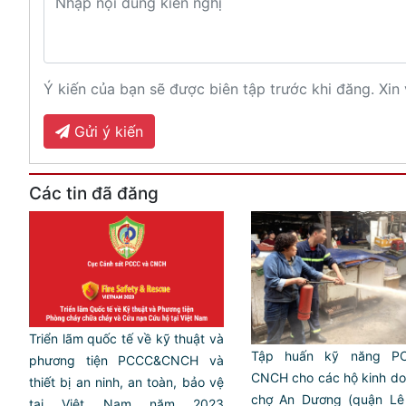
Ý kiến của bạn sẽ được biên tập trước khi đăng. Xin 
Gửi ý kiến
Các tin đã đăng
Triển lãm quốc tế về kỹ thuật và
Tập huấn kỹ năng P
phương tiện PCCC&CNCH và
CNCH cho các hộ kinh do
thiết bị an ninh, an toàn, bảo vệ
chợ An Dương (quận Lê
tại Việt Nam năm 2023