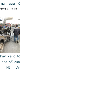
 nạn, cứu hộ
023 18:44)
cháy xe ô tô
ửa nhà số 299
ũ, Hải An
)