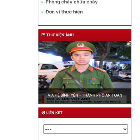
Phòng cháy chữa cháy
Đơn vị thực hiện
THƯ VIỆN ẢNH
Trailer chung kết Hội thi lực lượng tham gia bảo vệ
ANTT ở cơ sở giỏi toàn quốc lần thứ I, năm 2026
LIÊN KẾT