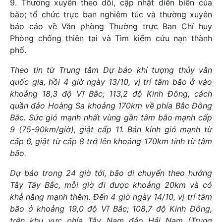
9. Thường xuyên theo dõi, cập nhật diễn biến của
bão; tổ chức trực ban nghiêm túc và thường xuyên
báo cáo về Văn phòng Thường trực Ban Chỉ huy
Phòng chống thiên tai và Tìm kiếm cứu nạn thành
phố.
Theo tin từ Trung tâm Dự báo khí tượng thủy văn
quốc gia, hồi 4 giờ ngày 13/10, vị trí tâm bão ở vào
khoảng 18,3 độ Vĩ Bắc; 113,2 độ Kinh Đông, cách
quần đảo Hoàng Sa khoảng 170km về phía Bắc Đông
Bắc. Sức gió mạnh nhất vùng gần tâm bão mạnh cấp
9 (75-90km/giờ), giật cấp 11. Bán kính gió mạnh từ
cấp 6, giật từ cấp 8 trở lên khoảng 170km tính từ tâm
bão.
Dự báo trong 24 giờ tới, bão di chuyển theo hướng
Tây Tây Bắc, mỗi giờ đi được khoảng 20km và có
khả năng mạnh thêm. Đến 4 giờ ngày 14/10, vị trí tâm
bão ở khoảng 19,0 độ Vĩ Bắc; 108,7 độ Kinh Đông,
trên khu vực phía Tây Nam đảo Hải Nam (Trung