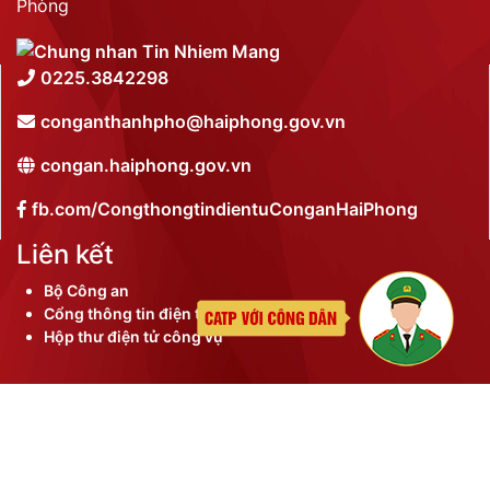
Phòng
0225.3842298
conganthanhpho@haiphong.gov.vn
congan.haiphong.gov.vn
fb.com/CongthongtindientuConganHaiPhong
Liên kết
Bộ Công an
Cổng thông tin điện tử thành phố
Hộp thư điện tử công vụ
©
2026 Bản quyền nội dung thuộc Công an thành phố
Hải Phòng