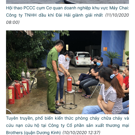
Hội thao PCCC cụm Cơ quan doanh nghiệp khu vực Máy Chai:
Công ty TNHH dầu khí Đài Hải giành giải nhất
(11/10/2020
08:00)
Tuyên truyền, phổ biến kiến thức phòng cháy chữa cháy và
cứu nạn cứu hộ tại Công ty Cổ phần sản xuất thương mại
Brothers (quận Dương Kinh)
(10/10/2020 12:37)