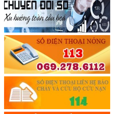
Đối với chính phủ, phải
TUYỆT ĐỐI TRUNG THÀNH
Đối với nhân dân, phải
KÍNH TRỌNG LỄ PHÉP
Đối với công việc, phải
TẬN TỤY
Đối với địch, phải
CƯƠNG QUYẾT, KHÔN KHÉO
Trích thư Chủ tịch Hồ Chí Minh
gửi Công an Khu XII,
ngày 11 tháng 3 năm 1948.