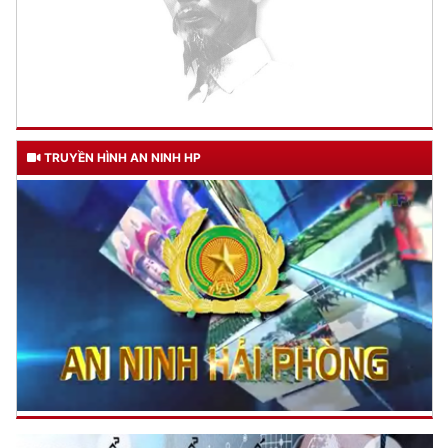
TRUYỀN HÌNH AN NINH HP
TƯ CÁCH
NGƯỜI CÔNG AN CÁCH MỆNH LÀ:
Đối với tự mình, phải
CẦN, KIỆM, LIÊM, CHÍNH
Đối với đồng sự, phải
THÂN ÁI GIÚP ĐỠ