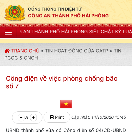
CỔNG THÔNG TIN ĐIỆN TỬ
CÔNG AN THÀNH PHỐ HẢI PHÒNG
NH PHỐ HẢI PHÒNG SIẾT CHẶT KỶ LUẬT, KỶ CƯƠNG, ĐI
TRANG CHỦ
»
TIN HOẠT ĐỘNG CỦA CATP
»
TIN
PCCC & CNCH
Công điện về việc phòng chống bão
số 7
A
Print
Cập nhật: 14/10/2020 15:45
UBND thành phố vừa có Công điện số 04/CĐ-UBND