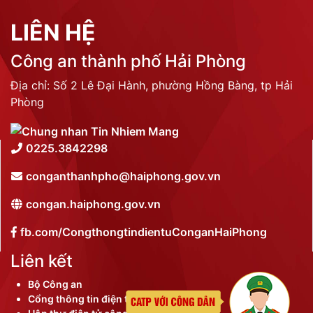
LIÊN HỆ
Công an thành phố Hải Phòng
Địa chỉ: Số 2 Lê Đại Hành, phường Hồng Bàng, tp Hải
Phòng
0225.3842298
conganthanhpho@haiphong.gov.vn
congan.haiphong.gov.vn
fb.com/CongthongtindientuConganHaiPhong
Liên kết
Bộ Công an
Cổng thông tin điện tử thành phố