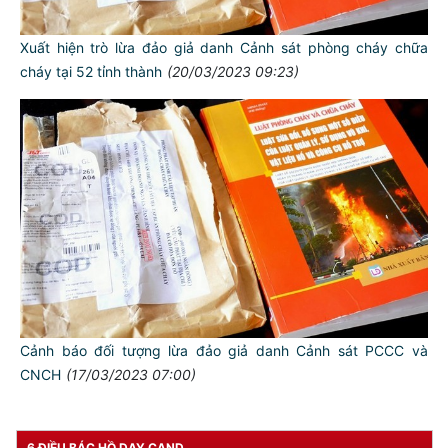
Xuất hiện trò lừa đảo giả danh Cảnh sát phòng cháy chữa
cháy tại 52 tỉnh thành
(20/03/2023 09:23)
TƯ CÁCH
NGƯỜI CÔNG AN CÁCH MỆNH LÀ:
Đối với tự mình, phải
CẦN, KIỆM, LIÊM, CHÍNH
Cảnh báo đối tượng lừa đảo giả danh Cảnh sát PCCC và
CNCH
(17/03/2023 07:00)
Đối với đồng sự, phải
THÂN ÁI GIÚP ĐỠ
Đối với chính phủ, phải
6 ĐIỀU BÁC HỒ DẠY CAND