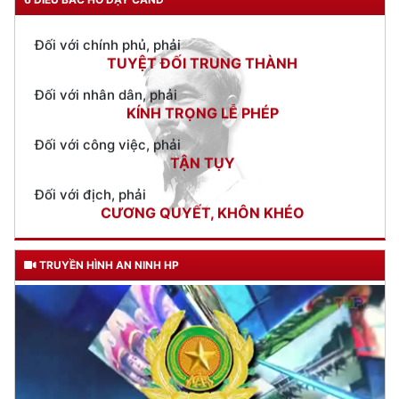
TUYỆT ĐỐI TRUNG THÀNH
Đối với nhân dân, phải
KÍNH TRỌNG LỄ PHÉP
Đối với công việc, phải
TẬN TỤY
Đối với địch, phải
CƯƠNG QUYẾT, KHÔN KHÉO
Trích thư Chủ tịch Hồ Chí Minh
gửi Công an Khu XII,
ngày 11 tháng 3 năm 1948.
TRUYỀN HÌNH AN NINH HP