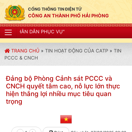
CỔNG THÔNG TIN ĐIỆN TỬ
CÔNG AN THÀNH PHỐ HẢI PHÒNG
TRANG CHỦ
»
TIN HOẠT ĐỘNG CỦA CATP
»
TIN
PCCC & CNCH
Đảng bộ Phòng Cảnh sát PCCC và
CNCH quyết tâm cao, nỗ lực lớn thực
hiện thắng lợi nhiều mục tiêu quan
trọng