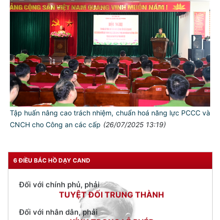
TƯ CÁCH
NGƯỜI CÔNG AN CÁCH MỆNH LÀ:
Đối với tự mình, phải
CẦN, KIỆM, LIÊM, CHÍNH
Tập huấn nâng cao trách nhiệm, chuẩn hoá năng lực PCCC và
Đối với đồng sự, phải
CNCH cho Công an các cấp
(26/07/2025 13:19)
THÂN ÁI GIÚP ĐỠ
Đối với chính phủ, phải
TUYỆT ĐỐI TRUNG THÀNH
6 ĐIỀU BÁC HỒ DẠY CAND
Đối với nhân dân, phải
KÍNH TRỌNG LỄ PHÉP
Đối với công việc, phải
TẬN TỤY