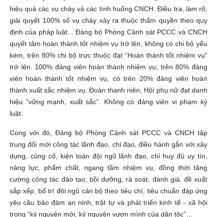
hiệu quả các vụ cháy và các tình huống CNCH. Điều tra, làm rõ,
giải quyết 100% số vụ cháy xảy ra thuộc thẩm quyền theo quy
định của pháp luật...
Đảng bộ Phòng Cảnh sát PCCC và CNCH
quyết tâm hoàn thành tốt nhiệm vụ trở lên, không có chi bộ yếu
kém, trên 80% chi bộ trực thuộc đạt “Hoàn thành tốt nhiệm vụ”
trở lên. 100% đảng viên hoàn thành nhiệm vụ; trên 80% đảng
viên hoàn thành tốt nhiệm vụ, có trên 20% đảng viên hoàn
thành xuất sắc nhiệm vụ, Đoàn thanh niên, Hội phụ nữ đạt danh
hiệu “vững mạnh, xuất sắc”. Không có đảng viên vi phạm kỷ
luật.
Cùng với đó, Đảng bộ Phòng Cảnh sát PCCC và CNCH tập
trung đổi mới công tác lãnh đạo, chỉ đạo, điều hành gắn với xây
dựng, củng cố, kiện toàn đội ngũ lãnh đạo, chỉ huy đủ uy tín,
năng lực, phẩm chất, ngang tầm nhiệm vụ; đồng thời tăng
cường công tác đào tạo, bồi dưỡng, rà soát, đánh giá, đề xuất
sắp xếp, bố trí đội ngũ cán bộ theo tiêu chí, tiêu chuẩn đáp ứng
yêu cầu bảo đảm an ninh, trật tự và phát triển kinh tế - xã hội
trong “kỷ nguyên mới, kỷ nguyên vươn mình của dân tộc”…