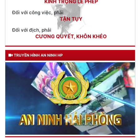
Đối với địch, phải
CƯƠNG QUYẾT, KHÔN KHÉO
Trích thư Chủ tịch Hồ Chí Minh
gửi Công an Khu XII,
ngày 11 tháng 3 năm 1948.
TRUYỀN HÌNH AN NINH HP