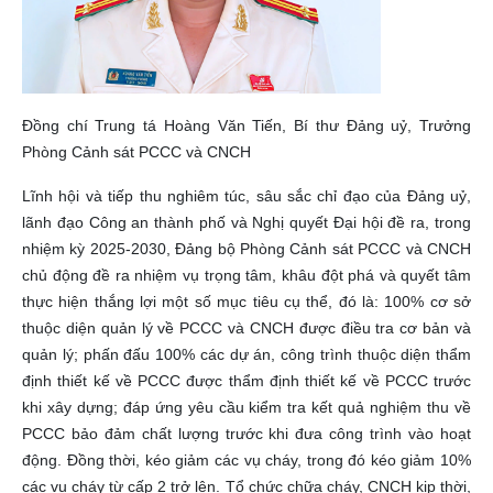
Đồng chí Trung tá Hoàng Văn Tiến, Bí thư Đảng uỷ, Trưởng
Phòng Cảnh sát PCCC và CNCH
Lĩnh hội và tiếp thu nghiêm túc, sâu sắc chỉ đạo của Đảng uỷ,
lãnh đạo Công an thành phố và Nghị quyết Đại hội đề ra, trong
nhiệm kỳ 2025-2030, Đảng bộ Phòng Cảnh sát PCCC và CNCH
chủ động đề ra nhiệm vụ trọng tâm, khâu đột phá và quyết tâm
thực hiện thắng lợi một số mục tiêu cụ thể, đó là: 100% cơ sở
thuộc diện quản lý về PCCC và CNCH được điều tra cơ bản và
quản lý; phấn đấu 100% các dự án, công trình thuộc diện thẩm
định thiết kế về PCCC được thẩm định thiết kế về PCCC trước
khi xây dựng; đáp ứng yêu cầu kiểm tra kết quả nghiệm thu về
PCCC bảo đảm chất lượng trước khi đưa công trình vào hoạt
động.
Đồng thời, kéo giảm các vụ cháy, trong đó kéo giảm 10%
các vụ cháy từ cấp 2 trở lên. Tổ chức chữa cháy, CNCH kịp thời,