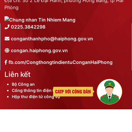
Địa chỉ: Số 2 Lê Đại Hành, phường Hồng Bàng, tp Hải
Phòng
0225.3842298
conganthanhpho@haiphong.gov.vn
congan.haiphong.gov.vn
fb.com/CongthongtindientuConganHaiPhong
Liên kết
Bộ Công an
Cổng thông tin điện tử thành phố
Hộp thư điện tử công vụ
©
2026 Bản quyền nội dung thuộc Công an thành phố
Hải Phòng