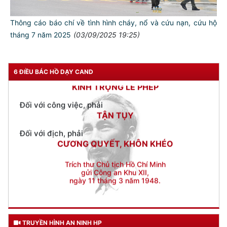
Đối với chính phủ, phải
TUYỆT ĐỐI TRUNG THÀNH
Thông cáo báo chí về tình hình cháy, nổ và cứu nạn, cứu hộ
tháng 7 năm 2025
(03/09/2025 19:25)
Đối với nhân dân, phải
KÍNH TRỌNG LỄ PHÉP
Đối với công việc, phải
6 ĐIỀU BÁC HỒ DẠY CAND
TẬN TỤY
Đối với địch, phải
CƯƠNG QUYẾT, KHÔN KHÉO
Trích thư Chủ tịch Hồ Chí Minh
gửi Công an Khu XII,
ngày 11 tháng 3 năm 1948.
TRUYỀN HÌNH AN NINH HP