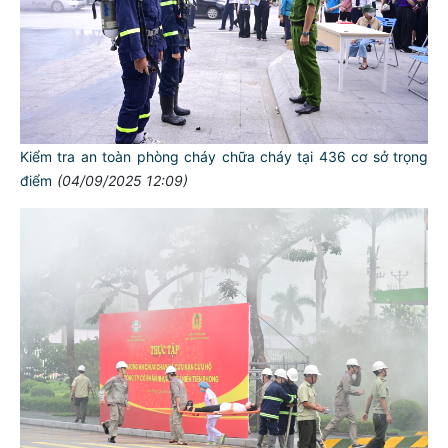
Kiểm tra an toàn phòng cháy chữa cháy tại 436 cơ sở trọng
điểm
(04/09/2025 12:09)
TƯ CÁCH
NGƯỜI CÔNG AN CÁCH MỆNH LÀ:
Đối với tự mình, phải
CẦN, KIỆM, LIÊM, CHÍNH
Đối với đồng sự, phải
THÂN ÁI GIÚP ĐỠ