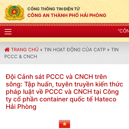
CỔNG THÔNG TIN ĐIỆN TỬ
CÔNG AN THÀNH PHỐ HẢI PHÒNG
"CÔNG AN THÀNH PHỐ H
TRANG CHỦ
»
TIN HOẠT ĐỘNG CỦA CATP
»
TIN
PCCC & CNCH
Đội Cảnh sát PCCC và CNCH trên
sông: Tập huấn, tuyên truyền kiến thức
pháp luật về PCCC và CNCH tại Công
ty cổ phần container quốc tế Hateco
Hải Phòng