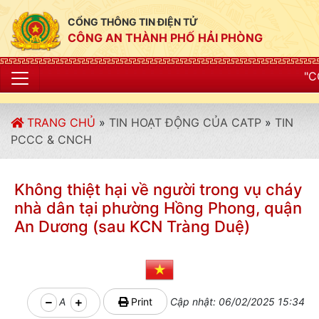
CỔNG THÔNG TIN ĐIỆN TỬ
CÔNG AN THÀNH PHỐ HẢI PHÒNG
"CÔNG AN THÀNH P
TRANG CHỦ
»
TIN HOẠT ĐỘNG CỦA CATP
»
TIN
PCCC & CNCH
Không thiệt hại về người trong vụ cháy
nhà dân tại phường Hồng Phong, quận
An Dương (sau KCN Tràng Duệ)
A
Print
Cập nhật: 06/02/2025 15:34