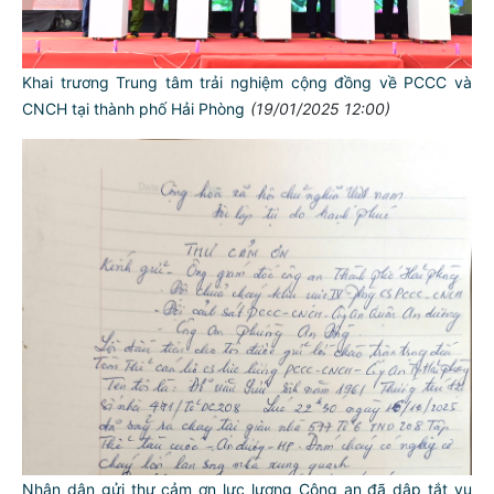
Khai trương Trung tâm trải nghiệm cộng đồng về PCCC và
CNCH tại thành phố Hải Phòng
(19/01/2025 12:00)
TƯ CÁCH
NGƯỜI CÔNG AN CÁCH MỆNH LÀ:
Đối với tự mình, phải
CẦN, KIỆM, LIÊM, CHÍNH
Đối với đồng sự, phải
THÂN ÁI GIÚP ĐỠ
Đối với chính phủ, phải
Nhân dân gửi thư cảm ơn lực lượng Công an đã dập tắt vụ