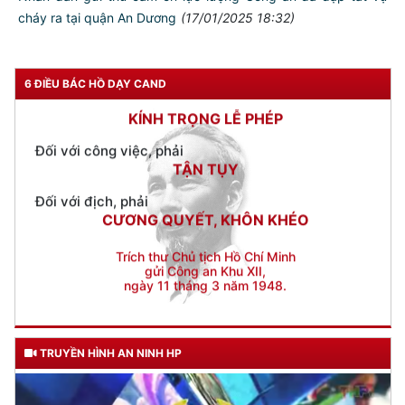
TUYỆT ĐỐI TRUNG THÀNH
cháy ra tại quận An Dương
(17/01/2025 18:32)
Đối với nhân dân, phải
KÍNH TRỌNG LỄ PHÉP
6 ĐIỀU BÁC HỒ DẠY CAND
Đối với công việc, phải
TẬN TỤY
Đối với địch, phải
CƯƠNG QUYẾT, KHÔN KHÉO
Trích thư Chủ tịch Hồ Chí Minh
gửi Công an Khu XII,
ngày 11 tháng 3 năm 1948.
TRUYỀN HÌNH AN NINH HP