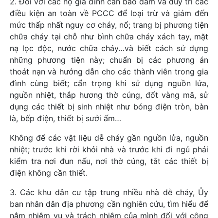
2. Đối với các hộ gia đình cần bảo đảm và duy trì các
điều kiện an toàn về PCCC để loại trừ và giảm đến
mức thấp nhất nguy cơ cháy, nổ; trang bị phương tiện
chữa cháy tại chỗ như bình chữa cháy xách tay, mặt
nạ lọc độc, nước chữa cháy…và biết cách sử dựng
những phương tiện này; chuẩn bị các phương án
thoát nạn và hướng dẫn cho các thành viên trong gia
đình cùng biết; cẩn trọng khi sử dụng nguồn lửa,
nguồn nhiệt, thắp hương thờ cúng, đốt vàng mã, sử
dụng các thiết bị sinh nhiệt như bóng điện tròn, bàn
là, bếp điện, thiết bị sưởi ấm…
Không để các vật liệu dễ cháy gần nguồn lửa, nguồn
nhiệt; trước khi rời khỏi nhà và trước khi đi ngủ phải
kiểm tra nơi đun nấu, nơi thờ cúng, tắt các thiết bị
điện không cần thiết.
3. Các khu dân cư tập trung nhiều nhà dễ cháy, Ủy
ban nhân dân địa phương cần nghiên cứu, tìm hiểu để
nắm nhiệm vụ và trách nhiệm của mình đối với công