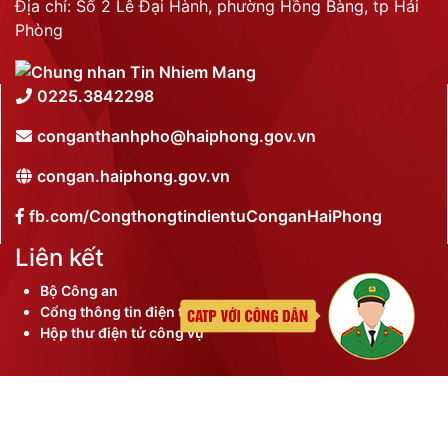
Địa chỉ: Số 2 Lê Đại Hành, phường Hồng Bàng, tp Hải
Phòng
0225.3842298
conganthanhpho@haiphong.gov.vn
congan.haiphong.gov.vn
fb.com/CongthongtindientuConganHaiPhong
Liên kết
Bộ Công an
Cổng thông tin điện tử thành phố
Hộp thư điện tử công vụ
©
2026 Bản quyền nội dung thuộc Công an thành phố
Hải Phòng