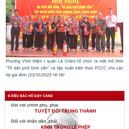
TƯ CÁCH
NGƯỜI CÔNG AN CÁCH MỆNH LÀ:
Đối với tự mình, phải
CẦN, KIỆM, LIÊM, CHÍNH
Phường Vĩnh Niệm ( quận Lê Chân) tổ chức ra mắt mô hình
“Tổ dân phố bình yên” và tập huấn kiến thức PCCC cho các
Đối với đồng sự, phải
THÂN ÁI GIÚP ĐỠ
hộ gia đình
(23/10/2023 16:18)
Đối với chính phủ, phải
TUYỆT ĐỐI TRUNG THÀNH
6 ĐIỀU BÁC HỒ DẠY CAND
Đối với nhân dân, phải
KÍNH TRỌNG LỄ PHÉP
Đối với công việc, phải
TẬN TỤY