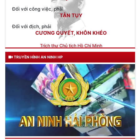
Đối với địch, phải
CƯƠNG QUYẾT, KHÔN KHÉO
Trích thư Chủ tịch Hồ Chí Minh
gửi Công an Khu XII,
ngày 11 tháng 3 năm 1948.
TRUYỀN HÌNH AN NINH HP