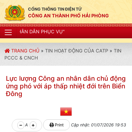
CỔNG THÔNG TIN ĐIỆN TỬ
CÔNG AN THÀNH PHỐ HẢI PHÒNG
 PHỤC VỤ"
TRANG CHỦ
»
TIN HOẠT ĐỘNG CỦA CATP
»
TIN
PCCC & CNCH
Lực lượng Công an nhân dân chủ động
ứng phó với áp thấp nhiệt đới trên Biển
Đông
A
Print
Cập nhật: 01/07/2026 19:53