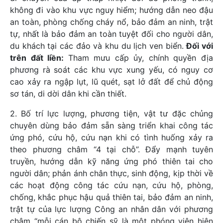
không đi vào khu vực nguy hiểm; hướng dẫn neo đậu
an toàn, phòng chống cháy nổ, bảo đảm an ninh, trật
tự, nhất là bảo đảm an toàn tuyệt đối cho người dân,
du khách tại các đảo và khu du lịch ven biển.
Đối với
trên đất liền:
Tham mưu cấp ủy, chính quyền địa
phương rà soát các khu vực xung yếu, có nguy cơ
cao xảy ra ngập lụt, lũ quét, sạt lở đất để chủ động
sơ tán, di dời dân khi cần thiết.
2. Bố trí lực lượng, phương tiện, vật tư đặc chủng
chuyên dùng bảo đảm sẵn sàng triển khai công tác
ứng phó, cứu hộ, cứu nạn khi có tình huống xảy ra
theo phương châm “4 tại chỗ”. Đẩy mạnh tuyên
truyền, hướng dẫn kỹ năng ứng phó thiên tai cho
người dân; phản ánh chân thực, sinh động, kịp thời về
các hoạt động công tác cứu nạn, cứu hộ, phòng,
chống, khắc phục hậu quả thiên tai, bảo đảm an ninh,
trật tự của lực lượng Công an nhân dân với phương
châm “mỗi cán bộ chiến sỹ là một phóng viên hiện