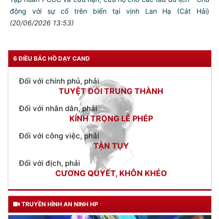
CẦN, KIỆM, LIÊM, CHÍNH
động với sự cố trên biển tại vịnh Lan Hạ (Cát Hải)
Đối với đồng sự, phải
(20/06/2026 13:53)
THÂN ÁI GIÚP ĐỠ
Đối với chính phủ, phải
TUYỆT ĐỐI TRUNG THÀNH
6 ĐIỀU BÁC HỒ DẠY CAND
Đối với nhân dân, phải
KÍNH TRỌNG LỄ PHÉP
Đối với công việc, phải
TẬN TỤY
Đối với địch, phải
CƯƠNG QUYẾT, KHÔN KHÉO
Trích thư Chủ tịch Hồ Chí Minh
gửi Công an Khu XII,
ngày 11 tháng 3 năm 1948.
TRUYỀN HÌNH AN NINH HP