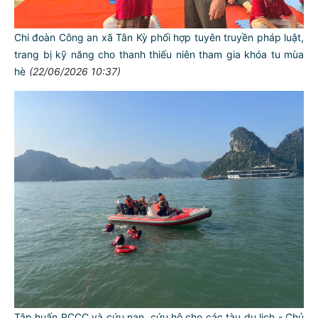
Chi đoàn Công an xã Tân Kỳ phối hợp tuyên truyền pháp luật,
trang bị kỹ năng cho thanh thiếu niên tham gia khóa tu mùa
hè
(22/06/2026 10:37)
TƯ CÁCH
NGƯỜI CÔNG AN CÁCH MỆNH LÀ:
Đối với tự mình, phải
Tập huấn PCCC và cứu nạn, cứu hộ cho các tàu du lịch - Chủ