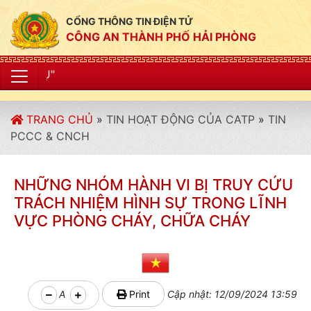
CỔNG THÔNG TIN ĐIỆN TỬ
CÔNG AN THÀNH PHỐ HẢI PHÒNG
"CÔNG AN THÀNH 
TRANG CHỦ
»
TIN HOẠT ĐỘNG CỦA CATP
»
TIN
PCCC & CNCH
NHỮNG NHÓM HÀNH VI BỊ TRUY CỨU
TRÁCH NHIỆM HÌNH SỰ TRONG LĨNH
VỰC PHÒNG CHÁY, CHỮA CHÁY
A
Print
Cập nhật: 12/09/2024 13:59