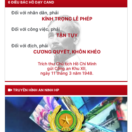
6 ĐIỀU BÁC HỒ DẠY CAND
Đối với công việc, phải
TẬN TỤY
Đối với địch, phải
CƯƠNG QUYẾT, KHÔN KHÉO
Trích thư Chủ tịch Hồ Chí Minh
gửi Công an Khu XII,
ngày 11 tháng 3 năm 1948.
TRUYỀN HÌNH AN NINH HP