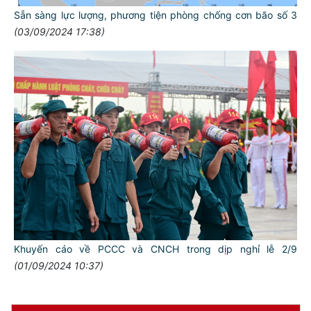
Sẵn sàng lực lượng, phương tiện phòng chống cơn bão số 3
(03/09/2024 17:38)
TƯ CÁCH
NGƯỜI CÔNG AN CÁCH MỆNH LÀ:
Đối với tự mình, phải
CẦN, KIỆM, LIÊM, CHÍNH
Đối với đồng sự, phải
THÂN ÁI GIÚP ĐỠ
Đối với chính phủ, phải
Khuyến cáo về PCCC và CNCH trong dịp nghỉ lễ 2/9
TUYỆT ĐỐI TRUNG THÀNH
(01/09/2024 10:37)
Đối với nhân dân, phải
KÍNH TRỌNG LỄ PHÉP