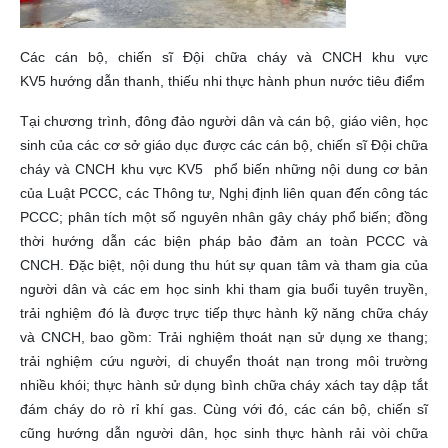
Các cán bộ, chiến sĩ Đội chữa cháy và CNCH khu vực
KV5 hướng dẫn thanh, thiếu nhi thực hành phun nước tiêu điểm
Tại chương trình, đông đảo người dân và cán bộ, giáo viên, học
sinh của các cơ sở giáo dục được các cán bộ, chiến sĩ Đội chữa
cháy và CNCH khu vực KV5 phổ biến những nội dung cơ bản
của Luật PCCC, các Thông tư, Nghị định liên quan đến công tác
PCCC; phân tích một số nguyên nhân gây cháy phổ biến; đồng
thời hướng dẫn các biện pháp bảo đảm an toàn PCCC và
CNCH. Đặc biệt, nội dung thu hút sự quan tâm và tham gia của
người dân và các em học sinh khi tham gia buổi tuyên truyền,
trải nghiệm đó là được trực tiếp thực hành kỹ năng chữa cháy
và CNCH, bao gồm: Trải nghiệm thoát nạn sử dụng xe thang;
trải nghiệm cứu người, di chuyển thoát nạn trong môi trường
nhiều khói; thực hành sử dụng bình chữa cháy xách tay dập tắt
đám cháy do rò rỉ khí gas.
Cùng với đó, các cán bộ, chiến sĩ
cũng hướng dẫn người dân, học sinh thực hành rải vòi chữa