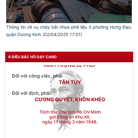
Đối với đồng sự, phải
THÂN ÁI GIÚP ĐỠ
Đối với chính phủ, phải
TUYỆT ĐỐI TRUNG THÀNH
Thông tin về vụ cháy bãi nhựa phế liệu ở phường Hưng Đạo,
quận Dương Kinh
(02/04/2025 17:01)
Đối với nhân dân, phải
KÍNH TRỌNG LỄ PHÉP
Đối với công việc, phải
6 ĐIỀU BÁC HỒ DẠY CAND
TẬN TỤY
Đối với địch, phải
CƯƠNG QUYẾT, KHÔN KHÉO
Trích thư Chủ tịch Hồ Chí Minh
gửi Công an Khu XII,
ngày 11 tháng 3 năm 1948.