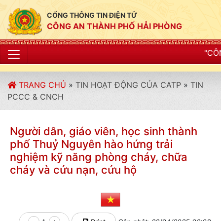
CỔNG THÔNG TIN ĐIỆN TỬ
CÔNG AN THÀNH PHỐ HẢI PHÒNG
"CÔNG AN THÀNH PHỐ
TRANG CHỦ
»
TIN HOẠT ĐỘNG CỦA CATP
»
TIN
PCCC & CNCH
Người dân, giáo viên, học sinh thành
phố Thuỷ Nguyên hào hứng trải
nghiệm kỹ năng phòng cháy, chữa
cháy và cứu nạn, cứu hộ