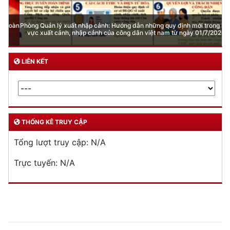
Phòng Quản lý xuất nhập cảnh: Hướng dẫn những quy định mới trong lĩnh
vực xuất cảnh, nhập cảnh của công dân việt nam từ ngày 01/7/2026
LIÊN KẾT
THỐNG KÊ TRUY CẬP
Tổng lượt truy cập:
N/A
Trực tuyến:
N/A