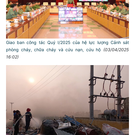
Giao ban công tác Quý I/2025 của hệ lực lượng Cảnh sát
phòng cháy, chữa cháy và cứu nạn, cứu hộ
(03/04/2025
16:02)
TƯ CÁCH
NGƯỜI CÔNG AN CÁCH MỆNH LÀ:
Đối với tự mình, phải
CẦN, KIỆM, LIÊM, CHÍNH