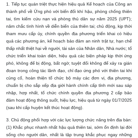
1. Tiếp tục quán triệt thực hiện hiệu quả Kế hoạch của Công an
thành phố về Ứng phó với biến đổi khí hậu, phòng chống thiên
tai, tìm kiếm cứu nạn và phòng thủ dân sự năm 2025 (UPT);
năm chắc tình hình về diễn biến của thiên tai; chủ động, kịp thời
tham mưu cấp ủy, chính quyền địa phương triển khai có hiệu
quả các phương án, kế hoạch bảo đảm an ninh trật tự, hạn chế
thấp nhất thiệt hại về người, tài sản của Nhân dân, Nhà nước; tổ
chức triển khai toàn diện, hiệu quả các biện pháp kịp thời ứng
phó, không để bị động, bất ngờ; tuyệt đối không để xảy ra gián
đoạn trong công tác lãnh đạo, chỉ đạo ứng phó với thiên tai khi
củng cố, hoàn thiện tổ chức bộ máy các đơn vị, địa phương,
chuẩn bị cho sắp xếp địa giới hành chính cấp tỉnh mới sau sáp
nhập, hợp nhất, tổ chức chính quyền địa phương 2 cấp bảo
đảm hoạt động thông suốt, hiệu lực, hiệu quả từ ngày 01/7/2025
(sau khi cấp huyện kết thúc hoạt động).
3. Chủ động phối hợp với các lực lượng chức năng trên địa bàn:
(1) Khắc phục nhanh nhất hậu quả thiên tai, sớm ổn định lại đời
sống cho người dân, nhất là tập trung khắc phục ngay những