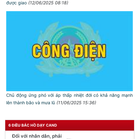
được giao
(12/06/2025 08:18)
TƯ CÁCH
NGƯỜI CÔNG AN CÁCH MỆNH LÀ:
Đối với tự mình, phải
CẦN, KIỆM, LIÊM, CHÍNH
Đối với đồng sự, phải
THÂN ÁI GIÚP ĐỠ
Đối với chính phủ, phải
Chủ động ứng phó với áp thấp nhiệt đới có khả năng mạnh
TUYỆT ĐỐI TRUNG THÀNH
lên thành bão và mưa lũ
(11/06/2025 15:36)
Đối với nhân dân, phải
KÍNH TRỌNG LỄ PHÉP
6 ĐIỀU BÁC HỒ DẠY CAND
Đối với công việc, phải
TẬN TỤY