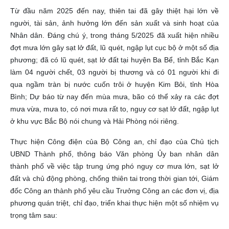
Từ đầu năm 2025 đến nay, thiên tai đã gây thiệt hại lớn về
người, tài sản, ảnh hưởng lớn đến sản xuất và sinh hoạt của
Nhân dân. Đáng chú ý, trong tháng 5/2025 đã xuất hiện nhiều
đợt mưa lớn gây sạt lở đất, lũ quét, ngập lụt cục bộ ở một số địa
phương; đã có lũ quét, sạt lở đất tại huyện Ba Bể, tỉnh Bắc Kạn
làm 04 người chết, 03 người bị thương và có 01 người khi đi
qua ngầm tràn bị nước cuốn trôi ở huyện Kim Bôi, tỉnh Hòa
Bình; Dự báo từ nay đến mùa mưa, bão có thể xảy ra các đợt
mưa vừa, mưa to, có nơi mưa rất to, nguy cơ sạt lở đất, ngập lụt
ở khu vực Bắc Bộ nói chung và Hải Phòng nói riêng.
Thực hiện Công điện của Bộ Công an, chỉ đạo của Chủ tịch
UBND Thành phố, thông báo Văn phòng Ủy ban nhân dân
thành phố về việc tập trung ứng phó nguy cơ mưa lớn, sạt lở
đất và chủ động phòng, chống thiên tai trong thời gian tới, Giám
đốc Công an thành phố yêu cầu Trưởng Công an các đơn vị, địa
phương quán triệt, chỉ đạo, triển khai thực hiện một số nhiệm vụ
trọng tâm sau: