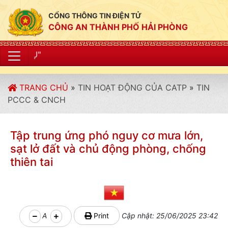
CỔNG THÔNG TIN ĐIỆN TỬ
CÔNG AN THÀNH PHỐ HẢI PHÒNG
"CÔNG AN THÀNH 
TRANG CHỦ
»
TIN HOẠT ĐỘNG CỦA CATP
»
TIN
PCCC & CNCH
Tập trung ứng phó nguy cơ mưa lớn,
sạt lở đất và chủ động phòng, chống
thiên tai
A
Print
Cập nhật: 25/06/2025 23:42