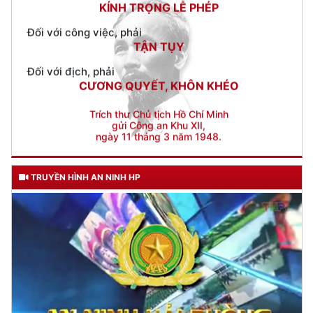
Đối với địch, phải
CƯƠNG QUYẾT, KHÔN KHÉO
Trích thư Chủ tịch Hồ Chí Minh
gửi Công an Khu XII,
ngày 11 tháng 3 năm 1948.
TRUYỀN HÌNH AN NINH HP