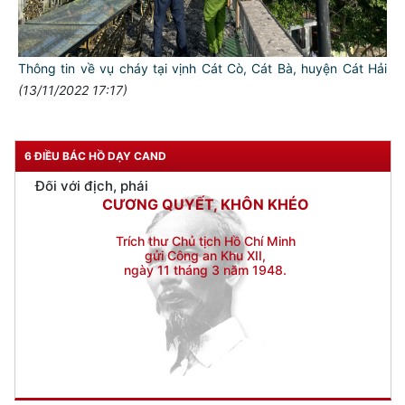
Đối với nhân dân, phải
KÍNH TRỌNG LỄ PHÉP
Thông tin về vụ cháy tại vịnh Cát Cò, Cát Bà, huyện Cát Hải
Đối với công việc, phải
(13/11/2022 17:17)
TẬN TỤY
Đối với địch, phải
CƯƠNG QUYẾT, KHÔN KHÉO
6 ĐIỀU BÁC HỒ DẠY CAND
Trích thư Chủ tịch Hồ Chí Minh
gửi Công an Khu XII,
ngày 11 tháng 3 năm 1948.