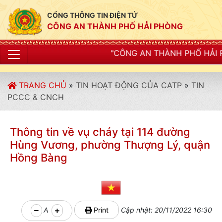
CỔNG THÔNG TIN ĐIỆN TỬ
CÔNG AN THÀNH PHỐ HẢI PHÒNG
"CÔNG AN THÀNH PHỐ HẢI PHÒNG SIẾT CHẶT
TRANG CHỦ
»
TIN HOẠT ĐỘNG CỦA CATP
»
TIN
PCCC & CNCH
Thông tin về vụ cháy tại 114 đường
Hùng Vương, phường Thượng Lý, quận
Hồng Bàng
A
Print
Cập nhật: 20/11/2022 16:30