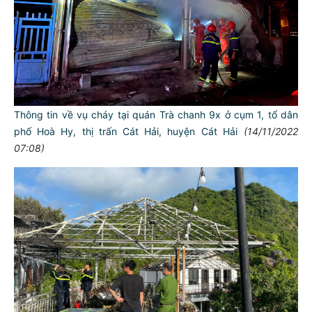
Thông tin về vụ cháy tại quán Trà chanh 9x ở cụm 1, tổ dân
phố Hoà Hy, thị trấn Cát Hải, huyện Cát Hải
(14/11/2022
07:08)
TƯ CÁCH
NGƯỜI CÔNG AN CÁCH MỆNH LÀ:
Đối với tự mình, phải
CẦN, KIỆM, LIÊM, CHÍNH
Đối với đồng sự, phải
THÂN ÁI GIÚP ĐỠ
Đối với chính phủ, phải
TUYỆT ĐỐI TRUNG THÀNH