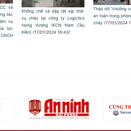
CCC và
Tháo dỡ “chuồng c
Khống chế và dập tắt kịp thời
ng tác
an toàn trong phòn
vụ cháy tại công ty Logictics
iệm vụ
cháy
(17/01/2024 1
Hưng Vượng (KCN Nam Cầu
ủa lực
Kiền)
(17/01/2024 16:43)
à CNCH