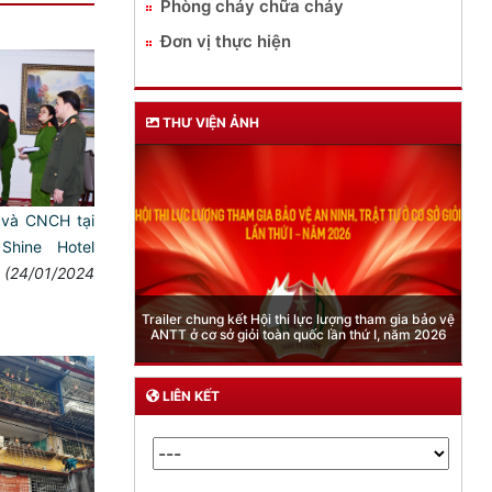
Phòng cháy chữa cháy
Đơn vị thực hiện
THƯ VIỆN ẢNH
 và CNCH tại
hine Hotel
(24/01/2024
Phòng Quản lý xuất nhập cảnh: Hướng dẫn những
quy định mới trong lĩnh vực xuất cảnh, nhập cảnh
của công dân việt nam từ ngày 01/7/2026
LIÊN KẾT