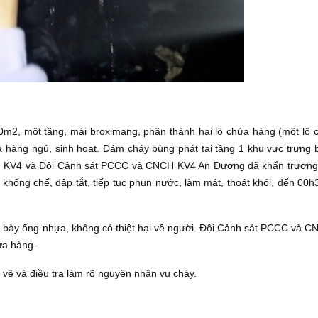
0m2, một tầng, mái broximang, phân thành hai lô chứa hàng (một lô 
a hàng ngủ, sinh hoạt. Đám cháy bùng phát tại tầng 1 khu vực trưng
V4 và Đội Cảnh sát PCCC và CNCH KV4 An Dương đã khẩn trương tr
 khống chế, dập tắt, tiếp tục phun nước, làm mát, thoát khói, đến 0
 trưng bày ống nhựa, không có thiệt hại về người. Đội Cảnh sát PCCC và
ửa hàng.
ệ và điều tra làm rõ nguyên nhân vụ cháy.