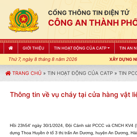
CỔNG THÔNG TIN ĐIỆN TỬ
CÔNG AN THÀNH PHỐ
GIỚI THIỆU
TIN HOẠT ĐỘNG CỦA CATP
TIN AN 
Thứ 7, ngày 8 tháng 8 năm 2026
LUẬT, KỶ CƯƠNG, ĐIỀU LỆNH; XÂY DỰNG NẾP SỐNG VĂN HÓA VÌ
TRANG CHỦ
»
TIN HOẠT ĐỘNG CỦA CATP
»
TIN PC
Thông tin về vụ cháy tại cửa hàng vật 
Hồi 23h54' ngày 30/1/2024, Đội Cảnh sát PCCC và CNCH KV4 (P
dựng Thoa Huyền ở tổ 3 thị trấn An Dương, huyện An Dương, Hải