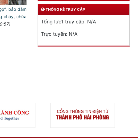
ọp”, bảo đảm
THỐNG KÊ TRUY CẬP
g cháy, chữa
Tổng lượt truy cập:
N/A
0:57)
Trực tuyến:
N/A