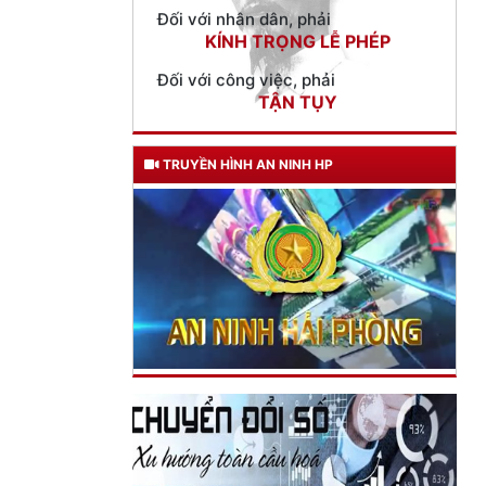
Đối với công việc, phải
TẬN TỤY
Đối với địch, phải
CƯƠNG QUYẾT, KHÔN KHÉO
Trích thư Chủ tịch Hồ Chí Minh
gửi Công an Khu XII,
TRUYỀN HÌNH AN NINH HP
ngày 11 tháng 3 năm 1948.