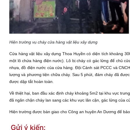
Hiện trường vụ cháy cửa hàng vật liệu xây dựng
Cửa hàng vật liệu xây dựng Thoa Huyền có diện tích khoảng 30
một lô chứa hàng điện nước). Lô bị cháy có gác lửng để chủ cử
nhựa, đồ điện nước của cửa hàng. Đội Cảnh sát PCCC và CNCH K
lượng và phương tiện chữa cháy. Sau 5 phút, đám cháy đã được
được dập tắt hoàn toàn.
Về thiệt hại, ban đầu xác định cháy khoảng 5m2 tại khu vực
đã ngăn chặn cháy lan sang các khu vực lân cận, gác lửng của c
Hiện trường được bàn giao cho Công an huyện An Dương để bảo v
Gửi ý kiến: