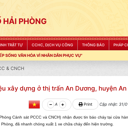
 HẢI PHÒNG
NINH TRẬT TỰ
CCHC, DỊCH VỤ CÔNG
THÔNG BÁO
PHÁP C
 NHÂN DÂN PHỤC VỤ"
CC & CNCH
liệu xây dựng ở thị trấn An Dương, huyện A
A
Print
Cập nhật: 31/0
hòng Cảnh sát PCCC và CNCH) nhận được tin báo cháy tại cửa hàng
 Phòng, đã nhanh chóng xuất 1 xe chữa cháy đến hiện trường.