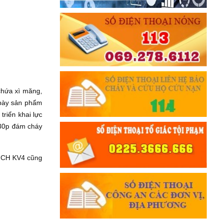
chứa xì măng,
 bày sản phẩm
iển khai lực
0h30p đám cháy
 CNCH KV4 cũng