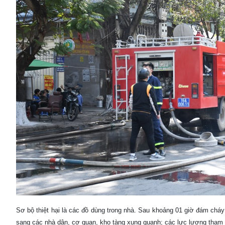
Sơ bộ thiệt hại là các đồ dùng trong nhà. Sau khoảng 01 giờ đám cháy
sang các nhà dân, cơ quan, kho tàng xung quanh; các lực lượng tham g