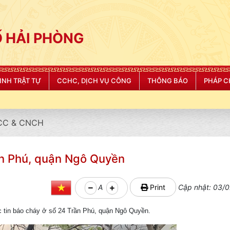
 HẢI PHÒNG
NINH TRẬT TỰ
CCHC, DỊCH VỤ CÔNG
THÔNG BÁO
PHÁP C
CC & CNCH
ần Phú, quận Ngô Quyền
A
Print
Cập nhật: 03/0
in báo cháy ở số 24 Trần Phú, quận Ngô Quyền.