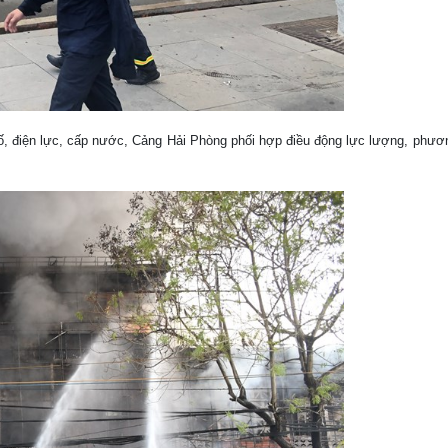
hố, điện lực, cấp nước, Cảng Hải Phòng phối hợp điều động lực lượng, phư