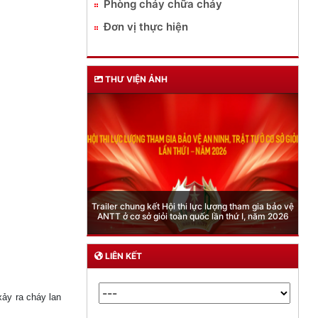
Phòng cháy chữa cháy
Đơn vị thực hiện
THƯ VIỆN ẢNH
Phòng Quản lý xuất nhập cảnh: Hướng dẫn những
quy định mới trong lĩnh vực xuất cảnh, nhập cảnh
của công dân việt nam từ ngày 01/7/2026
LIÊN KẾT
xảy ra cháy lan