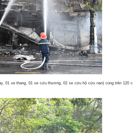
y, 01 xe thang, 01 xe cứu thương, 02 xe cứu hộ cứu nạn) cùng trên 120 cá