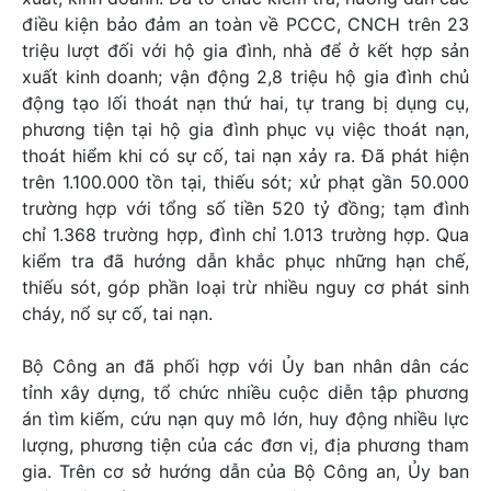
điều kiện bảo đảm an toàn về PCCC, CNCH trên 23
triệu lượt đối với hộ gia đình, nhà để ở kết hợp sản
xuất kinh doanh; vận động 2,8 triệu hộ gia đình chủ
động tạo lối thoát nạn thứ hai, tự trang bị dụng cụ,
phương tiện tại hộ gia đình phục vụ việc thoát nạn,
thoát hiểm khi có sự cố, tai nạn xảy ra. Đã phát hiện
trên 1.100.000 tồn tại, thiếu sót; xử phạt gần 50.000
trường hợp với tổng số tiền 520 tỷ đồng; tạm đình
chỉ 1.368 trường hợp, đình chỉ 1.013 trường hợp. Qua
kiểm tra đã hướng dẫn khắc phục những hạn chế,
thiếu sót, góp phần loại trừ nhiều nguy cơ phát sinh
cháy, nổ sự cố, tai nạn.
Bộ Công an đã phối hợp với Ủy ban nhân dân các
tỉnh xây dựng, tổ chức nhiều cuộc diễn tập phương
án tìm kiếm, cứu nạn quy mô lớn, huy động nhiều lực
lượng, phương tiện của các đơn vị, địa phương tham
gia. Trên cơ sở hướng dẫn của Bộ Công an, Ủy ban