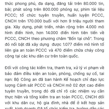
thức phong phú, đa dạng, đăng tải trên 80.000 tin,
bài; phát sóng trên 800.000 phóng sự, phim tài liệu
PCCC; tổ chức tuyên truyền, huấn luyện PCCC,
CNCH trên 170.000 buổi với hơn 9 triệu người tham
gia. Xây dựng, phát triển, nhân rộng trên 4.000 mô
hình điển hình, hơn 14.000 điển hình tiên tiến về
PCCC, CNCH theo phương châm "Bốn tại chỗ". Trong
đó nổi bật đã xây dựng được 1.077 điểm mô hình tổ
liên gia an toàn PCCC và 470 điểm chữa cháy công
cộng tại các khu dân cư trên toàn quốc.
Đối với công tác kiểm tra, thanh tra, xử lý vi phạm về
bảo đảm điều kiện an toàn, phòng, chống sự cố, tai
nạn: Bộ Công an đã ban hành Kế hoạch chỉ đạo lực
lượng Cảnh sát PCCC và CNCH mở 02 đợt cao điểm
tuyên truyền, trong đó đã chỉ rõ các nhiệm vụ cần
thực hiện và tổng kiểm tra an toàn PCCC, CNCH đối
với khu dân cư, hộ gia đình, nhà để ở kết hợp sản
xuất, kinh doanh: Đã tổ chức kiểm tra, hướng dẫn các