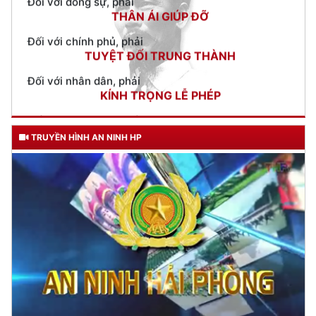
Đợt cao điểm về tuyên truyền, kiểm tra an toàn về PCCC đối
với khu dân cư, hộ gia đình, nhà để ở kết hợp sản xuất, kinh
doanh
(09/09/2022 07:00)
Xây dựng lực lượng Cảnh sát Phòng cháy chữa cháy và Cứu
nạn cứu hộ chính quy, tinh nhuệ đáp ứng yêu cầu nhiệm vụ
trong tình hình mới
(08/09/2022 10:45)
Kiểm tra triển khai 14 mô hình “Tổ liên gia an toàn phòng cháy,
chữa cháy” và “Điểm chữa cháy công cộng” tại các địa
phương
(05/09/2022 17:50)