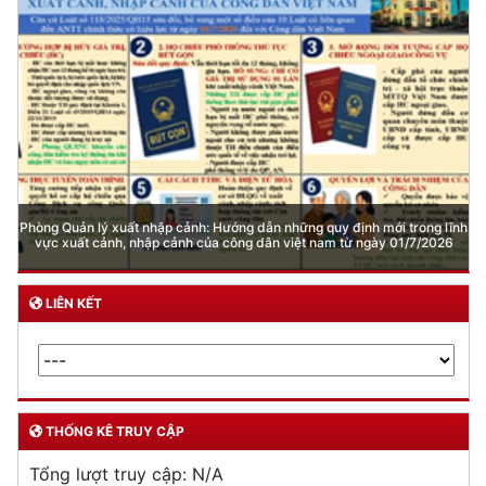
DỊCH VỤ CÔNG
Lĩnh vực quản lý vũ khí, vật liệu nổ, công cụ hỗ trợ