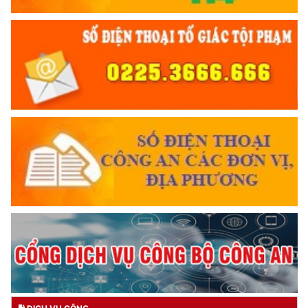
KÍNH TRỌNG LỄ PHÉP
Đối với công việc, phải
TẬN TỤY
Đối với địch, phải
CƯƠNG QUYẾT, KHÔN KHÉO
TRUYỀN HÌNH AN NINH HP
Trích thư Chủ tịch Hồ Chí Minh
gửi Công an Khu XII,
ngày 11 tháng 3 năm 1948.