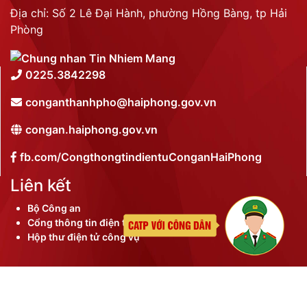
Phòng Quản lý xuất nhập cảnh: Hướng dẫn những quy định mới trong lĩnh
vực xuất cảnh, nhập cảnh của công dân việt nam từ ngày 01/7/2026
LIÊN KẾT
THỐNG KÊ TRUY CẬP
Tổng lượt truy cập:
N/A
Trực tuyến:
N/A