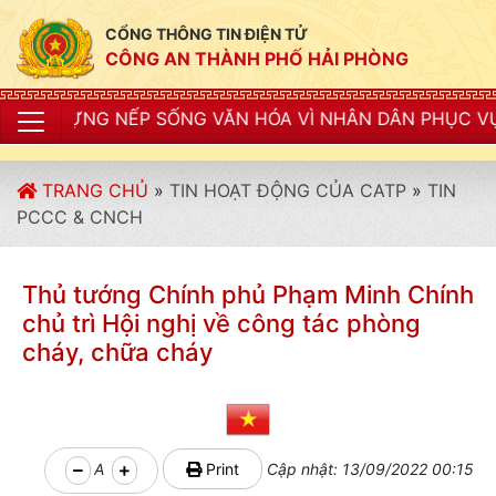
CỔNG THÔNG TIN ĐIỆN TỬ
CÔNG AN THÀNH PHỐ HẢI PHÒNG
ẾP SỐNG VĂN HÓA VÌ NHÂN DÂN PHỤC VỤ"
TRANG CHỦ
»
TIN HOẠT ĐỘNG CỦA CATP
»
TIN
PCCC & CNCH
Thủ tướng Chính phủ Phạm Minh Chính
chủ trì Hội nghị về công tác phòng
cháy, chữa cháy
A
Print
Cập nhật: 13/09/2022 00:15