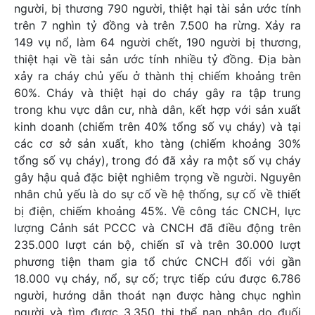
người, bị thương 790 người, thiệt hại tài sản ước tính
trên 7 nghìn tỷ đồng và trên 7.500 ha rừng. Xảy ra
149 vụ nổ, làm 64 người chết, 190 người bị thương,
thiệt hại về tài sản ước tính nhiều tỷ đồng. Địa bàn
xảy ra cháy chủ yếu ở thành thị chiếm khoảng trên
60%. Cháy và thiệt hại do cháy gây ra tập trung
trong khu vực dân cư, nhà dân, kết hợp với sản xuất
kinh doanh (chiếm trên 40% tổng số vụ cháy) và tại
các cơ sở sản xuất, kho tàng (chiếm khoảng 30%
tổng số vụ cháy), trong đó đã xảy ra một số vụ cháy
gây hậu quả đặc biệt nghiêm trọng về người. Nguyên
nhân chủ yếu là do sự cố về hệ thống, sự cố về thiết
bị điện, chiếm khoảng 45%. Về công tác CNCH, lực
lượng Cảnh sát PCCC và CNCH đã điều động trên
235.000 lượt cán bộ, chiến sĩ và trên 30.000 lượt
phương tiện tham gia tổ chức CNCH đối với gần
18.000 vụ cháy, nổ, sự cố; trực tiếp cứu được 6.786
người, hướng dẫn thoát nạn được hàng chục nghìn
người và tìm được 3.350 thi thể nạn nhân do đuối