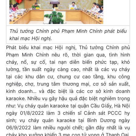
Thủ tướng Chính phủ Phạm Minh Chính phát biểu
khai mạc Hội nghị.
Phát biểu khai mạc Hội nghị, Thủ tướng Chính phủ
Phạm Minh Chính nêu rõ, thời gian qua, tình hình
cháy, nổ, sự cố, tai nạn diễn biến phức tạp, khó
lường, tần suất ngày càng cao, nhất là các vụ cháy
tại các khu dân cư, chung cư cao tầng, khu công
nghiệp, chợ, trung tâm thương mại, cơ sở sản xuất,
kinh doanh… và đặc biệt là các cơ sở kinh doanh
karaoke. Nhiều vụ gây hậu quả đặc biệt nghiêm trọng
như: Vụ cháy quán karaoke tại quận Cầu Giấy, Hà Nội
ngày 01/8/2022 làm 3 chiến sĩ Cảnh sát PCCC hy
sinh; vụ cháy quán karaoke tại Bình Dương ngày
06/9/2022 làm nhiều người chết; gần đây nhất là vụ
cháy kho xưởng khiến 3 mẹ con tử vong ở Thanh Oai,