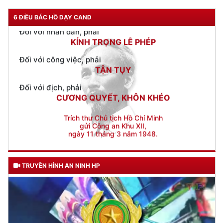
KÍNH TRỌNG LỄ PHÉP
6 ĐIỀU BÁC HỒ DẠY CAND
Đối với công việc, phải
TẬN TỤY
Đối với địch, phải
CƯƠNG QUYẾT, KHÔN KHÉO
Trích thư Chủ tịch Hồ Chí Minh
gửi Công an Khu XII,
ngày 11 tháng 3 năm 1948.
TRUYỀN HÌNH AN NINH HP