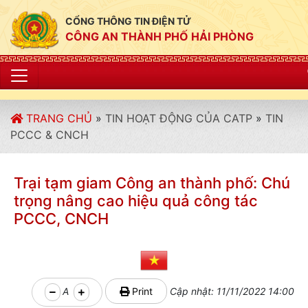
CỔNG THÔNG TIN ĐIỆN TỬ
CÔNG AN THÀNH PHỐ HẢI PHÒNG
"CÔNG AN THÀNH P
TRANG CHỦ
»
TIN HOẠT ĐỘNG CỦA CATP
»
TIN
PCCC & CNCH
Trại tạm giam Công an thành phố: Chú
trọng nâng cao hiệu quả công tác
PCCC, CNCH
A
Print
Cập nhật: 11/11/2022 14:00