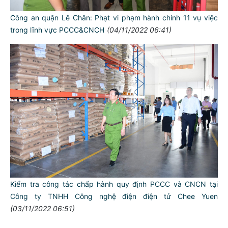
Công an quận Lê Chân: Phạt vi phạm hành chính 11 vụ việc
trong lĩnh vực PCCC&CNCH
(04/11/2022 06:41)
TƯ CÁCH
NGƯỜI CÔNG AN CÁCH MỆNH LÀ:
Đối với tự mình, phải
CẦN, KIỆM, LIÊM, CHÍNH
Đối với đồng sự, phải
THÂN ÁI GIÚP ĐỠ
Kiểm tra công tác chấp hành quy định PCCC và CNCN tại
Đối với chính phủ, phải
Công ty TNHH Công nghệ điện điện tử Chee Yuen
TUYỆT ĐỐI TRUNG THÀNH
(03/11/2022 06:51)
Đối với nhân dân, phải