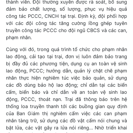
thành viên. Đội thường xuyên được rà soát, bổ sung
đảm bảo chất lượng, số lượng, phục vụ hiệu quả
công tác PCCC, CNCH tại trại. Định kỳ, đội phối hợp
với các đội công tác tăng cường lồng ghép tuyên
truyền công tác PCCC cho đội ngũ CBCS và các can,
phạm nhân.
Cùng với đó, trong quá trình tổ chức cho phạm nhân
lao động, cải tạo tại trại, đơn vị luôn đảm bảo trang
bị đầy đủ các phương tiện, dụng cụ an toàn vệ sinh
lao động, PCCC; hướng dẫn, quản lý chặt chẽ phạm
nhân thực hiện nghiêm túc việc bảo quản, sử dụng
các đồ dùng bảo hộ lao động; chỉ dẫn tại các biển
cấm, biển báo và chỉ dẫn về an toàn vệ sinh lao
động, PCCC, thoát nạn. Trại đã thông báo trên hệ
thống loa truyền thanh tới các buồng gian quy định
của Ban Giám thị nghiêm cấm việc các can phạm
nhân tàng trữ, sử dụng các đồ vật cấm nói chung và
bật lửa, các vật gây ra lửa nói riêng… Nhờ triển khai