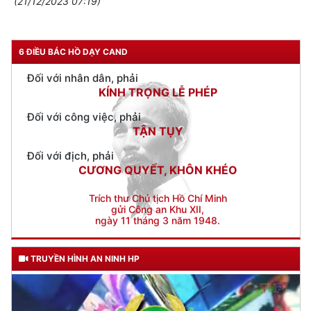
TUYỆT ĐỐI TRUNG THÀNH
(21/12/2023 07:19)
Đối với nhân dân, phải
KÍNH TRỌNG LỄ PHÉP
6 ĐIỀU BÁC HỒ DẠY CAND
Đối với công việc, phải
TẬN TỤY
Đối với địch, phải
CƯƠNG QUYẾT, KHÔN KHÉO
Trích thư Chủ tịch Hồ Chí Minh
gửi Công an Khu XII,
ngày 11 tháng 3 năm 1948.
TRUYỀN HÌNH AN NINH HP