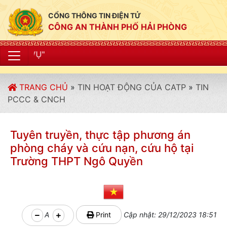
CỔNG THÔNG TIN ĐIỆN TỬ
CÔNG AN THÀNH PHỐ HẢI PHÒNG
"CÔNG AN THÀNH
TRANG CHỦ
»
TIN HOẠT ĐỘNG CỦA CATP
»
TIN
PCCC & CNCH
Tuyên truyền, thực tập phương án
phòng cháy và cứu nạn, cứu hộ tại
Trường THPT Ngô Quyền
A
Print
Cập nhật: 29/12/2023 18:51