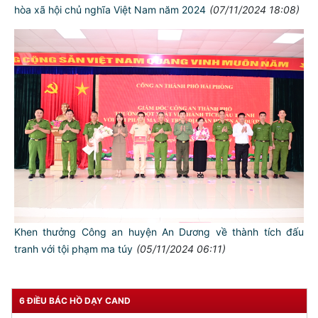
hòa xã hội chủ nghĩa Việt Nam năm 2024
(07/11/2024 18:08)
TƯ CÁCH
NGƯỜI CÔNG AN CÁCH MỆNH LÀ:
Đối với tự mình, phải
CẦN, KIỆM, LIÊM, CHÍNH
Đối với đồng sự, phải
THÂN ÁI GIÚP ĐỠ
Đối với chính phủ, phải
TUYỆT ĐỐI TRUNG THÀNH
Khen thưởng Công an huyện An Dương về thành tích đấu
Đối với nhân dân, phải
tranh với tội phạm ma túy
(05/11/2024 06:11)
KÍNH TRỌNG LỄ PHÉP
Đối với công việc, phải
TẬN TỤY
6 ĐIỀU BÁC HỒ DẠY CAND