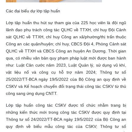
Các đại biểu dự lớp tập huấn
Lớp tập huấn thu hút sự tham gia của 225 học viên là đội ngũ
lãnh đạo phụ trách công tác QLHC về TTXH, chỉ huy Đội Cảnh
sát QLHC về TTXH, chỉ huy Công an xã/phường/thị trấn thuộc
Công an các quận/huyện; chỉ huy, CBCS Đội 4, Phòng Cảnh sát
QLHC về TTXH và CBCS Công an huyện An Dương. Thời gian
qua, có nhiều văn bản quy phạm pháp luật mới được ban hành
như: Luật Căn cước năm 2023, Luật Quản lý, sử dụng vũ khí,
vật liệu nổ và công cụ hỗ trợ năm 2024; Thông tư số
25/2022/TT-BCA ngày 19/5/2022 của Bộ Công an quy định về
CSKV và Kế hoạch chuyển đổi trạng thái công tác CSKV từ thủ
công sang ứng dụng CNTT.
Lớp tập huấn công tác CSKV được tổ chức nhằm trang bị
những kiến thức mới trong công tác CSKV được quy định tại
Thông tư số 24/2022/TT-BCA ngày 19/5/2022 của Bộ Công an
quy định về biểu mẫu công tác của CSKV; Thông tư số