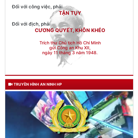
Đối với địch, phải
CƯƠNG QUYẾT, KHÔN KHÉO
Trích thư Chủ tịch Hồ Chí Minh
gửi Công an Khu XII,
ngày 11 tháng 3 năm 1948.
TRUYỀN HÌNH AN NINH HP