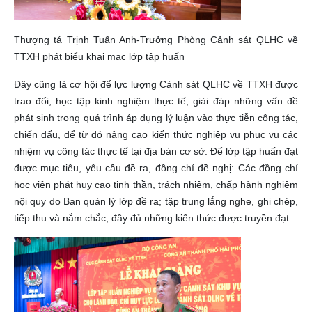
Thượng tá Trịnh Tuấn Anh-Trưởng Phòng Cảnh sát QLHC về
TTXH phát biểu khai mạc lớp tập huấn
Đây cũng là cơ hội để lực lượng Cảnh sát QLHC về TTXH được
trao đổi, học tập kinh nghiệm thực tế, giải đáp những vấn đề
phát sinh trong quá trình áp dụng lý luận vào thực tiễn công tác,
chiến đấu, để từ đó nâng cao kiến thức nghiệp vụ phục vụ các
nhiệm vụ công tác thực tế tại địa bàn cơ sở. Để lớp tập huấn đạt
được mục tiêu, yêu cầu đề ra, đồng chí đề nghị: Các đồng chí
học viên phát huy cao tinh thần, trách nhiệm, chấp hành nghiêm
nội quy do Ban quản lý lớp đề ra; tập trung lắng nghe, ghi chép,
tiếp thu và nắm chắc, đầy đủ những kiến thức được truyền đạt.