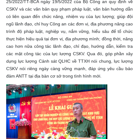
25/2022/TT-BCA ngày 19/5/2022 của Bộ Công an quy định về
CSKV và các văn bản quy phạm pháp luật, văn bản hướng dẫn
có liên quan đến chức năng, nhiệm vụ của lực lượng; giúp đội
ngũ lãnh đạo, chỉ huy Công an các đơn vị, địa phương nâng cao
trình độ pháp luật, nghiệp vụ, nắm vững, hiểu sâu để tổ chức
thực hiện hiệu quả tại đơn vị, địa phương mình; đồng thời, nâng
cao hơn nữa công tác lãnh đạo, chỉ đạo, hướng dẫn, kiểm tra
các mặt công tác của lực lượng CSKV. Qua đó, góp phần xây
dựng lực lượng Cảnh sát QLHC về TTXH nói chung, lực lượng
CSKV nói riêng ngày càng vững mạnh, đáp ứng yêu cầu bảo
đảm ANTT tại địa bàn cơ sở trong tình hình mới.