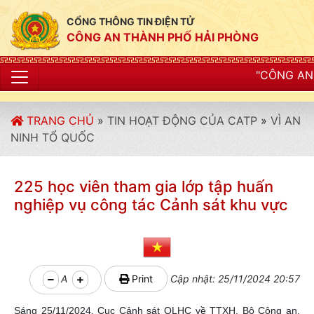
CỔNG THÔNG TIN ĐIỆN TỬ
CÔNG AN THÀNH PHỐ HẢI PHÒNG
"CÔNG AN THÀNH PHỐ HẢI
TRANG CHỦ
»
TIN HOẠT ĐỘNG CỦA CATP
»
VÌ AN
NINH TỔ QUỐC
225 học viên tham gia lớp tập huấn
nghiệp vụ công tác Cảnh sát khu vực
A
Print
Cập nhật: 25/11/2024 20:57
Sáng 25/11/2024, Cục Cảnh sát QLHC về TTXH, Bộ Công an,