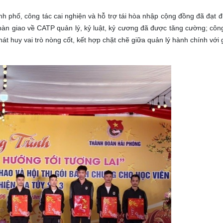
 phố, công tác cai nghiện và hỗ trợ tái hòa nhập cộng đồng đã đạt đ
 bàn giao về CATP quản lý, kỷ luật, kỷ cương đã được tăng cường; côn
át huy vai trò nòng cốt, kết hợp chặt chẽ giữa quản lý hành chính với