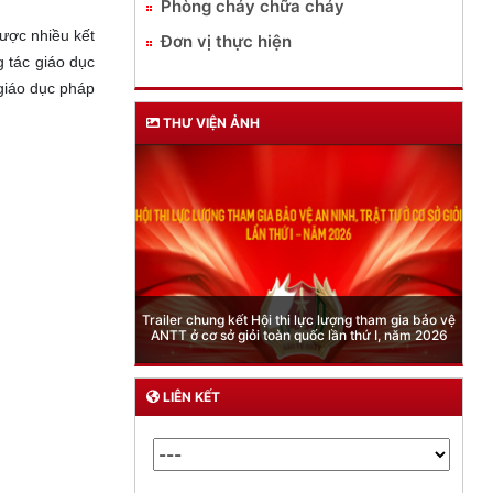
Phòng cháy chữa cháy
ược nhiều kết
Đơn vị thực hiện
g tác giáo dục
 giáo dục pháp
THƯ VIỆN ẢNH
Phòng Quản lý xuất nhập cảnh: Hướng dẫn những
quy định mới trong lĩnh vực xuất cảnh, nhập cảnh
của công dân việt nam từ ngày 01/7/2026
LIÊN KẾT