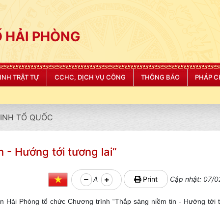
 HẢI PHÒNG
NINH TRẬT TỰ
CCHC, DỊCH VỤ CÔNG
THÔNG BÁO
PHÁP C
NINH TỔ QUỐC
 - Hướng tới tương lai”
A
Print
Cập nhật: 07/0
 Hải Phòng tổ chức Chương trình “Thắp sáng niềm tin - Hướng tới t