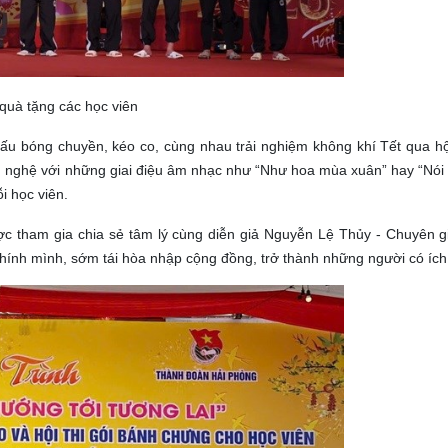
quà tặng các học viên
ấu bóng chuyền, kéo co, cùng nhau trải nghiệm không khí Tết qua hội
ăn nghệ với những giai điệu âm nhạc như “Như hoa mùa xuân” hay “Nói
i học viên.
ợc tham gia chia sẻ tâm lý cùng diễn giả Nguyễn Lệ Thủy - Chuyên gi
chính mình, sớm tái hòa nhập cộng đồng, trở thành những người có ích 