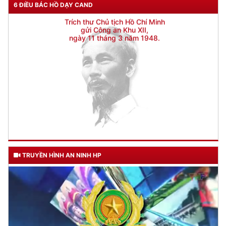
6 ĐIỀU BÁC HỒ DẠY CAND
TRUYỀN HÌNH AN NINH HP