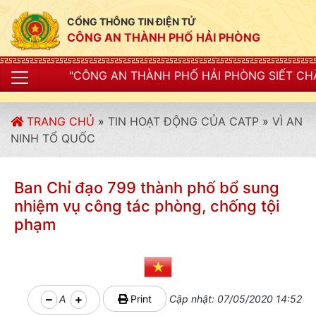
CỔNG THÔNG TIN ĐIỆN TỬ
CÔNG AN THÀNH PHỐ HẢI PHÒNG
 AN THÀNH PHỐ HẢI PHÒNG SIẾT CHẶT KỶ LUẬT, KỶ CƯ
TRANG CHỦ
»
TIN HOẠT ĐỘNG CỦA CATP
»
VÌ AN
NINH TỔ QUỐC
Ban Chỉ đạo 799 thành phố bổ sung
nhiệm vụ công tác phòng, chống tội
phạm
A
Print
Cập nhật: 07/05/2020 14:52