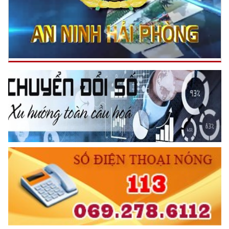
TƯ CÁCH
NGƯỜI CÔNG AN CÁCH MỆNH LÀ:
Đối với tự mình, phải
CẦN, KIỆM, LIÊM, CHÍNH
Đối với đồng sự, phải
THÂN ÁI GIÚP ĐỠ
Đối với chính phủ, phải
TUYỆT ĐỐI TRUNG THÀNH
Đối với nhân dân, phải
KÍNH TRỌNG LỄ PHÉP
Đối với công việc, phải
TẬN TỤY
Đối với địch, phải
CƯƠNG QUYẾT, KHÔN KHÉO
Trích thư Chủ tịch Hồ Chí Minh