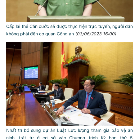
Cấp lại thẻ Căn cước sẽ được thực hiện trực tuyến, người dân
không phải đến cơ quan Công an
(03/06/2023 16:00)
Nhất trí bổ sung dự án Luật Lực lượng tham gia bảo vệ an
ninh, trật tự ở cơ sở vào Chương trình Kỳ họp thứ 5