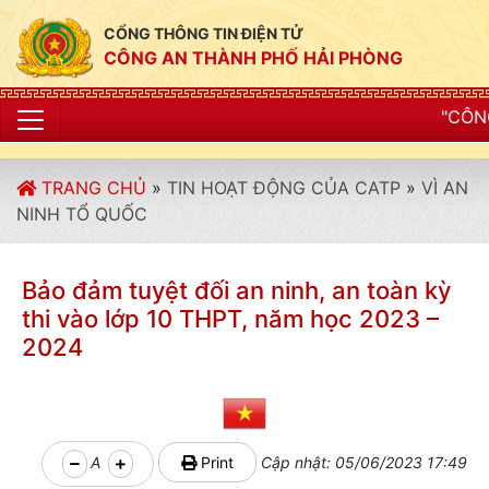
CỔNG THÔNG TIN ĐIỆN TỬ
CÔNG AN THÀNH PHỐ HẢI PHÒNG
"CÔNG AN THÀNH PHỐ H
TRANG CHỦ
»
TIN HOẠT ĐỘNG CỦA CATP
»
VÌ AN
NINH TỔ QUỐC
Bảo đảm tuyệt đối an ninh, an toàn kỳ
thi vào lớp 10 THPT, năm học 2023 –
2024
A
Print
Cập nhật: 05/06/2023 17:49