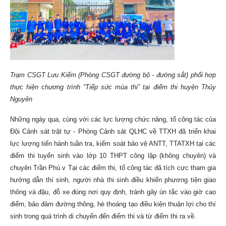
Trạm CSGT Lưu Kiếm (Phòng CSGT đường bộ - đường sắt) phối hợp
thực hiện chương trình “Tiếp sức mùa thi” tại điểm thi huyện Thủy
Nguyên
Những ngày qua, cùng với các lực lượng chức năng, tổ công tác của
Đội Cảnh sát trật tự - Phòng Cảnh sát QLHC về TTXH đã triển khai
lực lượng tiến hành tuần tra, kiểm soát bảo vệ ANTT, TTATXH tại các
điểm thi tuyển sinh vào lớp 10 THPT công lập (không chuyên) và
chuyên Trần Phú.v
Tại các điểm thi, tổ công tác đã tích cực tham gia
hướng dẫn thí sinh, người nhà thi sinh điều khiển phương tiện giao
thông và đậu, đỗ xe đúng nơi quy định, tránh gây ùn tắc vào giờ cao
điểm, bảo đảm đường thông, hè thoáng tạo điều kiện thuận lợi cho thí
sinh trong quá trình di chuyển đến điểm thi và từ điểm thi ra về.