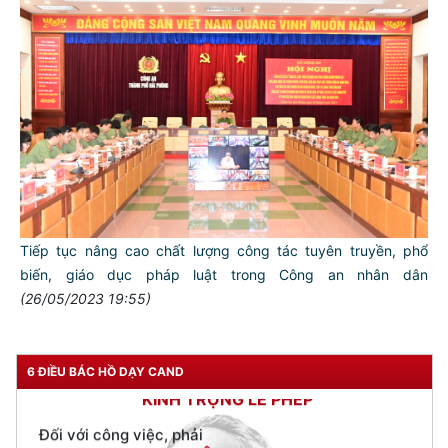
TƯ CÁCH
NGƯỜI CÔNG AN CÁCH MỆNH LÀ:
Đối với tự mình, phải
CẦN, KIỆM, LIÊM, CHÍNH
Đối với đồng sự, phải
THÂN ÁI GIÚP ĐỠ
Đối với chính phủ, phải
Tiếp tục nâng cao chất lượng công tác tuyên truyền, phổ
TUYỆT ĐỐI TRUNG THÀNH
biến, giáo dục pháp luật trong Công an nhân dân
(26/05/2023 19:55)
Đối với nhân dân, phải
KÍNH TRỌNG LỄ PHÉP
Đối với công việc, phải
6 ĐIỀU BÁC HỒ DẠY CAND
TẬN TỤY
Đối với địch, phải
CƯƠNG QUYẾT, KHÔN KHÉO