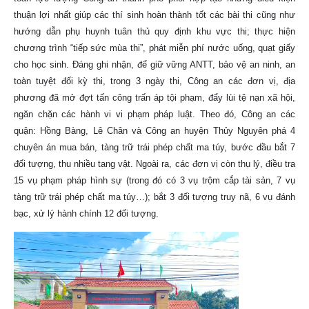
thuận lợi nhất giúp các thí sinh hoàn thành tốt các bài thi cũng như
hướng dẫn phụ huynh tuân thủ quy định khu vực thi; thực hiện
chương trình “tiếp sức mùa thi”, phát miễn phí nước uống, quạt giấy
cho học sinh.
Đáng ghi nhận, để giữ vững ANTT, bảo vệ an ninh, an
toàn tuyệt đối kỳ thi, trong 3 ngày thi, Công an các đơn vị, địa
phương đã mở đợt tấn công trấn áp tội phạm, đẩy lùi tệ nạn xã hội,
ngăn chặn các hành vi vi phạm pháp luật.
Theo đó, Công an các
quận: Hồng Bàng, Lê Chân và Công an huyện Thủy Nguyên phá 4
chuyên án mua bán, tàng trữ trái phép chất ma túy, bước đầu bắt 7
đối tượng, thu nhiều tang vật. Ngoài ra, các đơn vị còn thụ lý, điều tra
15 vụ phạm pháp hình sự (trong đó có 3 vụ trộm cắp tài sản, 7 vụ
tàng trữ trái phép chất ma túy…); bắt 3 đối tượng truy nã, 6 vụ đánh
bạc, xử lý hành chính 12 đối tượng.