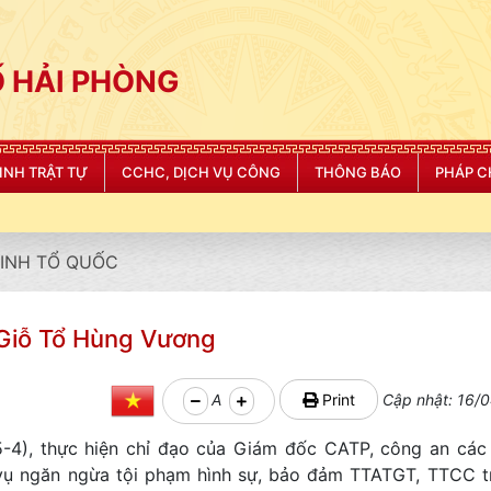
 HẢI PHÒNG
NINH TRẬT TỰ
CCHC, DỊCH VỤ CÔNG
THÔNG BÁO
PHÁP C
NINH TỔ QUỐC
lễ Giỗ Tổ Hùng Vương
A
Print
Cập nhật: 16/0
5-4), thực hiện chỉ đạo của Giám đốc CATP, công an các 
 vụ ngăn ngừa tội phạm hình sự, bảo đảm TTATGT, TTCC t