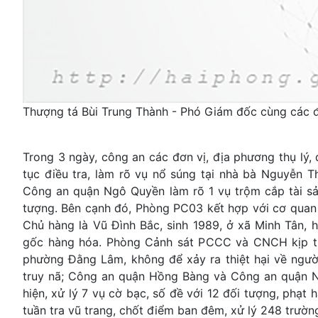
Thượng tá Bùi Trung Thành - Phó Giám đốc cùng các đ
Trong 3 ngày, công an các đơn vị, địa phương thụ lý,
tục điều tra, làm rõ vụ nổ súng tại nhà bà Nguyễn
Công an quận Ngô Quyền làm rõ 1 vụ trộm cắp tài sản,
tượng. Bên cạnh đó, Phòng PC03 kết hợp với cơ quan 
Chủ hàng là Vũ Đình Bắc, sinh 1989, ở xã Minh Tân,
gốc hàng hóa. Phòng Cảnh sát PCCC và CNCH kịp t
phường Đằng Lâm, không để xảy ra thiệt hại về người
truy nã; Công an quận Hồng Bàng và Công an quận Ng
hiện, xử lý 7 vụ cờ bạc, số đề với 12 đối tượng, phạt 
tuần tra vũ trang, chốt điểm ban đêm, xử lý 248 trườ