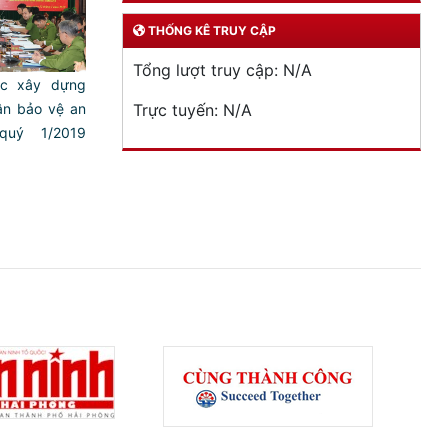
THỐNG KÊ TRUY CẬP
Tổng lượt truy cập:
N/A
́c xây dựng
ân bảo vệ an
Trực tuyến:
N/A
quý 1/2019
)