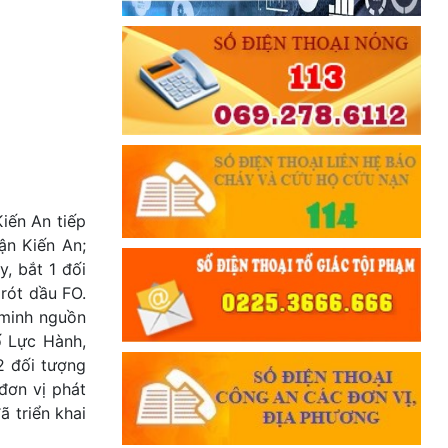
iến An tiếp
ận Kiến An;
, bắt 1 đối
rót dầu FO.
 minh nguồn
ố Lực Hành,
2 đối tượng
đơn vị phát
ã triển khai