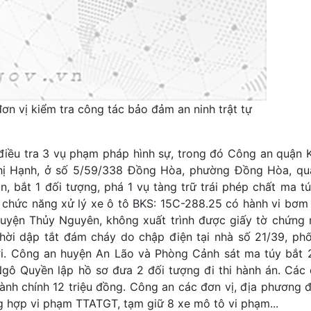
ơn vị kiểm tra công tác bảo đảm an ninh trật tự
 điều tra 3 vụ phạm pháp hình sự, trong đó Công an quận K
 Thị Hạnh, ở số 5/59/338 Đồng Hòa, phường Đồng Hòa, qu
 bắt 1 đối tượng, phá 1 vụ tàng trữ trái phép chất ma túy
chức năng xử lý xe ô tô BKS: 15C-288.25 có hành vi bơm 
 huyện Thủy Nguyên, không xuất trình được giấy tờ chứng
hời dập tắt đám cháy do chập điện tại nhà số 21/39, ph
. Công an huyện An Lão và Phòng Cảnh sát ma túy bắt 
ô Quyền lập hồ sơ đưa 2 đối tượng đi thi hành án. Các 
hành chính 12 triệu đồng. Công an các đơn vị, địa phương đ
ng hợp vi phạm TTATGT, tạm giữ 8 xe mô tô vi phạm...