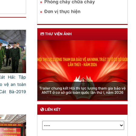
Phòng cháy chữa cháy
Đơn vị thực hiện
THƯ VIỆN ẢNH
át Hải: Tập
Phòng Quản lý xuất nhập cảnh: Hướng dẫn những
o vệ an toàn
 lượng tham gia bảo vệ
quy định mới trong lĩnh vực xuất cảnh, nhập cảnh
Cát Bà-2019
 lần thứ I, năm 2026
của công dân việt nam từ ngày 01/7/2026
)
LIÊN KẾT