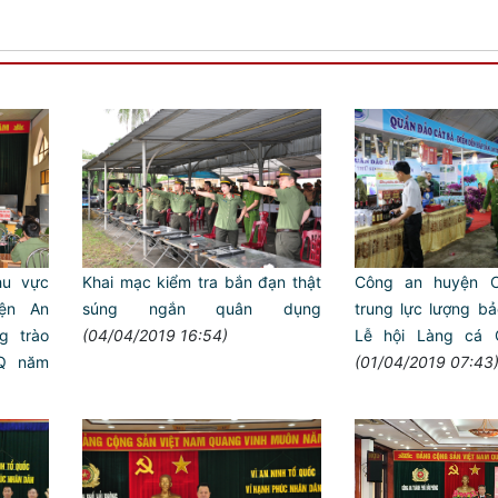
hu vực
Khai mạc kiểm tra bắn đạn thật
Công an huyện C
ện An
súng ngắn quân dụng
trung lực lượng bả
Trailer chung kết Hội thi lực
g trào
(04/04/2019 16:54)
Lễ hội Làng cá 
ANTT ở cơ sở giỏi toàn quốc
TQ năm
(01/04/2019 07:43