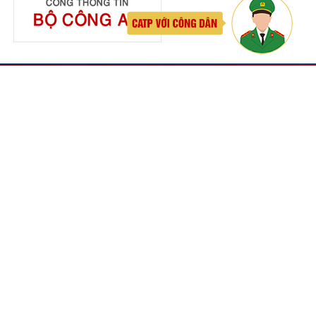
LIÊN HỆ
Công an thành phố Hải Phòng
Địa chỉ: Số 2 Lê Đại Hành, phường Hồng Bàng, tp Hải
Phòng
0225.3842298
conganthanhpho@haiphong.gov.vn
congan.haiphong.gov.vn
fb.com/CongthongtindientuConganHaiPhong