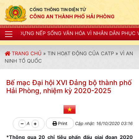
CỔNG THÔNG TIN ĐIỆN TỬ
CÔNG AN THÀNH PHỐ HẢI PHÒNG
ẾP SỐNG VĂN HÓA VÌ NHÂN DÂN PHỤC VỤ"
TRANG CHỦ
»
TIN HOẠT ĐỘNG CỦA CATP
»
VÌ AN
NINH TỔ QUỐC
Bế mạc Đại hội XVI Đảng bộ thành phố
Hải Phòng, nhiệm kỳ 2020-2025
A
Print
Cập nhật: 16/10/2020 03:16
*Thông qua 20 chỉ tiêu phấn đấu giai đoạn 2020