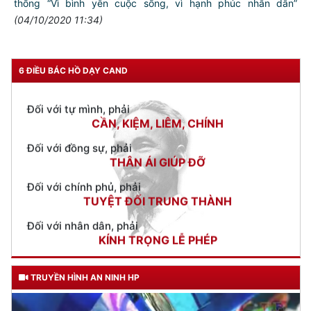
thống “Vì bình yên cuộc sống, vì hạnh phúc nhân dân”
TƯ CÁCH
(04/10/2020 11:34)
NGƯỜI CÔNG AN CÁCH MỆNH LÀ:
Đối với tự mình, phải
6 ĐIỀU BÁC HỒ DẠY CAND
CẦN, KIỆM, LIÊM, CHÍNH
Đối với đồng sự, phải
THÂN ÁI GIÚP ĐỠ
Đối với chính phủ, phải
TUYỆT ĐỐI TRUNG THÀNH
Đối với nhân dân, phải
KÍNH TRỌNG LỄ PHÉP
Đối với công việc, phải
TẬN TỤY
Đối với địch, phải
CƯƠNG QUYẾT, KHÔN KHÉO
TRUYỀN HÌNH AN NINH HP
Trích thư Chủ tịch Hồ Chí Minh
gửi Công an Khu XII,