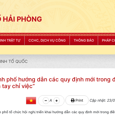
 HẢI PHÒNG
NINH TRẬT TỰ
CCHC, DỊCH VỤ CÔNG
THÔNG BÁO
PHÁP C
"
NINH TỔ QUỐC
h phố hướng dẫn các quy định mới trong đi
 tay chỉ việc”
A
Print
Cập nhật: 23/0
hố tổ chức hội nghị triển khai hướng dẫn các quy định mới trong điều 