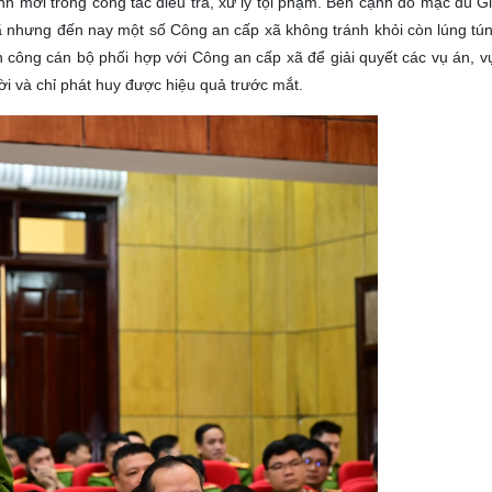
nh mới trong công tác điều tra, xử lý tội phạm. Bên cạnh đó mặc dù 
 nhưng đến nay một số Công an cấp xã không tránh khỏi còn lúng túng
ông cán bộ phối hợp với Công an cấp xã để giải quyết các vụ án, vụ
hời và chỉ phát huy được hiệu quả trước mắt.