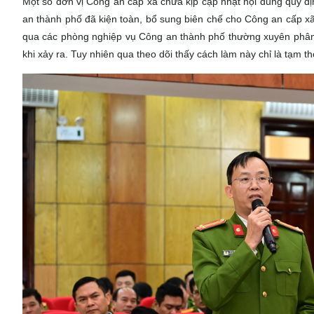
Một số đơn vị Công an cấp xã chưa kịp cập nhật nội dung quy đị
an thành phố đã kiện toàn, bổ sung biên chế cho Công an cấp xã
qua các phòng nghiệp vụ Công an thành phố thường xuyên phân c
khi xảy ra. Tuy nhiên qua theo dõi thấy cách làm này chỉ là tạm t