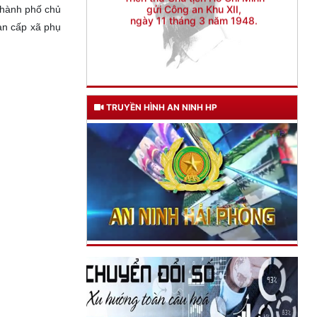
thành phố chủ
an cấp xã phụ
TRUYỀN HÌNH AN NINH HP