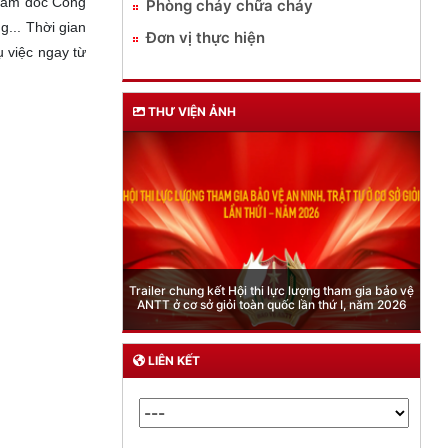
Giám đốc Công
Phòng cháy chữa cháy
... Thời gian
Đơn vị thực hiện
 việc ngay từ
THƯ VIỆN ẢNH
Phòng Quản lý xuất nhập cảnh: Hướng dẫn những
quy định mới trong lĩnh vực xuất cảnh, nhập cảnh
của công dân việt nam từ ngày 01/7/2026
LIÊN KẾT