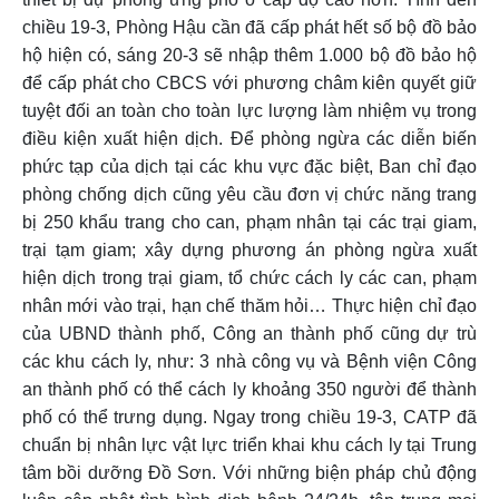
chiều 19-3, Phòng Hậu cần đã cấp phát hết số bộ đồ bảo
hộ hiện có, sáng 20-3 sẽ nhập thêm 1.000 bộ đồ bảo hộ
để cấp phát cho CBCS với phương châm kiên quyết giữ
tuyệt đối an toàn cho toàn lực lượng làm nhiệm vụ trong
điều kiện xuất hiện dịch. Để phòng ngừa các diễn biến
phức tạp của dịch tại các khu vực đặc biệt, Ban chỉ đạo
phòng chống dịch cũng yêu cầu đơn vị chức năng trang
bị 250 khẩu trang cho can, phạm nhân tại các trại giam,
trại tạm giam; xây dựng phương án phòng ngừa xuất
hiện dịch trong trại giam, tổ chức cách ly các can, phạm
nhân mới vào trại, hạn chế thăm hỏi… Thực hiện chỉ đạo
của UBND thành phố, Công an thành phố cũng dự trù
các khu cách ly, như: 3 nhà công vụ và Bệnh viện Công
an thành phố có thể cách ly khoảng 350 người để thành
phố có thể trưng dụng. Ngay trong chiều 19-3, CATP đã
chuẩn bị nhân lực vật lực triển khai khu cách ly tại Trung
tâm bồi dưỡng Đồ Sơn. Với những biện pháp chủ động