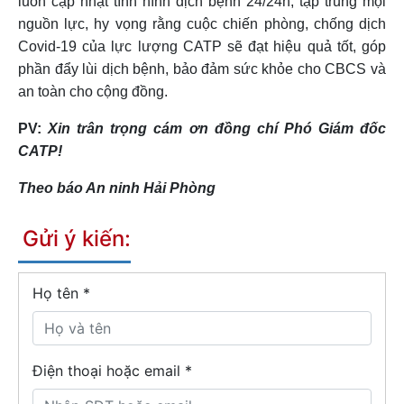
luôn cập nhật tình hình dịch bệnh 24/24h, tập trung mọi
nguồn lực, hy vọng rằng cuộc chiến phòng, chống dịch
Covid-19 của lực lượng CATP sẽ đạt hiệu quả tốt, góp
phần đẩy lùi dịch bệnh, bảo đảm sức khỏe cho CBCS và
an toàn cho cộng đồng.
PV:
Xin trân trọng cám ơn đồng chí Phó Giám đốc
CATP!
Theo báo An ninh Hải Phòng
Gửi ý kiến:
Họ tên
*
Điện thoại hoặc email *