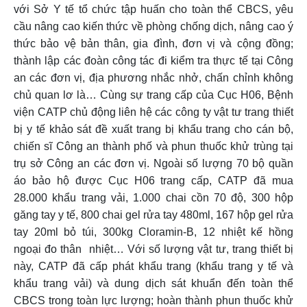
với Sở Y tế tổ chức tập huấn cho toàn thể CBCS, yêu
cầu nâng cao kiến thức về phòng chống dịch, nâng cao ý
thức bảo vệ bản thân, gia đình, đơn vị và cộng đồng;
thành lập các đoàn công tác đi kiểm tra thực tế tại Công
an các đơn vị, địa phương nhắc nhở, chấn chỉnh không
chủ quan lơ là… Cùng sự trang cấp của Cục H06, Bệnh
viện CATP chủ động liên hệ các công ty vật tư trang thiết
bị y tế khảo sát đề xuất trang bị khẩu trang cho cán bộ,
chiến sĩ Công an thành phố và phun thuốc khử trùng tại
trụ sở Công an các đơn vị. Ngoài số lượng 70 bộ quần
áo bảo hộ được Cục H06 trang cấp, CATP đã mua
28.000 khẩu trang vải, 1.000 chai cồn 70 độ, 300 hộp
găng tay y tế, 800 chai gel rửa tay 480ml, 167 hộp gel rửa
tay 20ml bỏ túi, 300kg Cloramin-B, 12 nhiệt kế hồng
ngoại đo thân nhiệt… Với số lượng vật tư, trang thiết bị
này, CATP đã cấp phát khẩu trang (khẩu trang y tế và
khẩu trang vải) và dung dịch sát khuẩn đến toàn thể
CBCS trong toàn lực lượng; hoàn thành phun thuốc khử