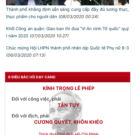
NGƯỜI CÔNG AN CÁCH MỆNH LÀ:
Thành phố khẳng định sẵn sàng cung cấp đầy đủ lương thực,
Đối với tự mình, phải
thực phẩm cho người dân
(08/03/2020 00:24)
CẦN, KIỆM, LIÊM, CHÍNH
Khối Công an quận: Giao ban thi đua “Vì An ninh Tổ quốc” quý
Đối với đồng sự, phải
I năm 2020
(07/03/2020 10:27)
THÂN ÁI GIÚP ĐỠ
Chúc mừng Hội LHPN thành phố nhân dịp Quốc tế Phụ nữ 8-3
Đối với chính phủ, phải
TUYỆT ĐỐI TRUNG THÀNH
(06/03/2020 07:13)
Đối với nhân dân, phải
KÍNH TRỌNG LỄ PHÉP
6 ĐIỀU BÁC HỒ DẠY CAND
Đối với công việc, phải
TẬN TỤY
Đối với địch, phải
CƯƠNG QUYẾT, KHÔN KHÉO
Trích thư Chủ tịch Hồ Chí Minh
gửi Công an Khu XII,
ngày 11 tháng 3 năm 1948.