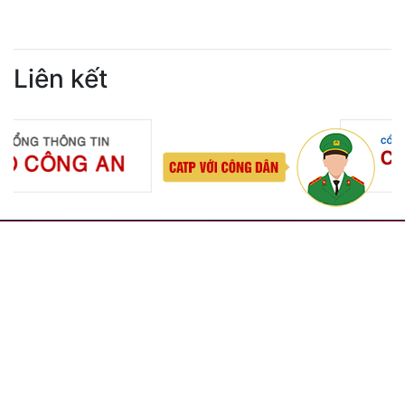
Liên kết
LIÊN HỆ
Công an thành phố Hải Phòng
Địa chỉ: Số 2 Lê Đại Hành, phường Hồng Bàng, tp Hải
Phòng