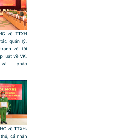
HC về TTXH
tác quản lý,
ranh với tội
 luật về VK,
và pháo
LHC về TTXH:
thể, cá nhân