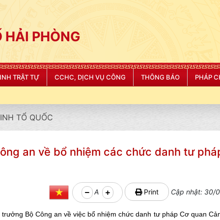
 HẢI PHÒNG
NINH TRẬT TỰ
CCHC, DỊCH VỤ CÔNG
THÔNG BÁO
PHÁP C
NINH TỔ QUỐC
Công an về bổ nhiệm các chức danh tư phá
A
Print
Cập nhật: 30/0
 trưởng Bộ Công an về việc bổ nhiệm chức danh tư pháp Cơ quan Cảnh