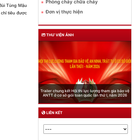
Phòng cháy chữa cháy
Bùi Tùng Mậu
Đơn vị thực hiện
 chỉ tiêu được
THƯ VIỆN ẢNH
Phòng Quản lý xuất nhập cảnh: Hướng dẫn những
quy định mới trong lĩnh vực xuất cảnh, nhập cảnh
của công dân việt nam từ ngày 01/7/2026
LIÊN KẾT