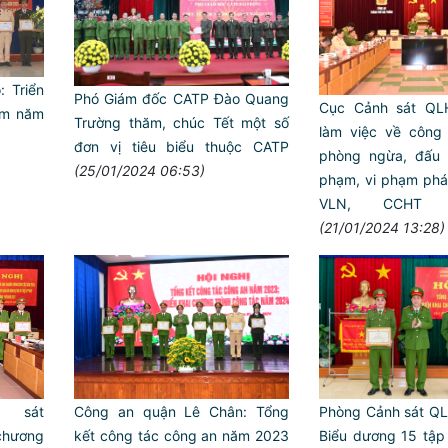
 Triển
Phó Giám đốc CATP Đào Quang
Cục Cảnh sát QL
âm năm
Trường thăm, chúc Tết một số
làm việc về công 
đơn vị tiêu biểu thuộc CATP
phòng ngừa, đấu t
(25/01/2024 06:53)
phạm, vi phạm pháp
VLN, CCHT 
(21/01/2024 13:28)
Công an quận Lê Chân: Tổng
Phòng Cảnh sát Q
 sát
kết công tác công an năm 2023
Biểu dương 15 tập 
chương