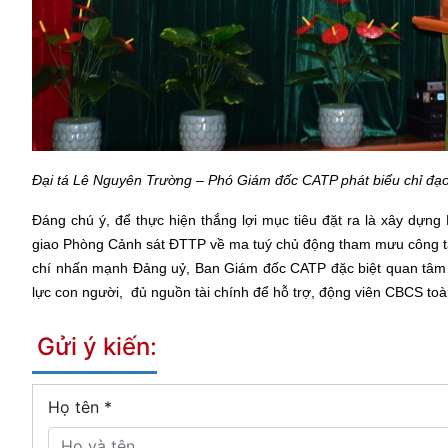
Đại tá Lê Nguyên Trường – Phó Giám đốc CATP phát biểu chỉ đạo 
Đáng chú ý, để thực hiện thắng lợi mục tiêu đặt ra là xây dự
giao Phòng Cảnh sát ĐTTP về ma tuý chủ động tham mưu công t
chí nhấn mạnh Đảng uỷ, Ban Giám đốc CATP đặc biệt quan tâm 
lực con người, đủ nguồn tài chính để hỗ trợ, động viên CBCS toà
Gửi ý kiến:
Họ tên
*