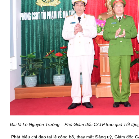
Đại tá Lê Nguyên Trường – Phó Giám đốc CATP trao quà Tết tặn
Phát biểu chỉ đạo tại lễ công bố, thay mặt Đảng uỷ, Giám đố