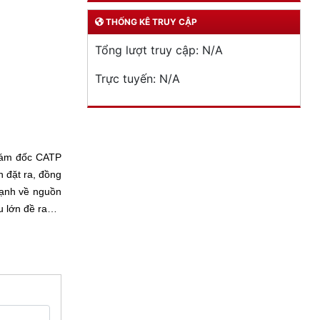
THỐNG KÊ TRUY CẬP
Tổng lượt truy cập:
N/A
Trực tuyến:
N/A
Giám đốc CATP
n đặt ra, đồng
mạnh về nguồn
êu lớn đề ra…