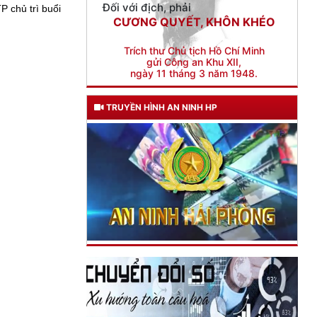
ngày 11 tháng 3 năm 1948.
 chủ trì buổi
TRUYỀN HÌNH AN NINH HP