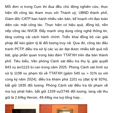
Mỗi đơn vị trong Cụm thi đua đều chủ động nghiên cứu, thực
hiện tốt công tác tham mưu với Thành uỷ, UBND thành phố,
Giám đốc CATP ban hành nhiều văn bản, kế hoạch chỉ đạo toàn
diện các mặt công tác. Thực hiện có hiệu quả, đồng bộ, nền
nếp công tác NVCB. Đẩy mạnh ứng dụng công nghệ thông tin,
tăng cường cải cách hành chính. Triển khai đồng bộ các giải
pháp để kéo giảm tỷ lệ đối tượng truy nã. Qua đó, công tác đấu
tranh PCTP, điều tra xử lý các vụ án đạt được nhiều kết quả nổi
bật, góp phần quan trọng bảo đảm TTATXH trên địa bàn thành
phố. Tiêu biểu, Văn phòng Cảnh sát điều tra thụ lý, giải quyết
843 vụ án/1115 bị can trong năm 2025. Phòng Cảnh sát hình sự
xử lý 1198 vụ phạm tội về TTATXH (giảm 540 vụ = 31% so với
cùng kỳ năm 2024), điều tra khám phá 1101 vụ (đạt tỷ lệ 92%),
bắt giữ 1835 đối tượng. Phòng Cảnh sát điều tra tội phạm về
ma tuý phát hiện, bắt giữ 1339 vụ/2746 đối tượng; tang vật thu
giữ là 2,64kg Heroin, 49,44kg ma tuý tổng hợp…