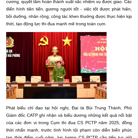
cương, quyết tâm hoàn thành xuất sắc nhiệm vụ được giao. Các
điển hình tiên tiến, gương người tốt - việc tốt được phát hiện,
bồi dưỡng, nhân rộng; công tác khen thưởng được thực hiện kịp
thời, tạo động lực thi đua mạnh mẽ trong toàn cụm.
Phát biểu chỉ đạo tại hội nghị, Đại tá Bùi Trung Thành, Phó
Giám đốc CATP ghi nhận và biểu dương những kết quả nổi bật
của các đơn vị trong Cụm thi đua CS PCTP năm 2025; đồng
thời nhấn mạnh, trước tình hình tội phạm còn diễn biến phức
tạp thời điểm cuối năm, lực lượng CS PCTP cần tiếp tục giữ