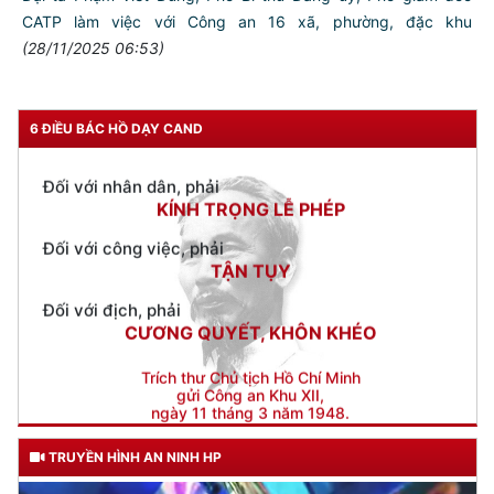
Tăng cường điều tra, xử lý tội phạm về tham nhũng, kinh tế,
buôn lậu và môi trường thời điểm cuối năm
(28/11/2025 07:17)
TƯ CÁCH
NGƯỜI CÔNG AN CÁCH MỆNH LÀ: