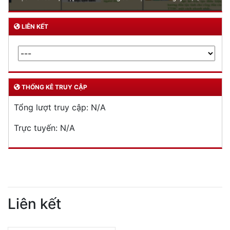
đường bộ
Cấp thẻ Căn cước công dân
Quản lý ngành nghề kinh doanh có điều kiện
Đăng ký, quản lý con dấu
Quản lý xuất nhập cảnh
Phòng cháy chữa cháy
Đơn vị thực hiện
THƯ VIỆN ẢNH