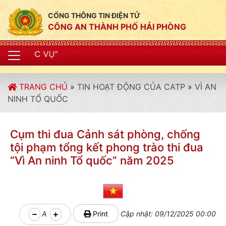
CỔNG THÔNG TIN ĐIỆN TỬ
CÔNG AN THÀNH PHỐ HẢI PHÒNG
"CÔNG AN THÀNH
TRANG CHỦ
»
TIN HOẠT ĐỘNG CỦA CATP
»
VÌ AN
NINH TỔ QUỐC
Cụm thi đua Cảnh sát phòng, chống
tội phạm tổng kết phong trào thi đua
“Vì An ninh Tổ quốc” năm 2025
A
Print
Cập nhật: 09/12/2025 00:00