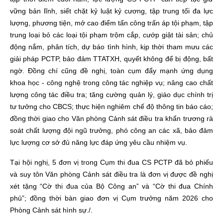
vững bản lĩnh, siết chặt kỷ luật kỷ cương, tập trung tối đa lực
lượng, phương tiện, mở cao điểm tấn công trấn áp tội phạm, tập
trung loại bỏ các loại tội phạm trộm cắp, cướp giật tài sản; chủ
động nắm, phân tích, dự báo tình hình, kịp thời tham mưu các
giải pháp PCTP, bảo đảm TTATXH, quyết không để bị động, bất
ngờ. Đồng chí cũng đề nghị, toàn cụm đẩy mạnh ứng dụng
khoa học - công nghệ trong công tác nghiệp vụ; nâng cao chất
lượng công tác điều tra; tăng cường quản lý, giáo dục chính trị
tư tưởng cho CBCS; thực hiện nghiêm chế độ thông tin báo cáo;
đồng thời giao cho Văn phòng Cảnh sát điều tra khẩn trương rà
soát chất lượng đội ngũ trưởng, phó công an các xã, bảo đảm
lực lượng cơ sở đủ năng lực đáp ứng yêu cầu nhiệm vụ.
Tại hội nghị, 5 đơn vị trong Cụm thi đua CS PCTP đã bỏ phiếu
và suy tôn Văn phòng Cảnh sát điều tra là đơn vị được đề nghị
xét tặng “Cờ thi đua của Bộ Công an” và “Cờ thi đua Chính
phủ”; đồng thời bàn giao đơn vị Cụm trưởng năm 2026 cho
Phòng Cảnh sát hình sự./.