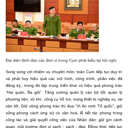
Đại diện lãnh đạo các đơn vị trong Cụm phát biểu tại hội nghị
Song song với nhiệm vụ chuyên môn, toàn Cụm tiếp tục duy trì
và phát huy hiệu quả các mô hình, công trình, phần việc đã
đăng ký,; trong đó tập trung triển khai có hiệu quả phong trào
“Hai quản, Ba giữ”. Tăng cường quản lý cán bộ tốt; quản lý
phương tiện, vũ khí, công cụ hỗ trợ, trang thiết bị nghiệp vụ, tài
sản tốt. Giữ vững phong trào thi đua “Vì An ninh Tổ quốc”; giữ
vững phong cách ứng xử có văn hoá, lễ tiết tác phong trong
công tác và giải quyết công việc của Nhân dân; giữ gìn cảnh
quan, môi trường đơn vị xanh - sạch - đẹp. Đồng thời, tiếp tục