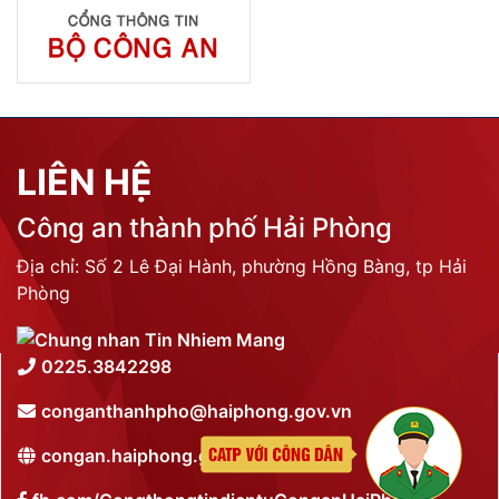
Phòng Quản lý xuất nhập cảnh: Hướng dẫn những quy định mới trong lĩnh
vực xuất cảnh, nhập cảnh của công dân việt nam từ ngày 01/7/2026
LIÊN KẾT
THỐNG KÊ TRUY CẬP
Tổng lượt truy cập:
N/A
Trực tuyến:
N/A