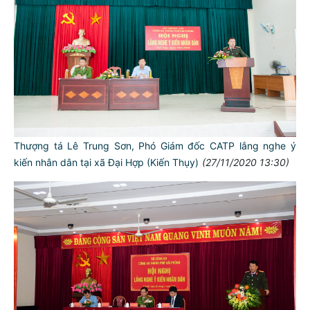
Thượng tá Lê Trung Sơn, Phó Giám đốc CATP lắng nghe ý
kiến nhân dân tại xã Đại Hợp (Kiến Thụy)
(27/11/2020 13:30)
TƯ CÁCH
NGƯỜI CÔNG AN CÁCH MỆNH LÀ:
Đối với tự mình, phải
CẦN, KIỆM, LIÊM, CHÍNH
Đối với đồng sự, phải