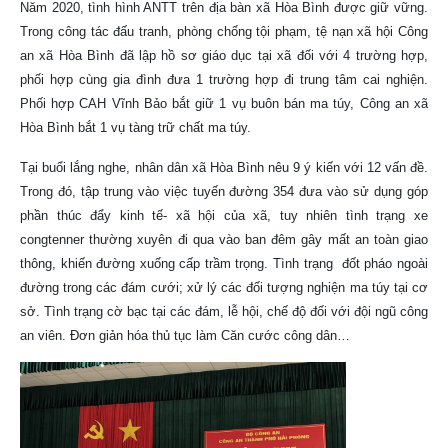
Năm 2020, tình hình ANTT trên địa bàn xã Hòa Bình được giữ vững.
Trong công tác đấu tranh, phòng chống tội phạm, tệ nạn xã hội Công
an xã Hòa Bình đã lập hồ sơ giáo dục tại xã đối với 4 trường hợp,
phối hợp cùng gia đình đưa 1 trường hợp đi trung tâm cai nghiện.
Phối hợp CAH Vĩnh Bảo bắt giữ 1 vụ buôn bán ma túy, Công an xã
Hòa Bình bắt 1 vụ tàng trữ chất ma túy.
Tại buổi lắng nghe, nhân dân xã Hòa Bình nêu 9 ý kiến với 12 vấn đề.
Trong đó, tập trung vào việc tuyến đường 354 đưa vào sử dụng góp
phần thúc đẩy kinh tế- xã hội của xã, tuy nhiên tình trạng xe
congtenner thường xuyên đi qua vào ban đêm gây mất an toàn giao
thông, khiến đường xuống cấp trầm trọng. Tình trạng đốt pháo ngoài
đường trong các đám cưới; xử lý các đối tượng nghiện ma túy tại cơ
sở. Tình trạng cờ bạc tại các đám, lễ hội, chế độ đối với đội ngũ công
an viên. Đơn giản hóa thủ tục làm Căn cước công dân…