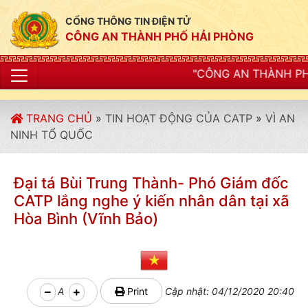
CỔNG THÔNG TIN ĐIỆN TỬ
CÔNG AN THÀNH PHỐ HẢI PHÒNG
"CÔNG AN THÀNH PHỐ HẢI PHÒNG SIẾT 
TRANG CHỦ
»
TIN HOẠT ĐỘNG CỦA CATP
»
VÌ AN
NINH TỔ QUỐC
Đại tá Bùi Trung Thành- Phó Giám đốc
CATP lắng nghe ý kiến nhân dân tại xã
Hòa Bình (Vĩnh Bảo)
A
Print
Cập nhật: 04/12/2020 20:40