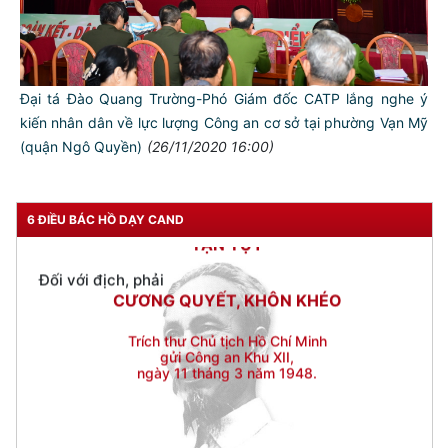
THÂN ÁI GIÚP ĐỠ
Đối với chính phủ, phải
TUYỆT ĐỐI TRUNG THÀNH
Đối với nhân dân, phải
Đại tá Đào Quang Trường-Phó Giám đốc CATP lắng nghe ý
KÍNH TRỌNG LỄ PHÉP
kiến nhân dân về lực lượng Công an cơ sở tại phường Vạn Mỹ
(quận Ngô Quyền)
(26/11/2020 16:00)
Đối với công việc, phải
TẬN TỤY
Đối với địch, phải
6 ĐIỀU BÁC HỒ DẠY CAND
CƯƠNG QUYẾT, KHÔN KHÉO
Trích thư Chủ tịch Hồ Chí Minh
gửi Công an Khu XII,
ngày 11 tháng 3 năm 1948.