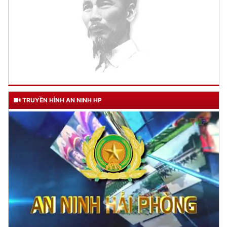
TRUYỀN HÌNH AN NINH HP
TƯ CÁCH
NGƯỜI CÔNG AN CÁCH MỆNH LÀ:
Đối với tự mình, phải