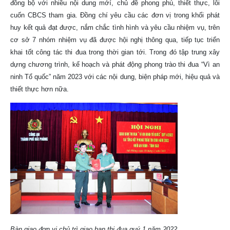
đồng bộ với nhiều nội dung mớí, chủ đề phong phú, thiết thực, lôi
cuốn CBCS tham gia. Đồng chí yêu cầu các đơn vị trong khối phát
huy kết quả đạt được, nắm chắc tình hình và yêu cầu nhiệm vụ, trên
cơ sở 7 nhóm nhiệm vụ đã được hội nghị thông qua, tiếp tục triển
khai tốt công tác thi đua trong thời gian tới. Trong đó tập trung xây
dựng chương trình, kế hoạch và phát động phong trào thi đua “Vì an
ninh Tổ quốc” năm 2023 với các nội dung, biện pháp mới, hiệu quả và
thiết thực hơn nữa.
Bàn giao đơn vị chủ trì giao ban thi đua quý 1 năm 2022