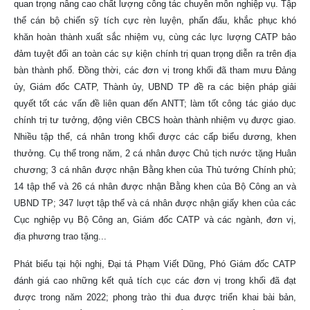
quan trọng nâng cao chất lượng công tác chuyên môn nghiệp vụ. Tập
thể cán bộ chiến sỹ tích cực rèn luyện, phấn đấu, khắc phục khó
khăn hoàn thành xuất sắc nhiệm vụ, cùng các lực lượng CATP bảo
đảm tuyệt đối an toàn các sự kiện chính trị quan trọng diễn ra trên địa
bàn thành phố. Đồng thời, các đơn vị trong khối đã tham mưu Đảng
ủy, Giám đốc CATP, Thành ủy, UBND TP đề ra các biện pháp giải
quyết tốt các vấn đề liên quan đến ANTT; làm tốt công tác giáo dục
chính trị tư tưởng, động viên CBCS hoàn thành nhiệm vụ được giao.
Nhiều tập thể, cá nhân trong khối được các cấp biểu dương, khen
thưởng. Cụ thể trong năm, 2 cá nhân được Chủ tịch nước tặng Huân
chương; 3 cá nhân được nhận Bằng khen của Thủ tướng Chính phủ;
14 tập thể và 26 cá nhân được nhận Bằng khen của Bộ Công an và
UBND TP; 347 lượt tập thể và cá nhân được nhận giấy khen của các
Cục nghiệp vụ Bộ Công an, Giám đốc CATP và các ngành, đơn vị,
địa phương trao tặng...
Phát biểu tại hội nghị, Đại tá Phạm Viết Dũng, Phó Giám đốc CATP
đánh giá cao những kết quả tích cục các đơn vị trong khối đã đạt
được trong năm 2022; phong trào thi đua được triển khai bài bản,