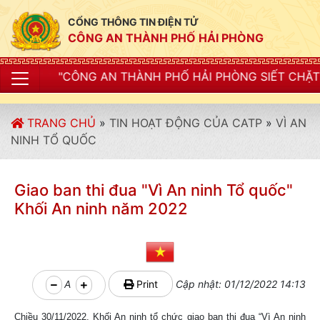
CỔNG THÔNG TIN ĐIỆN TỬ
CÔNG AN THÀNH PHỐ HẢI PHÒNG
G AN THÀNH PHỐ HẢI PHÒNG SIẾT CHẶT KỶ LUẬT, KỶ C
TRANG CHỦ
»
TIN HOẠT ĐỘNG CỦA CATP
»
VÌ AN
NINH TỔ QUỐC
Giao ban thi đua "Vì An ninh Tổ quốc"
Khối An ninh năm 2022
A
Print
Cập nhật: 01/12/2022 14:13
Chiều 30/11/2022, Khối An ninh tổ chức giao ban thi đua “Vì An ninh