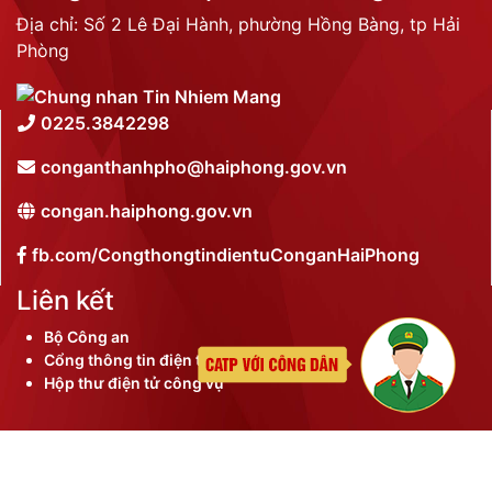
Địa chỉ: Số 2 Lê Đại Hành, phường Hồng Bàng, tp Hải
Phòng
0225.3842298
conganthanhpho@haiphong.gov.vn
congan.haiphong.gov.vn
fb.com/CongthongtindientuConganHaiPhong
Liên kết
Bộ Công an
Cổng thông tin điện tử thành phố
Hộp thư điện tử công vụ
©
2026 Bản quyền nội dung thuộc Công an thành phố