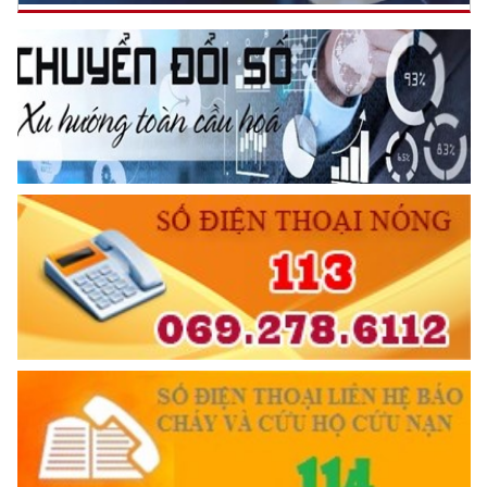
CẦN, KIỆM, LIÊM, CHÍNH
Đối với đồng sự, phải
THÂN ÁI GIÚP ĐỠ
Đối với chính phủ, phải
TUYỆT ĐỐI TRUNG THÀNH
Đối với nhân dân, phải
KÍNH TRỌNG LỄ PHÉP
Đối với công việc, phải
TẬN TỤY
Đối với địch, phải
CƯƠNG QUYẾT, KHÔN KHÉO
Trích thư Chủ tịch Hồ Chí Minh
gửi Công an Khu XII,
ngày 11 tháng 3 năm 1948.