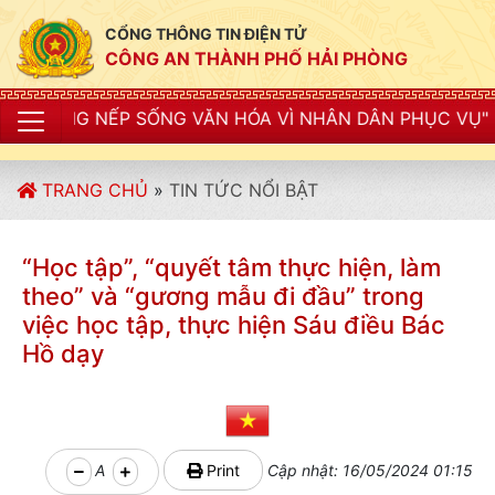
CỔNG THÔNG TIN ĐIỆN TỬ
CÔNG AN THÀNH PHỐ HẢI PHÒNG
P SỐNG VĂN HÓA VÌ NHÂN DÂN PHỤC VỤ"
TRANG CHỦ
»
TIN TỨC NỔI BẬT
“Học tập”, “quyết tâm thực hiện, làm
theo” và “gương mẫu đi đầu” trong
việc học tập, thực hiện Sáu điều Bác
Hồ dạy
A
Print
Cập nhật: 16/05/2024 01:15