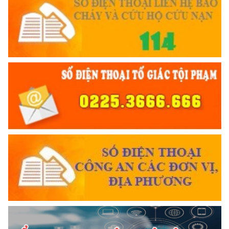
Đối với chính phủ, phải
TUYỆT ĐỐI TRUNG THÀNH
Đối với nhân dân, phải
KÍNH TRỌNG LỄ PHÉP
Đối với công việc, phải
TẬN TỤY
Đối với địch, phải
CƯƠNG QUYẾT, KHÔN KHÉO
TRUYỀN HÌNH AN NINH HP
Trích thư Chủ tịch Hồ Chí Minh
gửi Công an Khu XII,
ngày 11 tháng 3 năm 1948.