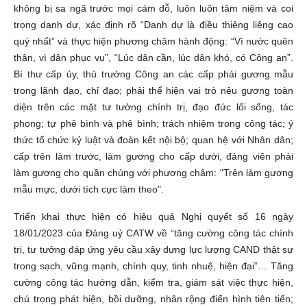
không bị sa ngã trước mọi cám dỗ, luôn luôn tâm niệm và coi
trọng danh dự, xác định rõ “Danh dự là điều thiêng liêng cao
quý nhất” và thực hiện phương châm hành động: “Vì nước quên
thân, vì dân phục vụ”, “Lúc dân cần, lúc dân khó, có Công an”.
Bí thư cấp ủy, thủ trưởng Công an các cấp phải gương mẫu
trong lãnh đạo, chỉ đạo; phải thể hiện vai trò nêu gương toàn
diện trên các mặt tư tưởng chính trị, đạo đức lối sống, tác
phong; tự phê bình và phê bình; trách nhiệm trong công tác; ý
thức tổ chức kỷ luật và đoàn kết nội bộ; quan hệ với Nhân dân;
cấp trên làm trước, làm gương cho cấp dưới, đảng viên phải
làm gương cho quần chúng với phương châm: "Trên làm gương
mẫu mực, dưới tích cực làm theo".
Triển khai thực hiện có hiệu quả Nghị quyết số 16 ngày
18/01/2023 của Đảng uỷ CATW về “tăng cường công tác chính
trị, tư tưởng đáp ứng yêu cầu xây dựng lực lượng CAND thật sự
trong sạch, vững mạnh, chính quy, tinh nhuệ, hiện đại”… Tăng
cường công tác hướng dẫn, kiểm tra, giám sát việc thực hiện,
chú trọng phát hiện, bồi dưỡng, nhân rộng điển hình tiên tiến;