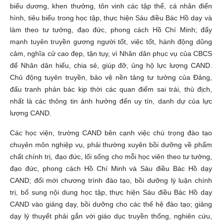
biểu dương, khen thưởng, tôn vinh các tập thể, cá nhân điển
hình, tiêu biểu trong học tập, thực hiện Sáu điều Bác Hồ dạy và
làm theo tư tưởng, đạo đức, phong cách Hồ Chí Minh; đẩy
mạnh tuyên truyền gương người tốt, việc tốt, hành động dũng
cảm, nghĩa cử cao đẹp, tận tụy, vì Nhân dân phục vụ của CBCS
để Nhân dân hiểu, chia sẻ, giúp đỡ, ủng hộ lực lượng CAND.
Chủ động tuyên truyền, bảo vệ nền tảng tư tưởng của Đảng,
đấu tranh phản bác kịp thời các quan điểm sai trái, thù địch,
nhất là các thông tin ảnh hưởng đến uy tín, danh dự của lực
lượng CAND.
Các học viện, trường CAND bên cạnh việc chú trọng đào tạo
chuyên môn nghiệp vụ, phải thường xuyên bồi dưỡng về phẩm
chất chính trị, đạo đức, lối sống cho mỗi học viên theo tư tưởng,
đạo đức, phong cách Hồ Chí Minh và Sáu điều Bác Hồ dạy
CAND; đổi mới chương trình đào tạo, bồi dưỡng lý luận chính
trị, bổ sung nội dung học tập, thực hiện Sáu điều Bác Hồ dạy
CAND vào giảng dạy, bồi dưỡng cho các thế hệ đào tạo; giảng
dạy lý thuyết phải gắn với giáo dục truyền thống, nghiên cứu,