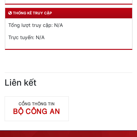
DỊCH VỤ CÔNG
Lĩnh vực quản lý vũ khí, vật liệu nổ, công cụ hỗ trợ
Đăng ký, quản lý cư trú
Đăng ký, quản lý phương tiện giao thông cơ giới
đường bộ
Cấp thẻ Căn cước công dân
Quản lý ngành nghề kinh doanh có điều kiện
Đăng ký, quản lý con dấu
Quản lý xuất nhập cảnh
Phòng cháy chữa cháy
Đơn vị thực hiện
THƯ VIỆN ẢNH