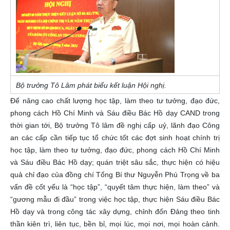
Bộ trưởng Tô Lâm phát biểu kết luận Hội nghị.
Để nâng cao chất lượng học tập, làm theo tư tưởng, đạo đức,
phong cách Hồ Chí Minh và Sáu điều Bác Hồ dạy CAND trong
thời gian tới, Bộ trưởng Tô lâm đề nghị cấp uỷ, lãnh đạo Công
an các cấp cần tiếp tục tổ chức tốt các đợt sinh hoạt chính trị
học tập, làm theo tư tưởng, đạo đức, phong cách Hồ Chí Minh
và Sáu điều Bác Hồ dạy; quán triệt sâu sắc, thực hiện có hiệu
quả chỉ đạo của đồng chí Tổng Bí thư Nguyễn Phú Trọng về ba
vấn đề cốt yếu là “học tập”, “quyết tâm thực hiện, làm theo” và
“gương mẫu đi đầu” trong việc học tập, thực hiện Sáu điều Bác
Hồ dạy và trong công tác xây dựng, chỉnh đốn Đảng theo tinh
thần kiên trì, liên tục, bền bỉ, mọi lúc, mọi nơi, mọi hoàn cảnh.