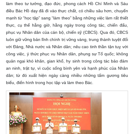
làm theo tư tưởng, đạo đức, phong cách Hồ Chí Minh và Sáu
điều Bác Hồ dạy đã đi vào thực chất, có chiều sâu hơn, chuyển
mạnh từ “học tập” sang “làm theo” bằng những việc làm rất thiết
thực, cụ thể hằng giờ, hằng ngày trong công tác, chiến đấu,
phục vụ Nhân dân của cán bộ, chiến sỹ (CBCS). Qua đó, CBCS
luôn giữ vững bản lĩnh chính trị vững vàng, trung thành tuyệt đối
với Đảng, Nhà nước và Nhân dân; nêu cao tinh thần tận tuỵ với
công việc, ý thức phục vụ Nhân dân, phụng sự Tổ quốc; không
quản ngại khó khăn, gian khổ, hy sinh trong công tác bảo đảm
an ninh, trật tự, vì cuộc sống bình yên và hạnh phúc của Nhân
dân; từ đó xuất hiện ngày càng nhiều những tấm gương tiêu
biểu, điển hình trong học tập và làm theo Bác.