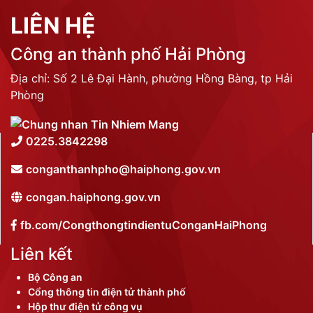
Phòng Quản lý xuất nhập cảnh: Hướng dẫn những quy định mới trong lĩnh
vực xuất cảnh, nhập cảnh của công dân việt nam từ ngày 01/7/2026
LIÊN KẾT
THỐNG KÊ TRUY CẬP