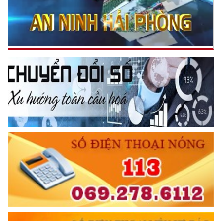
(24/04/2024 19:00)
Chuẩn bị chu đáo các điều kiện phục vụ tổ chức Hội thi
nghiệp vụ chữa cháy và cứu nạn, cứu hộ “Tổ liên gia an toàn
PCCC” thành phố năm 2024
(24/04/2024 16:38)
Biểu dương điển hình tiên tiến trong triển khai, thực hiện mô
hình phong trào toàn dân bảo vệ an ninh Tổ quốc “Cát Hải 5
An”
(22/04/2024 16:46)
Kỷ niệm 78 năm Ngày truyền thống lực lượng Tham mưu
CAND và tập huấn nghiệp vụ công tác Tham mưu
TƯ CÁCH
(17/04/2024 15:19)
NGƯỜI CÔNG AN CÁCH MỆNH LÀ:
Đối với tự mình, phải
6 ĐIỀU BÁC HỒ DẠY CAND
CẦN, KIỆM, LIÊM, CHÍNH
Đối với đồng sự, phải
THÂN ÁI GIÚP ĐỠ