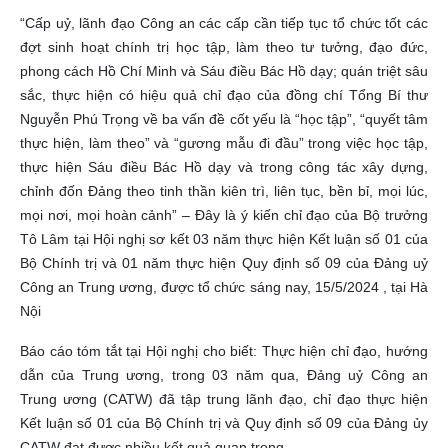
“Cấp uỷ, lãnh đạo Công an các cấp cần tiếp tục tổ chức tốt các
đợt sinh hoạt chính trị học tập, làm theo tư tưởng, đạo đức,
phong cách Hồ Chí Minh và Sáu điều Bác Hồ dạy; quán triệt sâu
sắc, thực hiện có hiệu quả chỉ đạo của đồng chí Tổng Bí thư
Nguyễn Phú Trọng về ba vấn đề cốt yếu là “học tập”, “quyết tâm
thực hiện, làm theo” và “gương mẫu đi đầu” trong việc học tập,
thực hiện Sáu điều Bác Hồ dạy và trong công tác xây dựng,
chỉnh đốn Đảng theo tinh thần kiên trì, liên tục, bền bỉ, mọi lúc,
mọi nơi, mọi hoàn cảnh” – Đây là ý kiến chỉ đạo của Bộ trưởng
Tô Lâm tại Hội nghị sơ kết 03 năm thực hiện Kết luận số 01 của
Bộ Chính trị và 01 năm thực hiện Quy định số 09 của Đảng uỷ
Công an Trung ương, được tổ chức sáng nay, 15/5/2024 , tại Hà
Nội
Báo cáo tóm tắt tại Hội nghị cho biết: Thực hiện chỉ đạo, hướng
dẫn của Trung ương, trong 03 năm qua, Đảng uỷ Công an
Trung ương (CATW) đã tập trung lãnh đạo, chỉ đạo thực hiện
Kết luận số 01 của Bộ Chính trị và Quy định số 09 của Đảng ủy
CATW đạt được nhiều kết quả quan trọng.