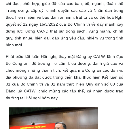
chỉ đạo, phối hợp, giúp đỡ của các ban, bộ, ngành, đoàn thể
Trung ương, cấp uỷ, chính quyền các cấp và Nhân dân trong
thực hiện nhiệm vụ bảo đảm an ninh, trật tự và cụ thể hoá Nghị
quyết số 12 ngày 16/3/2022 của Bộ Chính trị về đẩy mạnh xây
dựng lực lượng CAND thật sự trong sạch, vững mạnh, chính
quy, tinh nhuệ, hiện đại, đáp ứng yêu cầu, nhiệm vụ trong tình
hình mới.
Phát biểu kết luận Hội nghị, thay mặt Đảng uỷ CATW, lãnh đạo
Bộ Công an, Bộ trưởng Tô Lâm biểu dương, đánh giá cao và
chúc mừng những thành tích, kết quả mà Công an các đơn vị,
địa phương đã đạt được trong triển khai thực hiện Kết luận số
01 của Bộ Chính trị và 01 năm thực hiện Quy định số 09 của
Đảng uỷ CATW; chúc mừng các tập thể, cá nhân được trao
thưởng tại Hội nghị hôm nay.