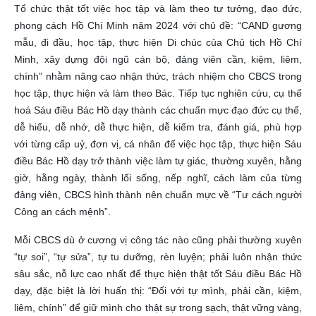
Tổ chức thật tốt việc học tập và làm theo tư tưởng, đạo đức,
phong cách Hồ Chí Minh năm 2024 với chủ đề: “CAND gương
mẫu, đi đầu, học tập, thực hiện Di chúc của Chủ tịch Hồ Chí
Minh, xây dựng đội ngũ cán bộ, đảng viên cần, kiệm, liêm,
chính” nhằm nâng cao nhận thức, trách nhiệm cho CBCS trong
học tập, thực hiện và làm theo Bác. Tiếp tục nghiên cứu, cụ thể
hoá Sáu điều Bác Hồ dạy thành các chuẩn mực đạo đức cụ thể,
dễ hiểu, dễ nhớ, dễ thực hiện, dễ kiểm tra, đánh giá, phù hợp
với từng cấp uỷ, đơn vị, cá nhân để việc học tập, thực hiện Sáu
điều Bác Hồ dạy trở thành việc làm tự giác, thường xuyên, hằng
giờ, hằng ngày, thành lối sống, nếp nghĩ, cách làm của từng
đảng viên, CBCS hình thành nên chuẩn mực về “Tư cách người
Công an cách mệnh”.
Mỗi CBCS dù ở cương vị công tác nào cũng phải thường xuyên
“tự soi”, “tự sửa”, tự tu dưỡng, rèn luyện; phải luôn nhận thức
sâu sắc, nỗ lực cao nhất để thực hiện thật tốt Sáu điều Bác Hồ
dạy, đặc biệt là lời huấn thị: “Đối với tự mình, phải cần, kiệm,
liêm, chính” để giữ mình cho thật sự trong sạch, thật vững vàng,