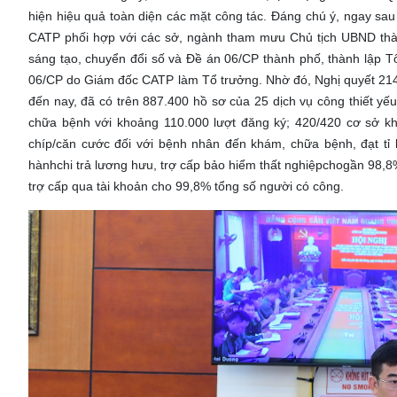
hiện hiệu quả toàn diện các mặt công tác. Đáng chú ý, ngay s
CATP phối hợp với các sở, ngành tham mưu Chủ tịch UBND thàn
sáng tạo, chuyển đổi số và Đề án 06/CP thành phố, thành lập T
06/CP do Giám đốc CATP làm Tổ trưởng. Nhờ đó, Nghị quyết 214/
đến nay, đã có trên 887.400 hồ sơ của 25 dịch vụ công thiết yếu
chữa bệnh với khoảng 110.000 lượt đăng ký; 420/420 cơ sở k
chíp/căn cước đối với bệnh nhân đến khám, chữa bệnh, đạt tỉ 
hànhchi trả lương hưu, trợ cấp bảo hiểm thất nghiệpchogần 98,
trợ cấp qua tài khoản cho 99,8% tổng số người có công.