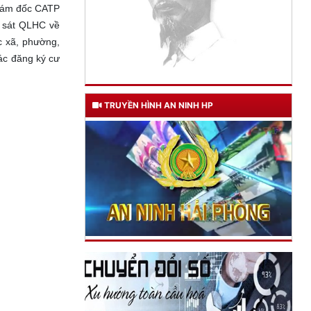
Giám đốc CATP
h sát QLHC về
c xã, phường,
ác đăng ký cư
TRUYỀN HÌNH AN NINH HP
TƯ CÁCH
NGƯỜI CÔNG AN CÁCH MỆNH LÀ:
Đối với tự mình, phải
CẦN, KIỆM, LIÊM, CHÍNH