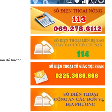
Đối với đồng sự, phải
THÂN ÁI GIÚP ĐỠ
Đối với chính phủ, phải
TUYỆT ĐỐI TRUNG THÀNH
Đối với nhân dân, phải
KÍNH TRỌNG LỄ PHÉP
Đối với công việc, phải
TẬN TỤY
Đối với địch, phải
luận để hướng
CƯƠNG QUYẾT, KHÔN KHÉO
Trích thư Chủ tịch Hồ Chí Minh
gửi Công an Khu XII,
ngày 11 tháng 3 năm 1948.