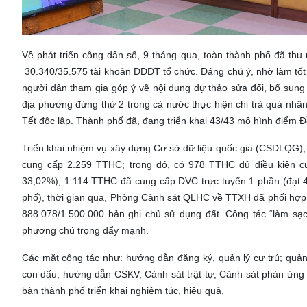
Về phát triển công dân số, 9 tháng qua, toàn thành phố đã th
30.340/35.575 tài khoản ĐDĐT tổ chức. Đáng chú ý, nhờ làm tốt c
người dân tham gia góp ý về nội dung dự thảo sửa đổi, bổ sun
địa phương đứng thứ 2 trong cả nước thực hiện chi trả quà n
Tết độc lập. Thành phố đã, đang triển khai 43/43 mô hình điểm 
Triển khai nhiệm vụ xây dựng Cơ sở dữ liệu quốc gia (CSDLQG)
cung cấp 2.259 TTHC; trong đó, có 978 TTHC đủ điều kiện c
33,02%); 1.114 TTHC đã cung cấp DVC trực tuyến 1 phần (đạt 49
phố), thời gian qua, Phòng Cảnh sát QLHC về TTXH đã phối hợp 
888.078/1.500.000 bản ghi chủ sử dụng đất. Công tác “làm sạ
phương chú trọng đẩy mạnh.
Các mặt công tác như: hướng dẫn đăng ký, quản lý cư trú; quả
con dấu; hướng dẫn CSKV; Cảnh sát trật tự; Cảnh sát phản ứn
bàn thành phố triển khai nghiêm túc, hiệu quả.