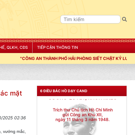
HẾ, QLKH, CĐS
TIẾP CẬN THÔNG TIN
PHÒNG SIẾT CHẶT KỶ LUẬT, KỶ CƯƠNG, ĐIỀU LỆNH; XÂY DỰNG N
6 ĐIỀU BÁC HỒ DẠY CAND
các mặt
0/2025 02:36
n, vướng mắc,