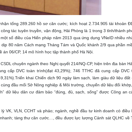
u nhận tổng 289.260 hồ sơ căn cước; kích hoạt 2.734.905 tài khoản 
ông tác tuyên truyền, vận động, Hải Phòng là 1 trong 3 tỉnh/thành p
g một số điều của Hiến pháp năm 2013 qua ứng dụng VNeID nhiều nhấ
hân dịp 80 năm Cách mạng Tháng Tám và Quốc khánh 2/9 qua phần mề
Đề án 06/CP, 14 mô hình học tập thành phố Hà Nội.
, CSDL chuyên ngành theo Nghị quyết 214/NQ-CP, hiện trên địa bàn H
ung cấp DVC toàn trình(đạt 43,29%); 746 TTHC đã cung cấp DVC to
,31%).Triển khai Chiến dịch 90 ngày làm sạch, làm giàu dữ liệu đất 
cùng đầu mối Sở Nông nghiệp & Môi trường, chuyển dữ liệu đối khớp,
ch” dữ liệu dân cư đảm bảo “đúng, đủ, sạch, sống” được Công an cá
n lý VK, VLN, CCHT và pháo; ngành, nghề đầu tư kinh doanh có điều 
g nhanh; tàng thư căn cước…, đều được lực lượng Cảnh sát QLHC về 