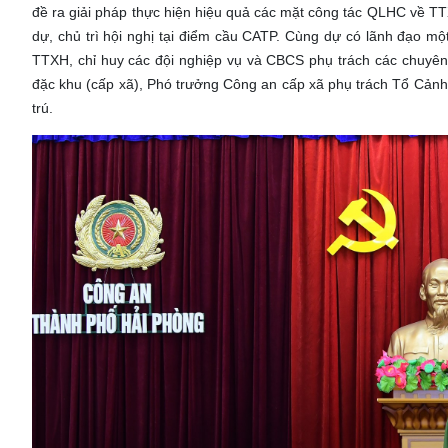
đề ra giải pháp thực hiện hiệu quả các mặt công tác QLHC về 
dự, chủ trì hội nghị tại điểm cầu CATP. Cùng dự có lãnh đạo 
TTXH, chỉ huy các đội nghiệp vụ và CBCS phụ trách các chuyên
đặc khu (cấp xã), Phó trưởng Công an cấp xã phụ trách Tổ Cảnh
trú.