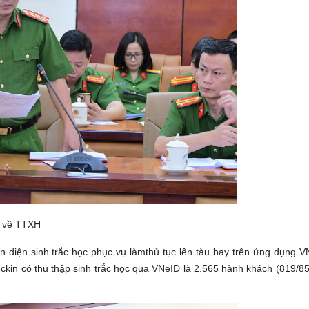
C về TTXH
n diện sinh trắc học phục vụ làmthủ tục lên tàu bay trên ứng dụng V
eckin có thu thập sinh trắc học qua VNeID là 2.565 hành khách (819/8