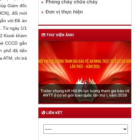
Phòng cháy chữa cháy
giúp Giám đốc
Đơn vị thực hiện
HCN), đổi mới
gắn với Đề án
. Từ ngày 1/1
THƯ VIỆN ẢNH
 62 Kiosk khám
 thẻ CCCD gắn
h phố đã tiến
 ATM; chi trả
Phòng Quản lý xuất nhập cảnh: Hướng dẫn những
quy định mới trong lĩnh vực xuất cảnh, nhập cảnh
của công dân việt nam từ ngày 01/7/2026
LIÊN KẾT