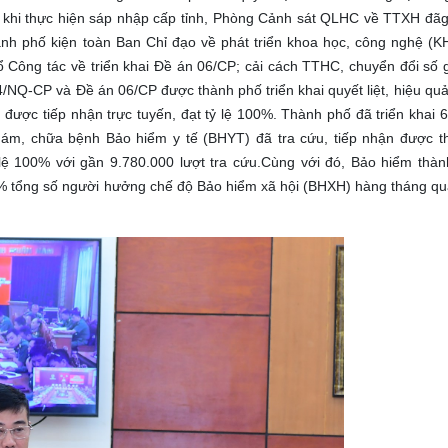
au khi thực hiện sáp nhập cấp tỉnh, Phòng Cảnh sát QLHC về TTXH đã
h phố kiện toàn Ban Chỉ đạo về phát triển khoa học, công nghệ (K
ổ Công tác về triển khai Đề án 06/CP; cải cách TTHC, chuyển đổi số 
NQ-CP và Đề án 06/CP được thành phố triển khai quyết liệt, hiệu quả
 được tiếp nhận trực tuyến, đạt tỷ lệ 100%. Thành phố đã triển khai
hám, chữa bệnh Bảo hiểm y tế (BHYT) đã tra cứu, tiếp nhận được
lệ 100% với gần 9.780.000 lượt tra cứu.Cùng với đó, Bảo hiểm thàn
8% tổng số người hưởng chế độ Bảo hiểm xã hội (BHXH) hàng tháng qua