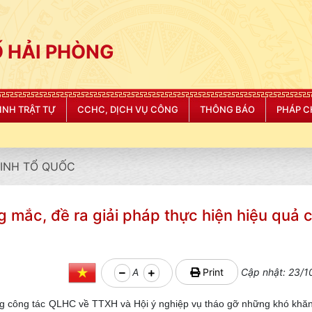
 HẢI PHÒNG
NINH TRẬT TỰ
CCHC, DỊCH VỤ CÔNG
THÔNG BÁO
PHÁP C
"CÔNG AN THÀNH PHỐ HẢI 
NINH TỔ QUỐC
g mắc, đề ra giải pháp thực hiện hiệu quả 
A
Print
Cập nhật: 23/1
áng công tác QLHC về TTXH và Hội ý nghiệp vụ tháo gỡ những khó khă