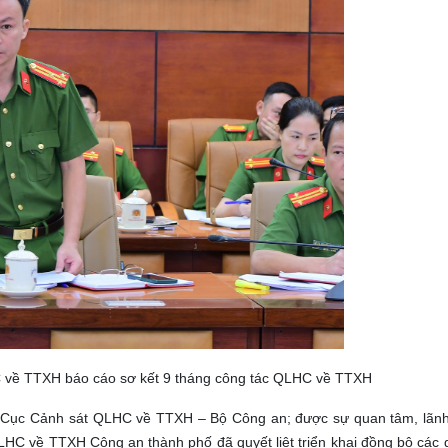
về TTXH báo cáo sơ kết 9 tháng công tác QLHC về TTXH
a Cục Cảnh sát QLHC về TTXH – Bộ Công an; được sự quan tâm, lãnh
HC về TTXH Công an thành phố đã quyết liệt triển khai đồng bộ các g