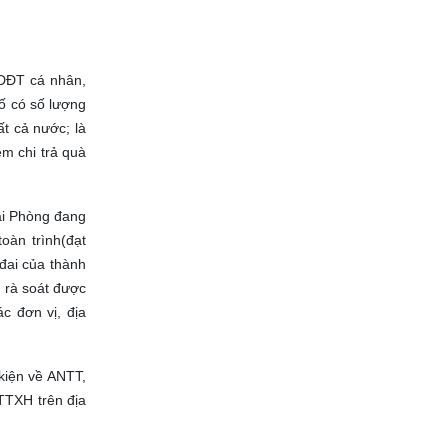
ĐDĐT cá nhân,
hố có số lượng
t cả nước; là
m chi trả quà
ải Phòng đang
àn trình(đạt
đai của thành
 rà soát được
c đơn vị, địa
kiện về ANTT,
TTXH trên địa