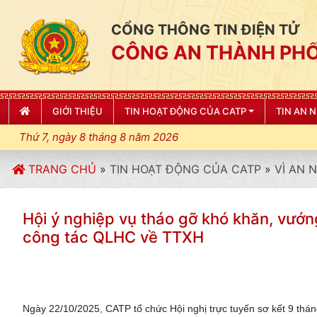
CỔNG THÔNG TIN ĐIỆN TỬ
CÔNG AN THÀNH PHỐ
GIỚI THIỆU
TIN HOẠT ĐỘNG CỦA CATP
TIN AN 
Thứ 7, ngày 8 tháng 8 năm 2026
TRANG CHỦ
»
TIN HOẠT ĐỘNG CỦA CATP
»
VÌ AN 
Hội ý nghiệp vụ tháo gỡ khó khăn, vướn
công tác QLHC về TTXH
Ngày 22/10/2025, CATP tổ chức Hội nghị trực tuyến sơ kết 9 th