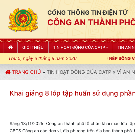
CỔNG THÔNG TIN ĐIỆN TỬ
CÔNG AN THÀNH PHỐ
GIỚI THIỆU
TIN HOẠT ĐỘNG CỦA CATP
TIN AN 
Thứ 5, ngày 6 tháng 8 năm 2026
 CƯƠNG, ĐIỀU LỆNH; XÂY DỰNG NẾP SỐNG VĂN HÓA VÌ NHÂN DÂN
TRANG CHỦ
»
TIN HOẠT ĐỘNG CỦA CATP
»
VÌ AN 
Khai giảng 8 lớp tập huấn sử dụng phầ
Sáng 18/11/2025, Công an thành phố tổ chức khai mạc lớp tập
CBCS Công an các đơn vị, địa phương trên địa bàn thành phố. 