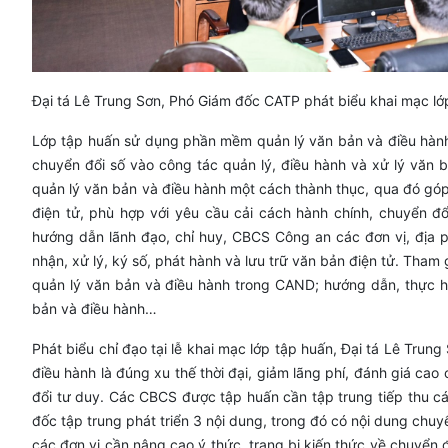
Đại tá Lê Trung Sơn, Phó Giám đốc CATP phát biểu khai mạc lớ
Lớp tập huấn sử dụng phần mềm quản lý văn bản và điều hà
chuyển đổi số vào công tác quản lý, điều hành và xử lý vă
quản lý văn bản và điều hành một cách thành thục, qua đó góp
điện tử, phù hợp với yêu cầu cải cách hành chính, chuyển đ
hướng dẫn lãnh đạo, chỉ huy, CBCS Công an các đơn vị, địa
nhận, xử lý, ký số, phát hành và lưu trữ văn bản điện tử. Tham
quản lý văn bản và điều hành trong CAND; hướng dẫn, thực 
bản và điều hành…
Phát biểu chỉ đạo tại lễ khai mạc lớp tập huấn, Đại tá Lê T
điều hành là đúng xu thế thời đại, giảm lãng phí, đánh giá c
đổi tư duy. Các CBCS được tập huấn cần tập trung tiếp thu các 
đốc tập trung phát triển 3 nội dung, trong đó có nội dung chuyể
các đơn vị cần nâng cao ý thức, trang bị kiến thức về chuyển