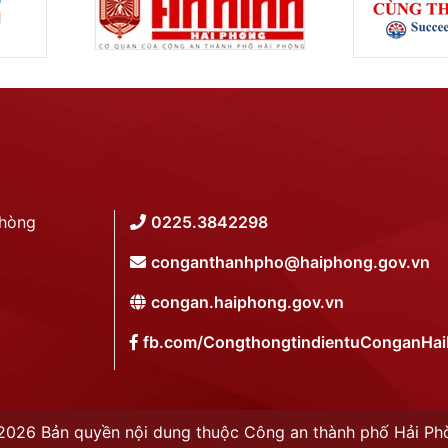
Phòng
0225.3842298
conganthanhpho@haiphong.gov.vn
congan.haiphong.gov.vn
fb.com/CongthongtindientuConganHa
2026 Bản quyền nội dung thuộc Công an thành phố Hải Ph