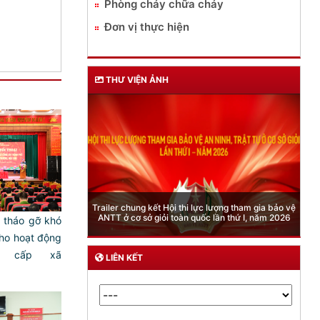
Phòng cháy chữa cháy
Đơn vị thực hiện
THƯ VIỆN ẢNH
Phòng Quản lý xuất nhập cảnh: Hướng dẫn những
quy định mới trong lĩnh vực xuất cảnh, nhập cảnh
của công dân việt nam từ ngày 01/7/2026
 tháo gỡ khó
ho hoạt động
n cấp xã
LIÊN KẾT