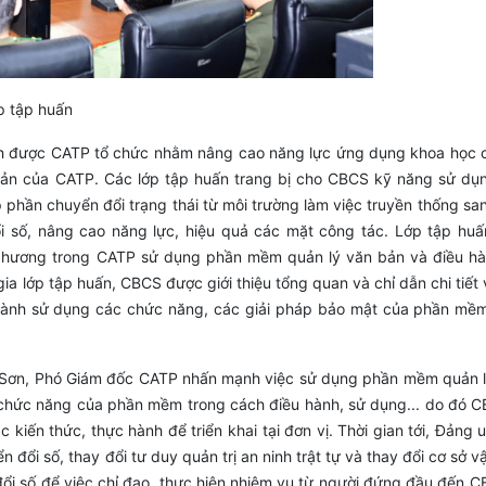
p tập huấn
nh được CATP tổ chức nhằm nâng cao năng lực ứng dụng khoa học 
n bản của CATP. Các lớp tập huấn trang bị cho CBCS kỹ năng sử d
 phần chuyển đổi trạng thái từ môi trường làm việc truyền thống sa
ổi số, nâng cao năng lực, hiệu quả các mặt công tác. Lớp tập h
 phương trong CATP sử dụng phần mềm quản lý văn bản và điều hàn
 gia lớp tập huấn, CBCS được giới thiệu tổng quan và chỉ dẫn chi tiế
hành sử dụng các chức năng, các giải pháp bảo mật của phần mềm
rung Sơn, Phó Giám đốc CATP nhấn mạnh việc sử dụng phần mềm quản 
ao chức năng của phần mềm trong cách điều hành, sử dụng... do đó 
kiến thức, thực hành để triển khai tại đơn vị. Thời gian tới, Đảng 
n đổi số, thay đổi tư duy quản trị an ninh trật tự và thay đổi cơ sở 
 đổi số để việc chỉ đạo, thực hiện nhiệm vụ từ người đứng đầu đến 