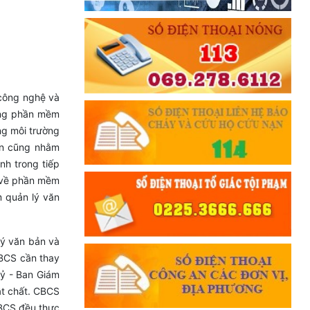
công nghệ và
ụng phần mềm
ng môi trường
uấn cũng nhằm
h trong tiếp
t về phần mềm
 quản lý văn
lý văn bản và
CBCS cần thay
uỷ - Ban Giám
vật chất. CBCS
CBCS đều thực