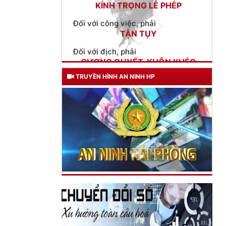
TẬN TỤY
Đối với địch, phải
CƯƠNG QUYẾT, KHÔN KHÉO
Trích thư Chủ tịch Hồ Chí Minh
gửi Công an Khu XII,
ngày 11 tháng 3 năm 1948.
TRUYỀN HÌNH AN NINH HP