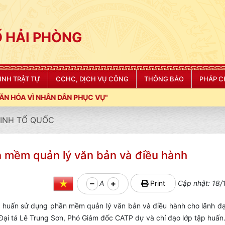
 HẢI PHÒNG
NINH TRẬT TỰ
CCHC, DỊCH VỤ CÔNG
THÔNG BÁO
PHÁP C
 PHỤC VỤ"
NINH TỔ QUỐC
n mềm quản lý văn bản và điều hành
A
Print
Cập nhật: 18/
 huấn sử dụng phần mềm quản lý văn bản và điều hành cho lãnh đạ
Đại tá Lê Trung Sơn, Phó Giám đốc CATP dự và chỉ đạo lớp tập huấn