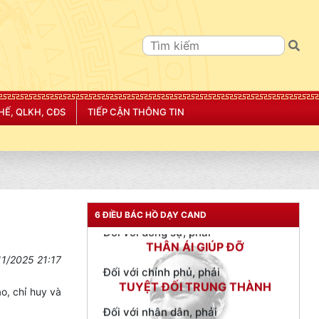
TƯ CÁCH
HẾ, QLKH, CĐS
TIẾP CẬN THÔNG TIN
NGƯỜI CÔNG AN CÁCH MỆNH LÀ:
Đối với tự mình, phải
CẦN, KIỆM, LIÊM, CHÍNH
Đối với đồng sự, phải
THÂN ÁI GIÚP ĐỠ
6 ĐIỀU BÁC HỒ DẠY CAND
Đối với chính phủ, phải
TUYỆT ĐỐI TRUNG THÀNH
11/2025 21:17
Đối với nhân dân, phải
KÍNH TRỌNG LỄ PHÉP
o, chỉ huy và
.
Đối với công việc, phải