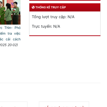
THỐNG KÊ TRUY CẬP
Tổng lượt truy cập:
N/A
Trực tuyến:
N/A
c Thìn- Phó
ểm tra việc
ác cải cách
2025 20:02)