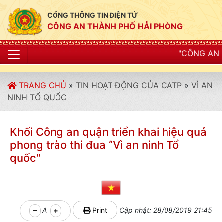
CỔNG THÔNG TIN ĐIỆN TỬ
CÔNG AN THÀNH PHỐ HẢI PHÒNG
"CÔNG AN THÀNH PHỐ HẢI P
TRANG CHỦ
»
TIN HOẠT ĐỘNG CỦA CATP
»
VÌ AN
NINH TỔ QUỐC
Khối Công an quận triển khai hiệu quả
phong trào thi đua “Vì an ninh Tổ
quốc"
A
Print
Cập nhật: 28/08/2019 21:45