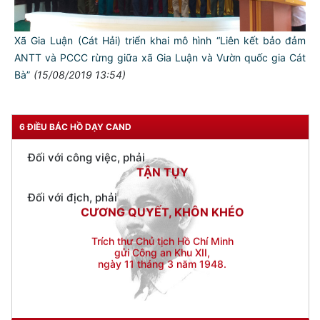
THÂN ÁI GIÚP ĐỠ
Đối với chính phủ, phải
Xã Gia Luận (Cát Hải) triển khai mô hình “Liên kết bảo đảm
TUYỆT ĐỐI TRUNG THÀNH
ANTT và PCCC rừng giữa xã Gia Luận và Vườn quốc gia Cát
Đối với nhân dân, phải
Bà”
(15/08/2019 13:54)
KÍNH TRỌNG LỄ PHÉP
Đối với công việc, phải
TẬN TỤY
6 ĐIỀU BÁC HỒ DẠY CAND
Đối với địch, phải
CƯƠNG QUYẾT, KHÔN KHÉO
Trích thư Chủ tịch Hồ Chí Minh
gửi Công an Khu XII,
ngày 11 tháng 3 năm 1948.