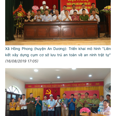
Xã Hồng Phong (huyện An Dương): Triển khai mô hình "Liên
kết xây dựng cụm cơ sở lưu trú an toàn về an ninh trật tự"
(16/08/2019 17:05)
TƯ CÁCH
NGƯỜI CÔNG AN CÁCH MỆNH LÀ:
Đối với tự mình, phải
CẦN, KIỆM, LIÊM, CHÍNH
Đối với đồng sự, phải