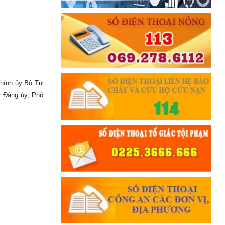
Đối với đồng sự, phải
THÂN ÁI GIÚP ĐỠ
Đối với chính phủ, phải
TUYỆT ĐỐI TRUNG THÀNH
Đối với nhân dân, phải
KÍNH TRỌNG LỄ PHÉP
Chính ủy Bộ Tư
Đối với công việc, phải
ư Đảng ủy, Phó
TẬN TỤY
Đối với địch, phải
CƯƠNG QUYẾT, KHÔN KHÉO
Trích thư Chủ tịch Hồ Chí Minh
gửi Công an Khu XII,
ngày 11 tháng 3 năm 1948.