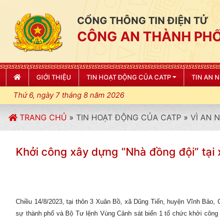
CỔNG THÔNG TIN ĐIỆN TỬ
CÔNG AN THÀNH PHỐ
GIỚI THIỆU
TIN HOẠT ĐỘNG CỦA CATP
TIN AN 
Thứ 6, ngày 7 tháng 8 năm 2026
TRANG CHỦ
»
TIN HOẠT ĐỘNG CỦA CATP
»
VÌ AN 
Khởi công xây dựng “Nhà đồng đội” tại
Chiều 14/8/2023, tại thôn 3 Xuân Bồ, xã Dũng Tiến, huyện Vĩnh Bảo,
sự thành phố và Bộ Tư lệnh Vùng Cảnh sát biển 1 tổ chức khởi công