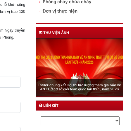
Phòng cháy chữa cháy
c lễ khởi công
Đơn vị thực hiện
ơn vị trao 130
ăm Ngày truyền
THƯ VIỆN ẢNH
i Phòng.
Phòng Quản lý xuất nhập cảnh: Hướng dẫn những
quy định mới trong lĩnh vực xuất cảnh, nhập cảnh
của công dân việt nam từ ngày 01/7/2026
LIÊN KẾT