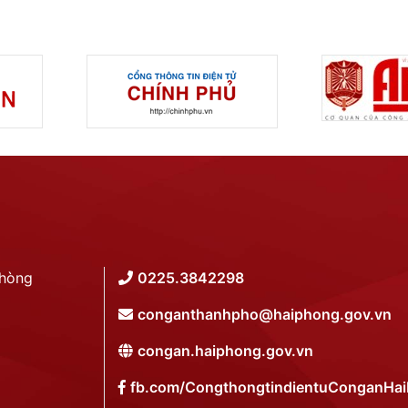
Phòng
0225.3842298
conganthanhpho@haiphong.gov.vn
congan.haiphong.gov.vn
fb.com/CongthongtindientuConganHa