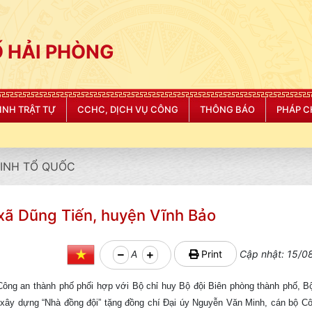
 HẢI PHÒNG
NINH TRẬT TỰ
CCHC, DỊCH VỤ CÔNG
THÔNG BÁO
PHÁP C
"CÔNG AN THÀNH PHỐ H
NINH TỔ QUỐC
 xã Dũng Tiến, huyện Vĩnh Bảo
A
Print
Cập nhật: 15/0
 Công an thành phố phối hợp với Bộ chỉ huy Bộ đội Biên phòng thành phố, B
 xây dựng “Nhà đồng đội” tặng đồng chí Đại úy Nguyễn Văn Minh, cán bộ C