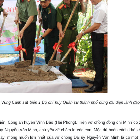
h Vùng Cảnh sát biển 1 Bộ chỉ huy Quân sự thành phố cùng đại diện lãnh đạ
n, Công an huyện Vĩnh Bảo (Hải Phòng). Hiện vợ chồng đồng chí Minh có
i úy Nguyễn Văn Minh, chủ yếu để chăm lo các con. Mặc dù hoàn cảnh khó k
 nay, mong muốn lớn nhất của vợ chồng Đại úy Nguyễn Văn Minh là có một 