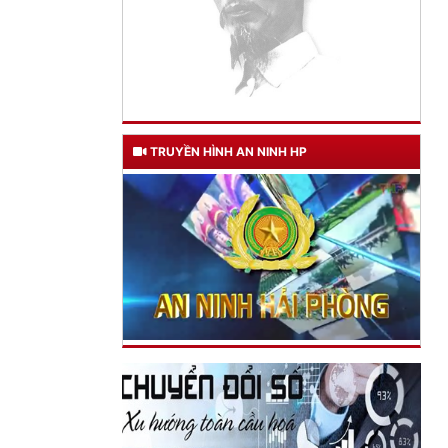
TRUYỀN HÌNH AN NINH HP
TƯ CÁCH
NGƯỜI CÔNG AN CÁCH MỆNH LÀ:
Đối với tự mình, phải
CẦN, KIỆM, LIÊM, CHÍNH