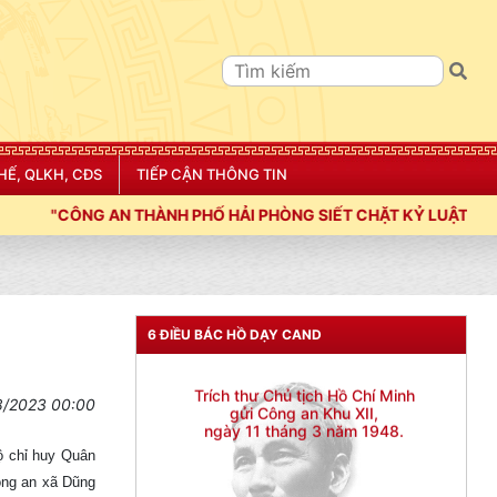
HẾ, QLKH, CĐS
TIẾP CẬN THÔNG TIN
ẢI PHÒNG SIẾT CHẶT KỶ LUẬT, KỶ CƯƠNG, ĐIỀU LỆNH; XÂY DỰ
6 ĐIỀU BÁC HỒ DẠY CAND
8/2023 00:00
ộ chỉ huy Quân
ông an xã Dũng