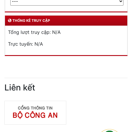
DỊCH VỤ CÔNG
Lĩnh vực quản lý vũ khí, vật liệu nổ, công cụ hỗ trợ
Đăng ký, quản lý cư trú
Đăng ký, quản lý phương tiện giao thông cơ giới
đường bộ