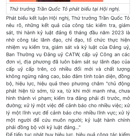
Thứ trưởng Trần Quốc Tỏ phát biểu tại Hội nghị.
Phát biểu kết luận Hội nghị, Thứ trưởng Trần Quốc Tỏ
nêu rõ, những kết quả của công tác kiểm tra, giám
sát, thi hành kỷ luật đảng 6 tháng đầu năm 2023 là
nhờ công tác lãnh đạo, chỉ đạo, tổ chức thực hiện
nhiệm vụ kiểm tra, giám sát và kỷ luật của Đảng uỷ,
Ban Thường vụ Đảng uỷ CATW, cấp uỷ Công an các
đơn vị, địa phương đã luôn bám sát sự lãnh đạo của
cấp uỷ cấp trên, có nhiều đổi mới và chất lượng
không ngừng nâng cao, bảo đảm tính toàn diện, đồng
bộ, hiệu lực, hiệu quả theo phương châm "chủ động
phát hiện từ sớm, từ xa, từ khi mới manh nha, chưa
hình thành vi phạm; kiểm tra đảng phải đi trước, mở
đường; xử lý một việc để cảnh báo cho nhiều việc; xử
lý một lĩnh vực để cảnh báo cho nhiều lĩnh vực; xử lý
một người để cứu muôn người; kỷ luật hành chính
phải đồng bộ với kỷ luật đảng..."
Để tiếp tục phát huy hiệu lực, hiệu quả công tác kiểm