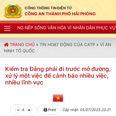
CỔNG THÔNG TIN ĐIỆN TỬ
CÔNG AN THÀNH PHỐ HẢI PHÒNG
ỐNG VĂN HÓA VÌ NHÂN DÂN PHỤC VỤ"
TRANG CHỦ
»
TIN HOẠT ĐỘNG CỦA CATP
»
VÌ AN
NINH TỔ QUỐC
Kiểm tra Đảng phải đi trước mở đường,
xử lý một việc để cảnh báo nhiều việc,
nhiều lĩnh vực
A
Print
Cập nhật: 05/07/2023 23:21