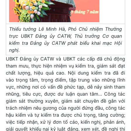
Thiếu tướng Lê Minh Hà, Phó Chủ nhiệm Thường
trực UBKT Đảng ủy CATW, Thủ trưởng Cơ quan
kiểm tra Đảng ủy CATW phát biểu khai mạc Hội
nghị.
UBKT Đảng ủy CATW và UBKT các cấp đã chủ động
tham mưu, thực hiện nhiệm vụ kiểm tra, giám sát đạt
chất lượng, hiệu quả cao. Nội dung kiểm tra đã đi
vào trọng tâm, trọng điểm, tập trung vào những lĩnh
vực, những nơi có vấn đề phức tạp, dễ nảy sinh tham
nhũng, tiêu cực, được dư luận quan tâm… Công tác
giám sát thường xuyên, giám sát chuyên đề gắn với
trách nhiệm nêu gương của người đứng đầu, công tác
hậu kiểm và tự kiểm tra được chú trọng, tăng cường;
việc tiếp nhận, xử lý đơn tố cáo, kiến nghị, phản ánh,
giải quyết khiếu nại kỷ luật đảng, xem xét, đề nghị thi