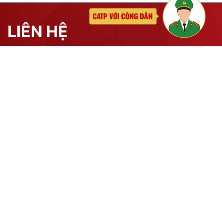
Cấp thẻ Căn cước công dân
Quản lý ngành nghề kinh doanh có điều kiện
Đăng ký, quản lý con dấu
Quản lý xuất nhập cảnh
Phòng cháy chữa cháy
Đơn vị thực hiện
THƯ VIỆN ẢNH