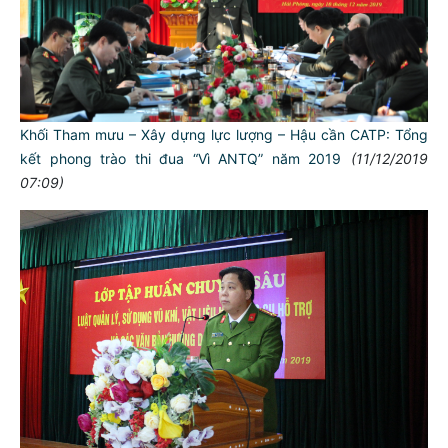
Khối Tham mưu – Xây dựng lực lượng – Hậu cần CATP: Tổng
kết phong trào thi đua “Vì ANTQ” năm 2019
(11/12/2019
07:09)