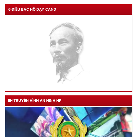
6 ĐIỀU BÁC HỒ DẠY CAND
TRUYỀN HÌNH AN NINH HP
TƯ CÁCH
NGƯỜI CÔNG AN CÁCH MỆNH LÀ: