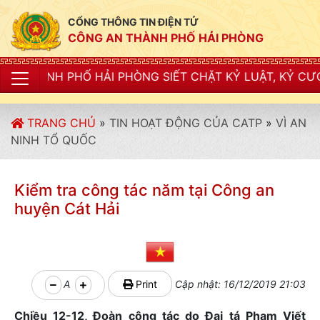
CỔNG THÔNG TIN ĐIỆN TỬ
CÔNG AN THÀNH PHỐ HẢI PHÒNG
PHÒNG SIẾT CHẶT KỶ LUẬT, KỶ CƯƠNG, ĐIỀU LỆNH; X
TRANG CHỦ
»
TIN HOẠT ĐỘNG CỦA CATP
»
VÌ AN
NINH TỔ QUỐC
Kiểm tra công tác năm tại Công an
huyện Cát Hải
A
Print
Cập nhật: 16/12/2019 21:03
Chiều 12-12, Đoàn công tác do Đại tá Phạm Viết