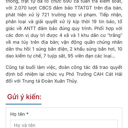
thông, trật tự đã tổ chức 690 ca tuần tra kiểm soát,
với 2.070 lượt CBCS đảm bảo TTATGT trên địa bàn,
phát hiện xử lý 721 trường hợp vi phạm. Tiếp nhận,
phân loại và giải quyết xử lý kịp thời 19 tin báo, tố
giác về ANTT đảm bảo đúng quy trình. Phối hợp với
các đơn vị duy trì được 4 xã và 1 khu dân cư “trắng”
về ma túy trên địa bàn; vận động quần chúng nhân
dân thu hồi 1 súng bắn điện, 2 khẩu súng bắn hơi, 10
dao kiếm tự chế, 7 tuýp sắt, 95 viên đạn các loại...
Cũng tại buổi làm việc, đoàn công tác đã trao quyết
định bổ nhiệm lại chức vụ Phó Trưởng CAH Cát Hải
đối với Trung tá Đoàn Xuân Thủy.
Gửi ý kiến:
Họ tên
*