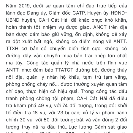
Năm 2019, dưới sự quan tâm chỉ đạo trực tiếp của
lãnh đạo Đảng ủy, Giám đốc CATP, Huyện ủy-HĐND-
UBND huyện, CAH Cát Hải đã khắc phục khó khăn,
hoàn thành tốt nhiệm vụ được giao. ANCT trên địa
bàn được đảm bảo giữ vững, ổn định, không để xảy
ra đột xuất bất ngờ, không có điểm nóng về ANTT.
TTXH cơ bản có chuyển biến tích cực, không có
đường dây vận chuyển mua bán trái phép lớn chất
ma túy. Công tác quản lý nhà nước trên lĩnh vực
ANTT, như: đảm bảo TTATGT đường bộ, đường thủy
nội địa, quản lý nhân hộ khẩu, tạm trú tạm vắng,
phòng chống cháy nổ… được thường xuyên quan tâm
chỉ đạo, thực hiện có hiệu quả. Trong công tác đấu
tranh phòng chống tội phạm, CAH Cát Hải đã điều
tra khám phá 49 vụ, với 74 đối tượng, trong đó: khởi
tố điều tra 18 vụ, với 23 bị can; xử lý vi phạm hành
chính 30 vụ, với 50 đối tượng; bắt và vận động 2 đối
tượng truy nã ra đầu thú…Lực lượng Cảnh sát giao