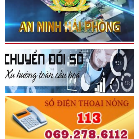
Đối với tự mình, phải
CẦN, KIỆM, LIÊM, CHÍNH
Đối với đồng sự, phải
THÂN ÁI GIÚP ĐỠ
Đối với chính phủ, phải
TUYỆT ĐỐI TRUNG THÀNH
Đối với nhân dân, phải
KÍNH TRỌNG LỄ PHÉP
Đối với công việc, phải
TẬN TỤY
Đối với địch, phải
CƯƠNG QUYẾT, KHÔN KHÉO
Trích thư Chủ tịch Hồ Chí Minh
gửi Công an Khu XII,
ngày 11 tháng 3 năm 1948.