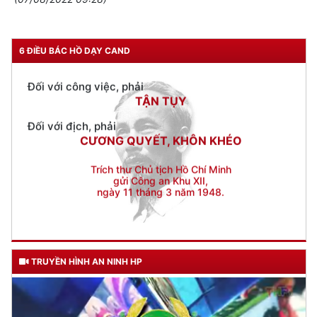
Đối với nhân dân, phải
KÍNH TRỌNG LỄ PHÉP
Đối với công việc, phải
6 ĐIỀU BÁC HỒ DẠY CAND
TẬN TỤY
Đối với địch, phải
CƯƠNG QUYẾT, KHÔN KHÉO
Trích thư Chủ tịch Hồ Chí Minh
gửi Công an Khu XII,
ngày 11 tháng 3 năm 1948.
TRUYỀN HÌNH AN NINH HP