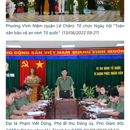
Phường Vĩnh Niệm (quận Lê Chân): Tổ chức Ngày hội "Toàn
dân bảo vệ an ninh Tổ quốc"
(13/08/2022 09:27)
Đại tá Phạm Viết Dũng, Phó Bí thư Đảng ủy, Phó Giám đốc