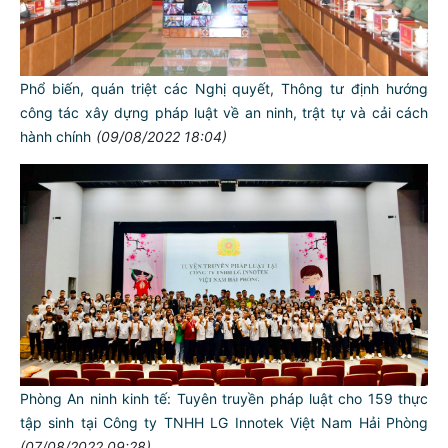
Phổ biến, quán triệt các Nghị quyết, Thông tư định hướng
công tác xây dựng pháp luật về an ninh, trật tự và cải cách
hành chính
(09/08/2022 18:04)
TƯ CÁCH
NGƯỜI CÔNG AN CÁCH MỆNH LÀ:
Đối với tự mình, phải
CẦN, KIỆM, LIÊM, CHÍNH
Đối với đồng sự, phải
THÂN ÁI GIÚP ĐỠ
Đối với chính phủ, phải
Phòng An ninh kinh tế: Tuyên truyền pháp luật cho 159 thực
TUYỆT ĐỐI TRUNG THÀNH
tập sinh tại Công ty TNHH LG Innotek Việt Nam Hải Phòng
(07/08/2022 09:28)