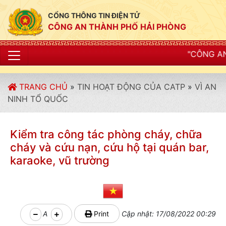
CỔNG THÔNG TIN ĐIỆN TỬ
CÔNG AN THÀNH PHỐ HẢI PHÒNG
"CÔNG AN THÀNH PHỐ HẢ
TRANG CHỦ
»
TIN HOẠT ĐỘNG CỦA CATP
»
VÌ AN
NINH TỔ QUỐC
Kiểm tra công tác phòng cháy, chữa
cháy và cứu nạn, cứu hộ tại quán bar,
karaoke, vũ trường
A
Print
Cập nhật: 17/08/2022 00:29