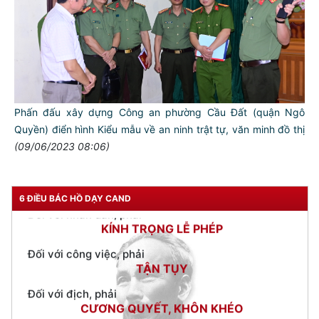
NGƯỜI CÔNG AN CÁCH MỆNH LÀ:
Đối với tự mình, phải
CẦN, KIỆM, LIÊM, CHÍNH
Đối với đồng sự, phải
THÂN ÁI GIÚP ĐỠ
Phấn đấu xây dựng Công an phường Cầu Đất (quận Ngô
Đối với chính phủ, phải
TUYỆT ĐỐI TRUNG THÀNH
Quyền) điển hình Kiểu mẫu về an ninh trật tự, văn minh đồ thị
(09/06/2023 08:06)
Đối với nhân dân, phải
KÍNH TRỌNG LỄ PHÉP
Đối với công việc, phải
6 ĐIỀU BÁC HỒ DẠY CAND
TẬN TỤY
Đối với địch, phải
CƯƠNG QUYẾT, KHÔN KHÉO
Trích thư Chủ tịch Hồ Chí Minh
gửi Công an Khu XII,
ngày 11 tháng 3 năm 1948.