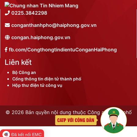
0225.3842298
conganthanhpho@haiphong.gov.vn
congan.haiphong.gov.vn
fb.com/CongthongtindientuConganHaiPhong
Liên kết
Bộ Công an
Cổng thông tin điện tử thành phố
Hộp thư điện tử công vụ
©
2026 Bản quyền nội dung thuộc Công an thành phố
Hải Phòng
Đã kết nối EMC