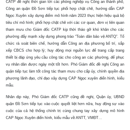
CATP đề nghị thời gian tới các phòng nghiệp vụ Công an thành phố,
Công an quận Đồ Sơn tiếp tục phối hợp chặt chẽ, hướng dẫn CAP
Ngọc Xuyên xây dựng điểm mô hình năm 2023 thực hiện hiệu quả bộ
tiêu chí mô hình; phối hợp chặt chẽ với các cơ quan, đơn vị liên quan
tham mưu cho Giám đốc CATP kịp thời tháo gỡ khó khăn cho các
phường đẩy mạnh xây dựng phong trào “Toàn dân bảo vệ ANTQ”. Tổ
chức rà soát biên chế, hướng dẫn Công an địa phương bố trí, sắp
xếp CBCS cho hợp lý; huy động mọi nguồn lực để trang cấp trang
thiết bị đáp ứng yêu cầu công tác cho công an các phường, để phục
vụ nhân dân được ngày một tốt hơn. Phó Giám đốc đề nghị Công an
quận tiếp tục làm tốt công tác tham mưu cho cấp ủy, chính quyền địa
phương lãnh đạo, chỉ đạo xây dựng CAP Ngọc xuyên điển hình, kiểu
mẫu.
Nhân dịp này, Phó Giám đốc CATP cũng đề nghị, Quận ủy, UBND
quận Đồ Sơn tiếp tục vào cuộc quyết liệt hơn nữa, huy động sự vào
cuộc của cả hệ thống chính trị cùng chung tay xây dựng mô hình
CAP Ngọc Xuyên điển hình, kiểu mẫu về ANTT, VMĐT…