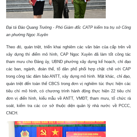
Đại tá Đào Quang Trường - Phó Giám đốc CATP kiểm tra trụ sở Công
an phường Ngọc Xuyên
Theo đó, quán triệt, triển khai nghiêm các văn bản của cấp trên về
xây dựng thí điểm mô hình, CAP Ngọc Xuyên đã làm tốt công tác
tham mưu cho Đảng ủy, UBND phường xây dựng kế hoạch, chỉ đạo
các ban, ngành, đoàn thể, tổ dân phố phối hợp chặt chẽ với CAP
trong công tác đảm bảo ANTT, xây dựng mô hình. Mặt khác, chỉ đạo,
quán triệt đến toàn thể CBCS trong đơn vị nghiêm túc thực hiện các
tiêu chí mô hình, có chương trình hành động thực hiện 22 tiêu chí
đơn vị điển hình, kiểu mẫu về ANTT, VMĐT; tham mưu, tổ chức rà
soát, kiểm tra các cơ sở thuộc diện quản lý nhà nước về PCCC,
CNCH.