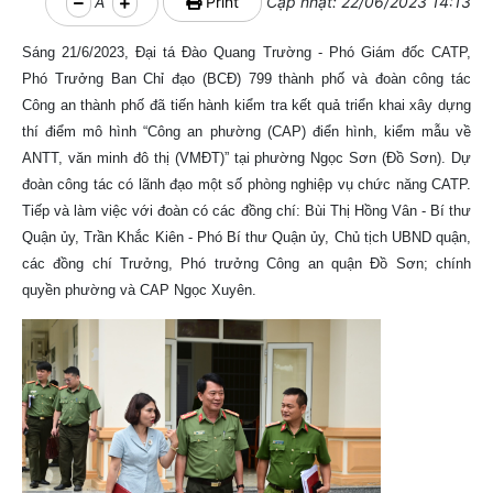
A
Print
Cập nhật: 22/06/2023 14:13
Sáng 21/6/2023, Đại tá Đào Quang Trường - Phó Giám đốc CATP,
Phó Trưởng Ban Chỉ đạo (BCĐ) 799 thành phố và đoàn công tác
Công an thành phố đã tiến hành kiểm tra kết quả triển khai xây dựng
thí điểm mô hình “Công an phường (CAP) điển hình, kiểm mẫu về
ANTT, văn minh đô thị (VMĐT)” tại phường Ngọc Sơn (Đồ Sơn). Dự
đoàn công tác có lãnh đạo một số phòng nghiệp vụ chức năng CATP.
Tiếp và làm việc với đoàn có các đồng chí: Bùi Thị Hồng Vân - Bí thư
Quận ủy, Trần Khắc Kiên - Phó Bí thư Quận ủy, Chủ tịch UBND quận,
các đồng chí Trưởng, Phó trưởng Công an quận Đồ Sơn; chính
quyền phường và CAP Ngọc Xuyên.