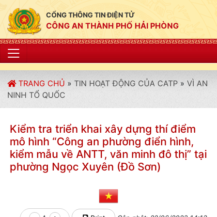
CỔNG THÔNG TIN ĐIỆN TỬ
CÔNG AN THÀNH PHỐ HẢI PHÒNG
"CÔNG AN THÀNH PHỐ
TRANG CHỦ
»
TIN HOẠT ĐỘNG CỦA CATP
»
VÌ AN
NINH TỔ QUỐC
Kiểm tra triển khai xây dựng thí điểm
mô hình “Công an phường điển hình,
kiểm mẫu về ANTT, văn minh đô thị” tại
phường Ngọc Xuyên (Đồ Sơn)