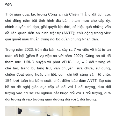
nghị
Thời gian qua, lực lượng Công an xã Chiến Thắng đã tích cực
chủ động nắm bắt tình hình địa bàn, tham mưu cho cấp ủy,
chính quyền chỉ đạo, giải quyết kịp thời, có hiệu quả những vấn
đề liên quan đến an ninh trật tự (ANTT); chủ động trong việc
giải quyết mâu thuẫn trong nội bộ quần chúng Nhân dân.
Trong năm 2023, trên địa bàn xa xảy ra 7 vụ việc về trật tự an
toàn xã hội (giảm 5 vụ việc so với năm 2022). Công an xã đã
tham mưu UBND huyện xử phạt VPHC 1 vụ = 2 đối tượng về
chế tạo, trang bị, tàng trữ, vận chuyển, sửa chữa, sử dụng,
chiếm đoạt súng hoặc chi tiết, cụm chi tiết súng săn; tổ chức
154 lượt tuần tra kiểm soát, chốt điểm bảo đảm ANTT; lập các
hồ sơ đề nghị giáo dục cấp xã đối với 1 đối tượng, đưa đối
tượng vào cơ sở cai nghiện bắt buộc đối với 1 đối tượng, đưa
đối tượng đi vào trường giáo dưỡng đối với 1 đối tượng.