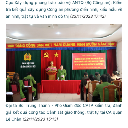
Cục Xây dựng phong trào bảo vệ ANTQ (Bộ Công an): Kiểm
tra kết quả xây dựng Công an phường điển hình, kiểu mẫu về
an ninh, trật tự và văn minh đô thị
(23/11/2023 17:42)
TƯ CÁCH
NGƯỜI CÔNG AN CÁCH MỆNH LÀ:
Đối với tự mình, phải
CẦN, KIỆM, LIÊM, CHÍNH
Đối với đồng sự, phải
THÂN ÁI GIÚP ĐỠ
Đại tá Bùi Trung Thành - Phó Giám đốc CATP kiểm tra, đánh
Đối với chính phủ, phải
giá kết quả công tác Cảnh sát giao thông, trật tự tại CA quận
TUYỆT ĐỐI TRUNG THÀNH
Lê Chân
(22/11/2023 15:13)
Đối với nhân dân, phải