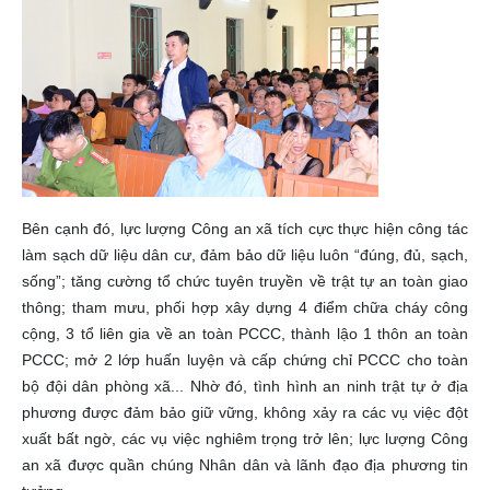
Bên cạnh đó, lực lượng Công an xã tích cực thực hiện công tác
làm sạch dữ liệu dân cư, đảm bảo dữ liệu luôn “đúng, đủ, sạch,
sống”; tăng cường tổ chức tuyên truyền về trật tự an toàn giao
thông; tham mưu, phối hợp xây dựng 4 điểm chữa cháy công
cộng, 3 tổ liên gia về an toàn PCCC, thành lậo 1 thôn an toàn
PCCC; mở 2 lớp huấn luyện và cấp chứng chỉ PCCC cho toàn
bộ đội dân phòng xã... Nhờ đó, tình hình an ninh trật tự ở địa
phương được đảm bảo giữ vững, không xảy ra các vụ việc đột
xuất bất ngờ, các vụ việc nghiêm trọng trở lên; lực lượng Công
an xã được quần chúng Nhân dân và lãnh đạo địa phương tin