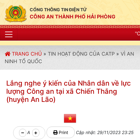
CỔNG THÔNG TIN ĐIỆN TỬ
CÔNG AN THÀNH PHỐ HẢI PHÒNG
"CÔNG AN THÀNH PHỐ H
TRANG CHỦ
»
TIN HOẠT ĐỘNG CỦA CATP
»
VÌ AN
NINH TỔ QUỐC
Lắng nghe ý kiến của Nhân dân về lực
lượng Công an tại xã Chiến Thắng
(huyện An Lão)
A
Print
Cập nhật: 29/11/2023 23:25